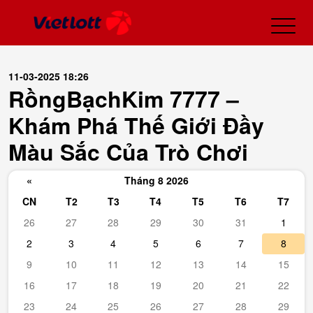
11-03-2025 18:26
RồngBạchKim 7777 –
Khám Phá Thế Giới Đầy
Màu Sắc Của Trò Chơi
«
Tháng 8 2026
CN
T2
T3
T4
T5
T6
T7
26
27
28
29
30
31
1
2
3
4
5
6
7
8
9
10
11
12
13
14
15
16
17
18
19
20
21
22
23
24
25
26
27
28
29