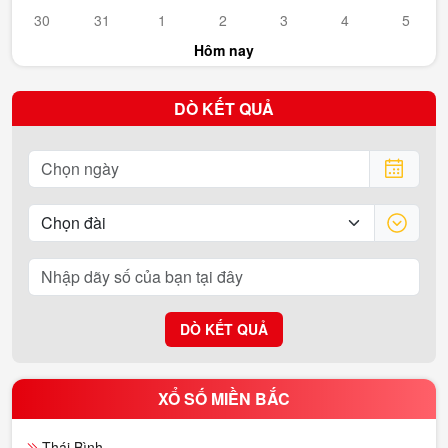
30
31
1
2
3
4
5
Hôm nay
DÒ KẾT QUẢ
DÒ KẾT QUẢ
XỔ SỐ MIỀN BẮC
Thái Bình