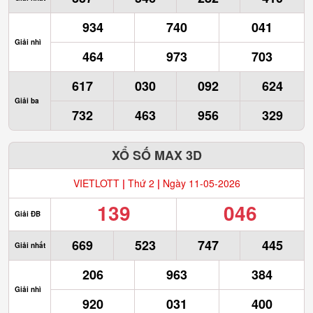
934
740
041
Giải nhì
464
973
703
617
030
092
624
Giải ba
732
463
956
329
XỔ SỐ MAX 3D
VIETLOTT
|
Thứ 2
|
Ngày 11-05-2026
139
046
Giải ĐB
669
523
747
445
Giải nhất
206
963
384
Giải nhì
920
031
400