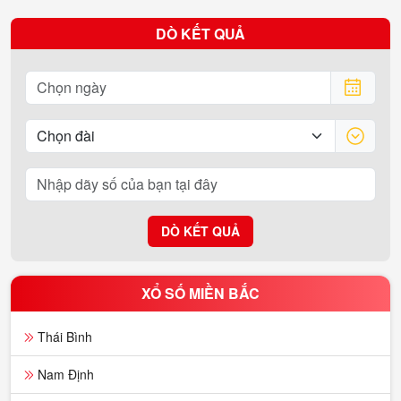
DÒ KẾT QUẢ
DÒ KẾT QUẢ
XỔ SỐ MIỀN BẮC
Thái Bình
Nam Định