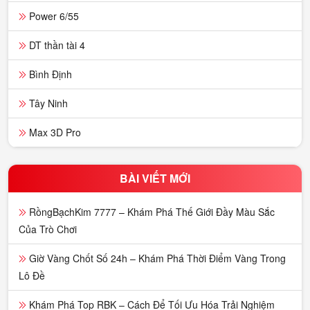
Power 6/55
DT thần tài 4
Bình Định
Tây Ninh
Max 3D Pro
BÀI VIẾT MỚI
RồngBạchKim 7777 – Khám Phá Thế Giới Đầy Màu Sắc
Của Trò Chơi
Giờ Vàng Chốt Số 24h – Khám Phá Thời Điểm Vàng Trong
Lô Đề
Khám Phá Top RBK – Cách Để Tối Ưu Hóa Trải Nghiệm