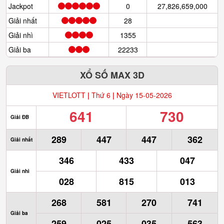
Jackpot
0
27,826,659,000
Giải nhất
28
Giải nhì
1355
Giải ba
22233
XỔ SỐ MAX 3D
VIETLOTT
|
Thứ 6
|
Ngày 15-05-2026
641
730
Giải ĐB
289
447
447
362
Giải nhất
346
433
047
Giải nhì
028
815
013
268
581
270
741
Giải ba
259
025
035
563