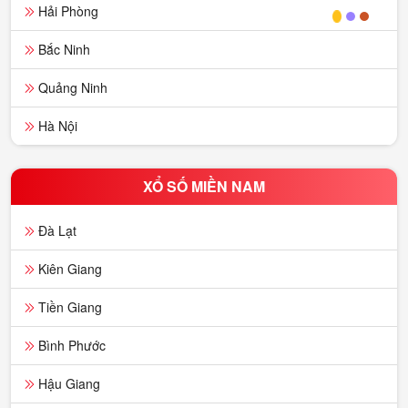
Hải Phòng
Bắc Ninh
Quảng Ninh
Hà Nội
XỔ SỐ MIỀN NAM
Đà Lạt
Kiên Giang
Tiền Giang
Bình Phước
Hậu Giang