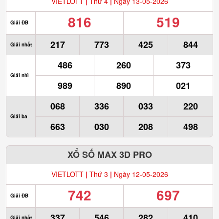
VIETLOTT
|
Thứ 4
|
Ngày 13-05-2026
816
519
Giải ĐB
217
773
425
844
Giải nhất
486
260
373
Giải nhì
989
890
021
068
336
033
220
Giải ba
663
030
208
498
XỔ SỐ MAX 3D PRO
VIETLOTT
|
Thứ 3
|
Ngày 12-05-2026
742
697
Giải ĐB
337
546
282
410
Giải nhất