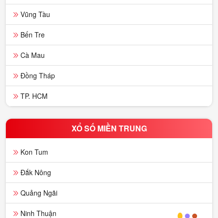
Vũng Tàu
Bến Tre
Cà Mau
Đồng Tháp
TP. HCM
XỔ SỐ MIỀN TRUNG
Kon Tum
Đắk Nông
Quảng Ngãi
Ninh Thuận