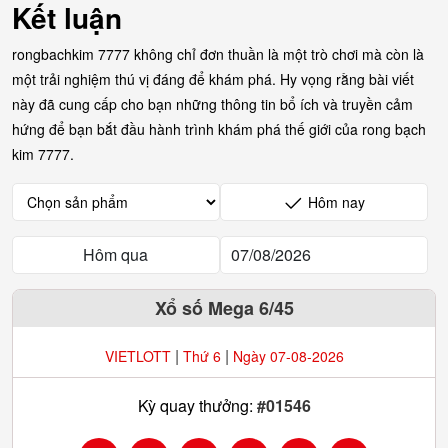
Kết luận
rongbachkim 7777 không chỉ đơn thuần là một trò chơi mà còn là
một trải nghiệm thú vị đáng để khám phá. Hy vọng rằng bài viết
này đã cung cấp cho bạn những thông tin bổ ích và truyền cảm
hứng để bạn bắt đầu hành trình khám phá thế giới của rong bạch
kim 7777.
Hôm nay
Hôm qua
Xổ số Mega 6/45
|
|
VIETLOTT
Thứ 6
Ngày 07-08-2026
Kỳ quay thưởng:
#01546