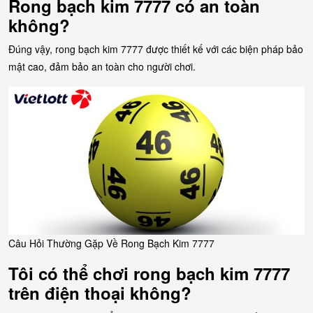
Rong bạch kim 7777 có an toàn
không?
Đúng vậy, rong bạch kim 7777 được thiết kế với các biện pháp bảo
mật cao, đảm bảo an toàn cho người chơi.
Câu Hỏi Thường Gặp Về Rong Bạch Kim 7777
Tôi có thể chơi rong bạch kim 7777
trên điện thoại không?