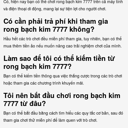
Có, hiện nay bạn có thể chơi rong bạch kim 7777 trên cả máy tính
và điện thoại di động, mang lại sự tiện lợi cho người chơi.
Có cần phải trả phí khi tham gia
rong bạch kim 7777 không?
Hầu hết các trò chơi đều miễn phí tham gia, tuy nhiên, bạn có thể
mua thêm tiền ảo nếu muốn nâng cao trải nghiệm chơi của mình.
Làm sao để tôi có thể kiếm tiền từ
rong bạch kim 7777?
Bạn có thể kiếm tiền thông qua việc thắng cược trong các trò chơi
hoặc tham gia các chương trình khuyến mãi.
Tôi nên bắt đầu chơi rong bạch kim
7777 từ đâu?
Bạn có thể bắt đầu bằng cách tìm hiểu các quy tắc cơ bản, sau đó
tham gia chơi thử miễn phí để làm quen với trò chơi.