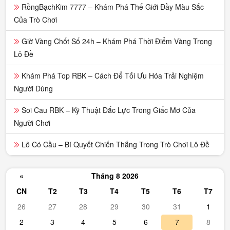
RồngBạchKim 7777 – Khám Phá Thế Giới Đầy Màu Sắc
Của Trò Chơi
Giờ Vàng Chốt Số 24h – Khám Phá Thời Điểm Vàng Trong
Lô Đề
Khám Phá Top RBK – Cách Để Tối Ưu Hóa Trải Nghiệm
Người Dùng
Soi Cau RBK – Kỹ Thuật Đắc Lực Trong Giấc Mơ Của
Người Chơi
Lô Có Cầu – Bí Quyết Chiến Thắng Trong Trò Chơi Lô Đề
«
Tháng 8 2026
CN
T2
T3
T4
T5
T6
T7
26
27
28
29
30
31
1
2
3
4
5
6
7
8