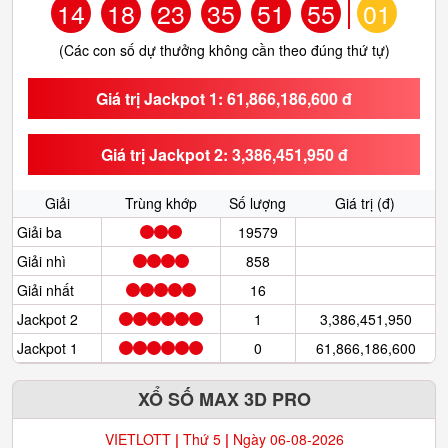
14
18
23
35
51
55
01
(Các con số dự thưởng không cần theo đúng thứ tự)
Giá trị Jackpot 1: 61,866,186,600 đ
Giá trị Jackpot 2: 3,386,451,950 đ
Giải
Trùng khớp
Số lượng
Giá trị (đ)
Giải ba
19579
Giải nhì
858
Giải nhất
16
Jackpot 2
1
3,386,451,950
Jackpot 1
0
61,866,186,600
XỔ SỐ MAX 3D PRO
VIETLOTT
|
Thứ 5
|
Ngày 06-08-2026