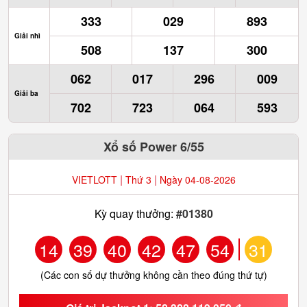
333
029
893
Giải nhì
508
137
300
062
017
296
009
Giải ba
702
723
064
593
Xổ số Power 6/55
|
|
VIETLOTT
Thứ 3
Ngày 04-08-2026
Kỳ quay thưởng:
#01380
14
39
40
42
47
54
31
(Các con số dự thưởng không cần theo đúng thứ tự)