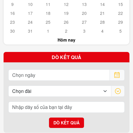
9
10
11
12
13
14
15
16
17
18
19
20
21
22
23
24
25
26
27
28
29
30
31
1
2
3
4
5
Hôm nay
DÒ KẾT QUẢ
DÒ KẾT QUẢ