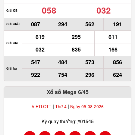
058
032
Giải ĐB
087
294
562
191
Giải nhất
619
295
611
Giải nhì
032
835
166
547
484
573
856
Giải ba
922
754
296
624
Xổ số Mega 6/45
|
|
VIETLOTT
Thứ 4
Ngày 05-08-2026
Kỳ quay thưởng:
#01545