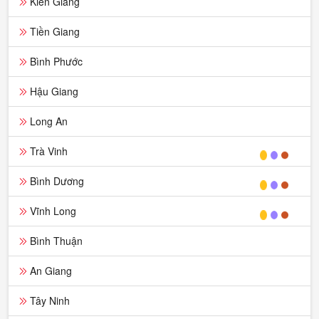
Kiên Giang
Tiền Giang
Bình Phước
Hậu Giang
Long An
Trà Vinh
Bình Dương
Vĩnh Long
Bình Thuận
An Giang
Tây Ninh