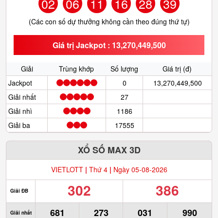
02
06
11
16
28
39
(Các con số dự thưởng không cần theo đúng thứ tự)
Giá trị Jackpot : 13,270,449,500
Giải
Trùng khớp
Số lượng
Giá trị (đ)
Jackpot
0
13,270,449,500
Giải nhất
27
Giải nhì
1186
Giải ba
17555
XỔ SỐ MAX 3D
VIETLOTT
|
Thứ 4
|
Ngày 05-08-2026
302
386
Giải ĐB
681
273
031
990
Giải nhất