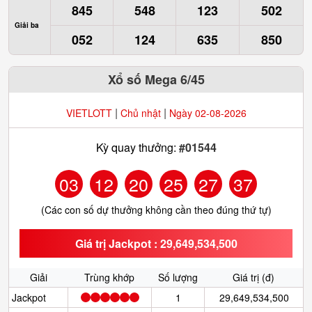
845
548
123
502
Giải ba
052
124
635
850
Xổ số Mega 6/45
|
|
VIETLOTT
Chủ nhật
Ngày 02-08-2026
Kỳ quay thưởng:
#01544
03
12
20
25
27
37
(Các con số dự thưởng không cần theo đúng thứ tự)
Giá trị Jackpot : 29,649,534,500
Giải
Trùng khớp
Số lượng
Giá trị (đ)
Jackpot
1
29,649,534,500