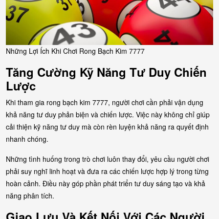
Những Lợi Ích Khi Chơi Rong Bạch Kim 7777
Tăng Cường Kỹ Năng Tư Duy Chiến
Lược
Khi tham gia rong bạch kim 7777, người chơi cần phải vận dụng
khả năng tư duy phản biện và chiến lược. Việc này không chỉ giúp
cải thiện kỹ năng tư duy mà còn rèn luyện khả năng ra quyết định
nhanh chóng.
Những tình huống trong trò chơi luôn thay đổi, yêu cầu người chơi
phải suy nghĩ linh hoạt và đưa ra các chiến lược hợp lý trong từng
hoàn cảnh. Điều này góp phần phát triển tư duy sáng tạo và khả
năng phân tích.
Giao Lưu Và Kết Nối Với Các Người