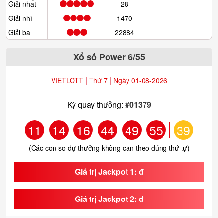
Giải nhất
28
Giải nhì
1470
Giải ba
22884
Xổ số Power 6/55
|
|
VIETLOTT
Thứ 7
Ngày 01-08-2026
Kỳ quay thưởng:
#01379
11
14
16
44
49
55
39
(Các con số dự thưởng không cần theo đúng thứ tự)
Giá trị Jackpot 1: đ
Giá trị Jackpot 2: đ