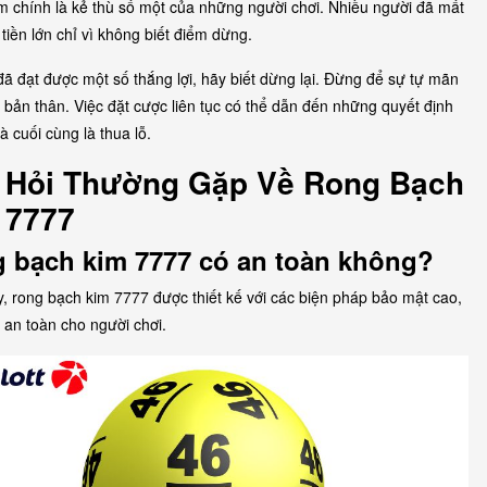
 chính là kẻ thù số một của những người chơi. Nhiều người đã mất
tiền lớn chỉ vì không biết điểm dừng.
đã đạt được một số thắng lợi, hãy biết dừng lại. Đừng để sự tự mãn
 bản thân. Việc đặt cược liên tục có thể dẫn đến những quyết định
à cuối cùng là thua lỗ.
 Hỏi Thường Gặp Về Rong Bạch
 7777
 bạch kim 7777 có an toàn không?
, rong bạch kim 7777 được thiết kế với các biện pháp bảo mật cao,
an toàn cho người chơi.