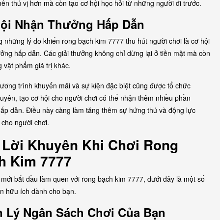
 nên thú vị hơn mà còn tạo cơ hội học hỏi từ những người đi trước.
ội Nhận Thưởng Hấp Dẫn
g những lý do khiến rong bạch kim 7777 thu hút người chơi là cơ hội
ởng hấp dẫn. Các giải thưởng không chỉ dừng lại ở tiền mặt mà còn
 vật phẩm giá trị khác.
ương trình khuyến mãi và sự kiện đặc biệt cũng được tổ chức
uyên, tạo cơ hội cho người chơi có thể nhận thêm nhiều phần
ấp dẫn. Điều này càng làm tăng thêm sự hứng thú và động lực
 cho người chơi.
 Lời Khuyên Khi Chơi Rong
h Kim 7777
mới bắt đầu làm quen với rong bạch kim 7777, dưới đây là một số
ên hữu ích dành cho bạn.
 Lý Ngân Sách Chơi Của Bạn