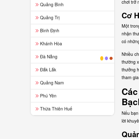
chơi trở
Quảng Bình
Cơ H
Quảng Trị
Một tron
Bình Định
nhận thư
có những
Khánh Hòa
Nhiều ch
Đà Nẵng
thường x
thưởng h
Đắk Lắk
tham gia
Quảng Nam
Các
Phú Yên
Bạc
Thừa Thiên Huế
Nếu bạn 
lời khuy
Quản