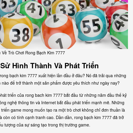
 Về Trò Chơi Rong Bạch Kim 7777
 Sử Hình Thành Và Phát Triển
 rong bạch kim 7777 xuất hiện lần đầu ở đâu? Nó đã trải qua những
n nào để trở thành một sản phẩm được yêu thích như ngày nay?
phát triển của rong bach kim 7777 bắt đầu từ những năm đầu thế kỷ
công nghệ thông tin và Internet bắt đầu phát triển mạnh mẽ. Những
 triển game mong muốn tạo ra một trò chơi không chỉ đơn thuần là
 mà còn có tính cạnh tranh cao. Dần dần, rong bạch kim 7777 đã trở
ểu tượng của sự sáng tạo trong thị trường game.