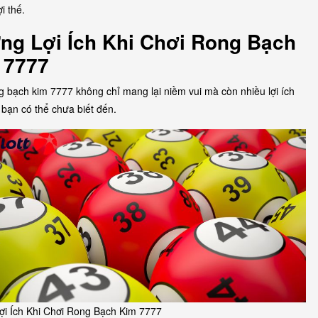
ợi thế.
ng Lợi Ích Khi Chơi Rong Bạch
 7777
g bạch kim 7777 không chỉ mang lại niềm vui mà còn nhiều lợi ích
bạn có thể chưa biết đến.
i Ích Khi Chơi Rong Bạch Kim 7777