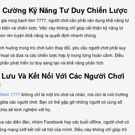
 Cường Kỹ Năng Tư Duy Chiến Lược
 gia rong bạch kim 7777, người chơi cần phải vận dụng khả năng tư
 biện và chiến lược. Việc này không chỉ giúp cải thiện kỹ năng tư
òn rèn luyện khả năng ra quyết định nhanh chóng.
nh huống trong trò chơi luôn thay đổi, yêu cầu người chơi phải suy
h hoạt và đưa ra các chiến lược hợp lý trong từng hoàn cảnh. Điều
phần phát triển tư duy sáng tạo và khả năng phân tích.
 Lưu Và Kết Nối Với Các Người Chơi
c
hkim 7777
không chỉ là một trò chơi cá nhân, mà còn là môi trường
 giữa các người chơi. Bạn có thể gặp gỡ những người có cùng sở
chia sẻ kinh nghiệm với họ.
a các diễn đàn, nhóm Facebook hay các buổi offline, người chơi có
ộng mạng lưới kết nối xã hội của mình. Điều này không chỉ giúp trò