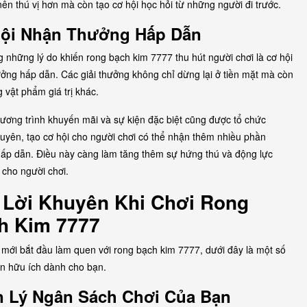
 nên thú vị hơn mà còn tạo cơ hội học hỏi từ những người đi trước.
ội Nhận Thưởng Hấp Dẫn
g những lý do khiến rong bạch kim 7777 thu hút người chơi là cơ hội
ởng hấp dẫn. Các giải thưởng không chỉ dừng lại ở tiền mặt mà còn
 vật phẩm giá trị khác.
ương trình khuyến mãi và sự kiện đặc biệt cũng được tổ chức
uyên, tạo cơ hội cho người chơi có thể nhận thêm nhiều phần
ấp dẫn. Điều này càng làm tăng thêm sự hứng thú và động lực
 cho người chơi.
 Lời Khuyên Khi Chơi Rong
h Kim 7777
mới bắt đầu làm quen với rong bạch kim 7777, dưới đây là một số
ên hữu ích dành cho bạn.
 Lý Ngân Sách Chơi Của Bạn