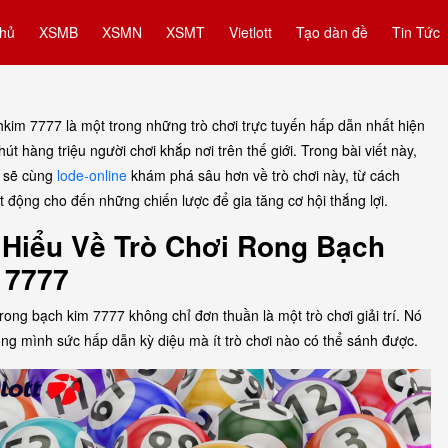
chủ
XSMB
XSMN
XSMT
Vietlott
Tạo dàn đề
Tin Tức
kim 7777 là một trong những trò chơi trực tuyến hấp dẫn nhất hiện
hút hàng triệu người chơi khắp nơi trên thế giới. Trong bài viết này,
 sẽ cùng
lode-online
khám phá sâu hơn về trò chơi này, từ cách
t động cho đến những chiến lược để gia tăng cơ hội thắng lợi.
 Hiểu Về Trò Chơi Rong Bạch
 7777
 rong bạch kim 7777 không chỉ đơn thuần là một trò chơi giải trí. Nó
ng mình sức hấp dẫn kỳ diệu mà ít trò chơi nào có thể sánh được.