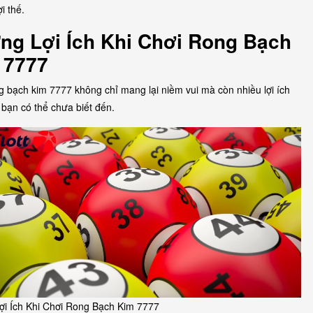
ợi thế.
ng Lợi Ích Khi Chơi Rong Bạch
 7777
g bạch kim 7777 không chỉ mang lại niềm vui mà còn nhiều lợi ích
bạn có thể chưa biết đến.
i Ích Khi Chơi Rong Bạch Kim 7777