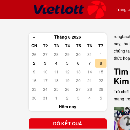
Trang 
rongbach
«
Tháng 8 2026
nay, thu 
CN
T2
T3
T4
T5
T6
T7
chúng ta
26
27
28
29
30
31
1
thức hoạ
2
3
4
5
6
7
8
Tìm
9
10
11
12
13
14
15
Kim
16
17
18
19
20
21
22
23
24
25
26
27
28
29
Trò chơi
30
31
1
2
3
4
5
mang tro
Hôm nay
DÒ KẾT QUẢ