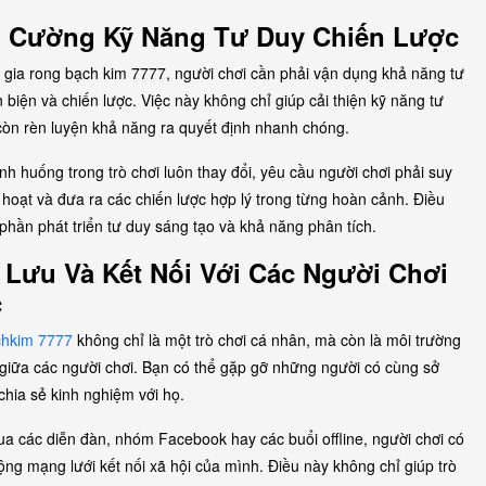
 Cường Kỹ Năng Tư Duy Chiến Lược
 gia rong bạch kim 7777, người chơi cần phải vận dụng khả năng tư
 biện và chiến lược. Việc này không chỉ giúp cải thiện kỹ năng tư
òn rèn luyện khả năng ra quyết định nhanh chóng.
nh huống trong trò chơi luôn thay đổi, yêu cầu người chơi phải suy
h hoạt và đưa ra các chiến lược hợp lý trong từng hoàn cảnh. Điều
phần phát triển tư duy sáng tạo và khả năng phân tích.
 Lưu Và Kết Nối Với Các Người Chơi
c
hkim 7777
không chỉ là một trò chơi cá nhân, mà còn là môi trường
 giữa các người chơi. Bạn có thể gặp gỡ những người có cùng sở
chia sẻ kinh nghiệm với họ.
a các diễn đàn, nhóm Facebook hay các buổi offline, người chơi có
ộng mạng lưới kết nối xã hội của mình. Điều này không chỉ giúp trò