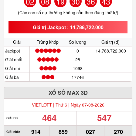
02
08
19
30
36
43
(Các con số dự thưởng không cần theo đúng thứ tự)
Giá trị Jackpot : 14,788,722,000
Giải
Trùng khớp
Số lượng
Giá trị (đ)
Jackpot
0
14,788,722,000
Giải nhất
28
Giải nhì
1098
Giải ba
17746
XỔ SỐ MAX 3D
VIETLOTT
|
Thứ 6
|
Ngày 07-08-2026
464
547
Giải ĐB
914
859
027
270
Giải nhất