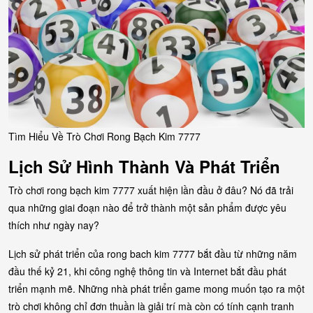
Tìm Hiểu Về Trò Chơi Rong Bạch Kim 7777
Lịch Sử Hình Thành Và Phát Triển
Trò chơi rong bạch kim 7777 xuất hiện lần đầu ở đâu? Nó đã trải
qua những giai đoạn nào để trở thành một sản phẩm được yêu
thích như ngày nay?
Lịch sử phát triển của rong bach kim 7777 bắt đầu từ những năm
đầu thế kỷ 21, khi công nghệ thông tin và Internet bắt đầu phát
triển mạnh mẽ. Những nhà phát triển game mong muốn tạo ra một
trò chơi không chỉ đơn thuần là giải trí mà còn có tính cạnh tranh