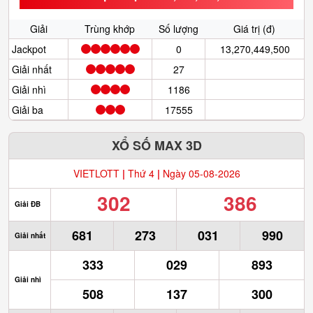
Giải
Trùng khớp
Số lượng
Giá trị (đ)
Jackpot
0
13,270,449,500
Giải nhất
27
Giải nhì
1186
Giải ba
17555
XỔ SỐ MAX 3D
VIETLOTT
|
Thứ 4
|
Ngày 05-08-2026
302
386
Giải ĐB
681
273
031
990
Giải nhất
333
029
893
Giải nhì
508
137
300