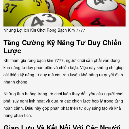
Những Lợi Ích Khi Chơi Rong Bạch Kim 7777
Tăng Cường Kỹ Năng Tư Duy Chiến
Lược
Khi tham gia rong bạch kim 7777, người chơi cần phải vận dụng
khả năng tư duy phản biện và chiến lược. Việc này không chỉ giúp
cải thiện kỹ năng tư duy mà còn rèn luyện khả năng ra quyết định
nhanh chóng.
Những tình huống trong trò chơi luôn thay đổi, yêu cầu người chơi
phải suy nghĩ linh hoạt và đưa ra các chiến lược hợp lý trong từng
hoàn cảnh. Điều này góp phần phát triển tư duy sáng tạo và khả
năng phân tích.
Giao Lưu Và Kết Nối Với Các Người