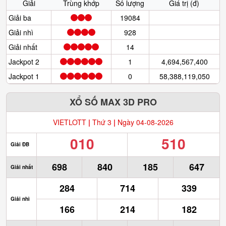
Giải
Trùng khớp
Số lượng
Giá trị (đ)
Giải ba
19084
Giải nhì
928
Giải nhất
14
Jackpot 2
1
4,694,567,400
Jackpot 1
0
58,388,119,050
XỔ SỐ MAX 3D PRO
VIETLOTT
|
Thứ 3
|
Ngày 04-08-2026
010
510
Giải ĐB
698
840
185
647
Giải nhất
284
714
339
Giải nhì
166
214
182