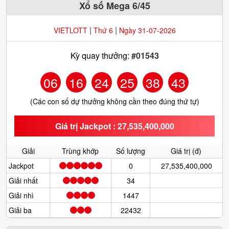
Xổ số Mega 6/45
|
|
VIETLOTT
Thứ 6
Ngày 31-07-2026
Kỳ quay thưởng:
#01543
06
16
24
25
38
43
(Các con số dự thưởng không cần theo đúng thứ tự)
Giá trị Jackpot : 27,535,400,000
Giải
Trùng khớp
Số lượng
Giá trị (đ)
Jackpot
0
27,535,400,000
Giải nhất
34
Giải nhì
1447
Giải ba
22432