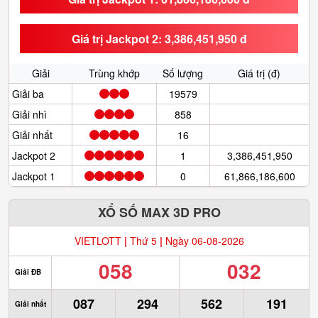
Giá trị Jackpot 2: 3,386,451,950 đ
Giải
Trùng khớp
Số lượng
Giá trị (đ)
Giải ba
19579
Giải nhì
858
Giải nhất
16
Jackpot 2
1
3,386,451,950
Jackpot 1
0
61,866,186,600
XỔ SỐ MAX 3D PRO
VIETLOTT
|
Thứ 5
|
Ngày 06-08-2026
058
032
Giải ĐB
087
294
562
191
Giải nhất