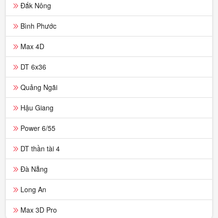
Đắk Nông
Bình Phước
Max 4D
DT 6x36
Quảng Ngãi
Hậu Giang
Power 6/55
DT thần tài 4
Đà Nẵng
Long An
Max 3D Pro