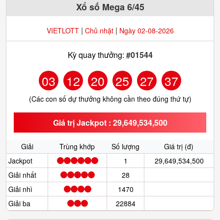
Xổ số Mega 6/45
|
|
VIETLOTT
Chủ nhật
Ngày 02-08-2026
Kỳ quay thưởng:
#01544
03
12
20
25
27
37
(Các con số dự thưởng không cần theo đúng thứ tự)
Giá trị Jackpot : 29,649,534,500
Giải
Trùng khớp
Số lượng
Giá trị (đ)
Jackpot
1
29,649,534,500
Giải nhất
28
Giải nhì
1470
Giải ba
22884