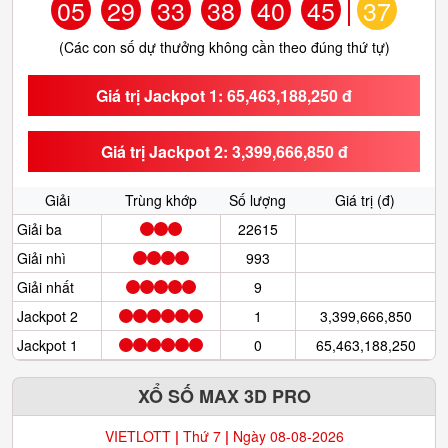
05
29
33
38
40
45
37
(Các con số dự thưởng không cần theo đúng thứ tự)
Giá trị Jackpot 1: 65,463,188,250 đ
Giá trị Jackpot 2: 3,399,666,850 đ
Giải
Trùng khớp
Số lượng
Giá trị (đ)
Giải ba
22615
Giải nhì
993
Giải nhất
9
Jackpot 2
1
3,399,666,850
Jackpot 1
0
65,463,188,250
XỔ SỐ MAX 3D PRO
VIETLOTT
|
Thứ 7
|
Ngày 08-08-2026