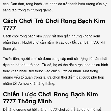
cao. Dần dần, rong bạch kim 7777 đã trở thành biểu tượng của sự
sáng tạo trong thị trường game.
Cách Chơi Trò Chơi Rong Bạch Kim
7777
Cách chơi rong bạch kim 7777 rất đơn giản nhưng không kém
phần thú vị. Người chơi cần nắm rõ các quy tắc căn bản trước khi
tham gia.
Trước tiên, người chơi sẽ được cung cấp một số lượng tiền ảo nhất
định để bắt đầu trò chơi. Từ đó, họ có thể đặt cược theo nhiều hình
thức khác nhau, tùy thuộc vào chiến lược cá nhân. Một trong
những yếu tố quan trọng là lựa chọn thời điểm đặt cược phù hợp
nhằm tối ưu hóa khả năng thắng.
Chiến Lược Chơi Rong Bạch Kim
7777 Thông Minh
Để tăng cường cơ hội thắng, người chơi có thể áp dụng một số