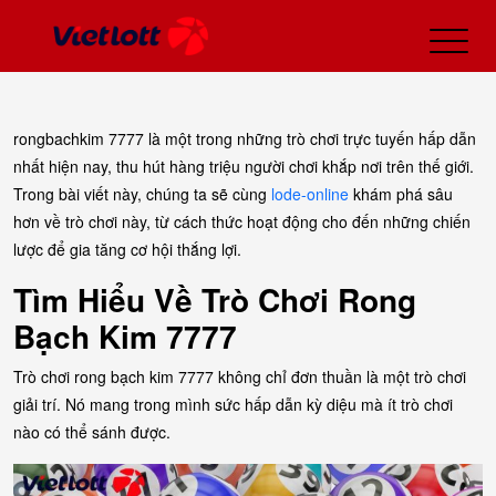
rongbachkim 7777 là một trong những trò chơi trực tuyến hấp dẫn
nhất hiện nay, thu hút hàng triệu người chơi khắp nơi trên thế giới.
Trong bài viết này, chúng ta sẽ cùng
lode-online
khám phá sâu
hơn về trò chơi này, từ cách thức hoạt động cho đến những chiến
lược để gia tăng cơ hội thắng lợi.
Tìm Hiểu Về Trò Chơi Rong
Bạch Kim 7777
Trò chơi rong bạch kim 7777 không chỉ đơn thuần là một trò chơi
giải trí. Nó mang trong mình sức hấp dẫn kỳ diệu mà ít trò chơi
nào có thể sánh được.