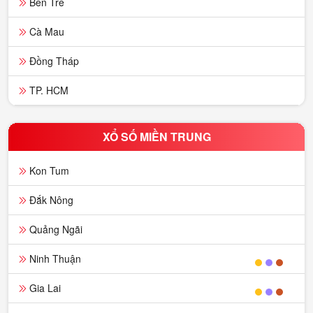
Bến Tre
Cà Mau
Đồng Tháp
TP. HCM
XỔ SỐ MIỀN TRUNG
Kon Tum
Đắk Nông
Quảng Ngãi
Ninh Thuận
Gia Lai