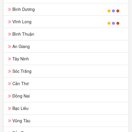
Bình Dương
Vĩnh Long
Bình Thuận
An Giang
Tây Ninh
Sóc Trăng
Cần Thơ
Đồng Nai
Bạc Liêu
Vũng Tàu