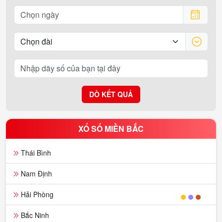
DÒ KẾT QUẢ
XỔ SỐ MIỀN BẮC
Thái Bình
Nam Định
Hải Phòng
Bắc Ninh