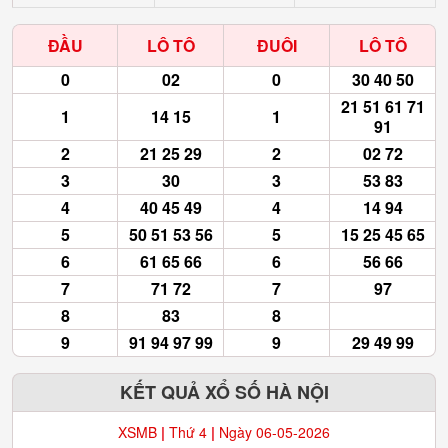
ĐẦU
LÔ TÔ
ĐUÔI
LÔ TÔ
0
02
0
30 40 50
21 51 61 71
1
14 15
1
91
2
21 25 29
2
02 72
3
30
3
53 83
4
40 45 49
4
14 94
5
50 51 53 56
5
15 25 45 65
6
61 65 66
6
56 66
7
71 72
7
97
8
83
8
9
91 94 97 99
9
29 49 99
KẾT QUẢ XỔ SỐ HÀ NỘI
XSMB
|
Thứ 4
|
Ngày 06-05-2026