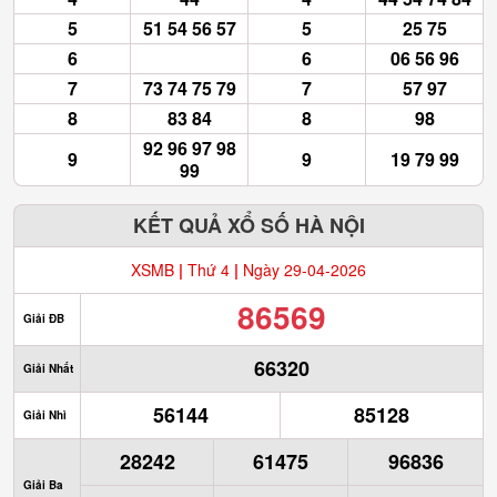
5
51 54 56 57
5
25 75
6
6
06 56 96
7
73 74 75 79
7
57 97
8
83 84
8
98
92 96 97 98
9
9
19 79 99
99
KẾT QUẢ XỔ SỐ HÀ NỘI
XSMB
|
Thứ 4
|
Ngày 29-04-2026
86569
Giải ĐB
66320
Giải Nhất
56144
85128
Giải Nhì
28242
61475
96836
Giải Ba