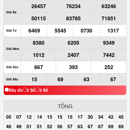
26457
76234
63246
Giải Ba
50115
83785
71851
6469
5545
0730
1317
Giải Tư
8380
6205
9349
Giải Năm
1012
2407
7442
867
393
252
Giải Sáu
15
69
63
67
Giải Bảy
Đầy đủ
2 Số
3 Số
TỔNG
05
07
12
14
15
15
15
17
30
34
42
45
46
49
51
51
52
56
57
63
67
67
69
69