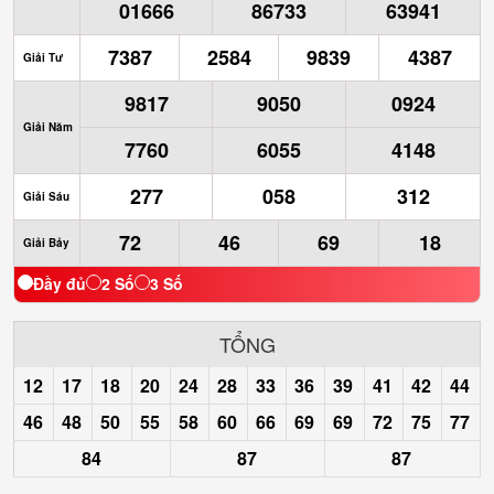
01666
86733
63941
7387
2584
9839
4387
Giải Tư
9817
9050
0924
Giải Năm
7760
6055
4148
277
058
312
Giải Sáu
72
46
69
18
Giải Bảy
Đầy đủ
2 Số
3 Số
TỔNG
12
17
18
20
24
28
33
36
39
41
42
44
46
48
50
55
58
60
66
69
69
72
75
77
84
87
87