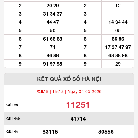
2
20 29
2
12
3
31 34 37
3
4
44 47
4
14 34 44
5
50
5
05
6
61 66 68
6
66 86
7
71
7
17 37 47 97
8
86 88
8
68 88 98
9
91 97 98
9
29
KẾT QUẢ XỔ SỐ HÀ NỘI
XSMB
|
Thứ 2
|
Ngày 04-05-2026
11251
Giải ĐB
41714
Giải Nhất
83115
80556
Giải Nhì