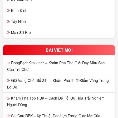
Bình Định
Tây Ninh
Max 3D Pro
BÀI VIẾT MỚI
RồngBạchKim 7777 – Khám Phá Thế Giới Đầy Màu Sắc
Của Trò Chơi
Giờ Vàng Chốt Số 24h – Khám Phá Thời Điểm Vàng Trong
Lô Đề
Khám Phá Top RBK – Cách Để Tối Ưu Hóa Trải Nghiệm
Người Dùng
Soi Cau RBK – Kỹ Thuật Đắc Lực Trong Giấc Mơ Của