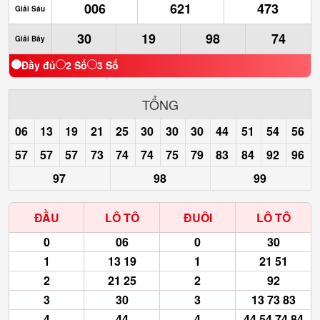
006
621
473
Giải Sáu
30
19
98
74
Giải Bảy
Đầy đủ
2 Số
3 Số
TỔNG
06
13
19
21
25
30
30
30
44
51
54
56
57
57
57
73
74
74
75
79
83
84
92
96
97
98
99
ĐẦU
LÔ TÔ
ĐUÔI
LÔ TÔ
0
06
0
30
1
13 19
1
21 51
2
21 25
2
92
3
30
3
13 73 83
4
44
4
44 54 74 84