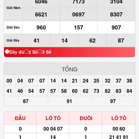
6046
7173
3104
Giải Năm
6621
0697
8307
960
157
907
Giải Sáu
41
14
62
87
Giải Bảy
Đầy đủ
2 Số
3 Số
TỔNG
00
04
07
07
14
14
21
24
25
32
37
38
41
46
54
57
57
58
60
62
73
82
83
84
87
91
97
ĐẦU
LÔ TÔ
ĐUÔI
LÔ TÔ
0
00 04 07
0
00 60
1
14
1
21 41 91