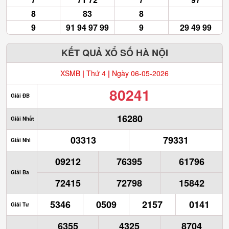
8
83
8
9
91 94 97 99
9
29 49 99
KẾT QUẢ XỔ SỐ HÀ NỘI
XSMB
|
Thứ 4
|
Ngày 06-05-2026
80241
Giải ĐB
16280
Giải Nhất
03313
79331
Giải Nhì
09212
76395
61796
Giải Ba
72415
72798
15842
5346
0509
2157
0141
Giải Tư
6355
4325
8704