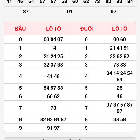
41
46
54
57
57
58
60
62
73
82
83
84
87
91
97
ĐẦU
LÔ TÔ
ĐUÔI
LÔ TÔ
0
00 04 07
0
00 60
1
14
1
21 41 91
2
21 24 25
2
32 62 82
3
32 37 38
3
73 83
04 14 24 54
4
41 46
4
84
5
54 57 58
5
25
6
60 62
6
46
07 37 57 87
7
73
7
97
8
82 83 84 87
8
38 58
9
91 97
9