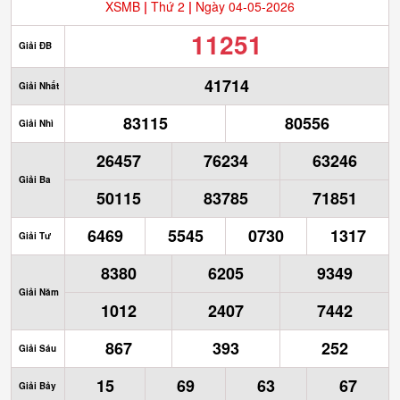
XSMB
|
Thứ 2
|
Ngày 04-05-2026
11251
Giải ĐB
41714
Giải Nhất
83115
80556
Giải Nhì
26457
76234
63246
Giải Ba
50115
83785
71851
6469
5545
0730
1317
Giải Tư
8380
6205
9349
Giải Năm
1012
2407
7442
867
393
252
Giải Sáu
15
69
63
67
Giải Bảy