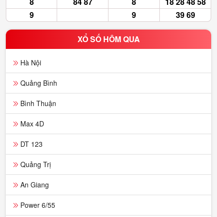
8
84 87
8
18 28 48 58
9
9
39 69
XỔ SỐ HÔM QUA
Hà Nội
Quảng Bình
Bình Thuận
Max 4D
DT 123
Quảng Trị
An Giang
Power 6/55