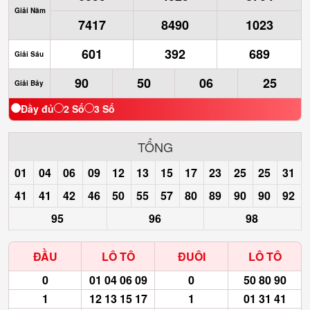
Giải Năm
7417
8490
1023
601
392
689
Giải Sáu
90
50
06
25
Giải Bảy
Đầy đủ
2 Số
3 Số
TỔNG
01
04
06
09
12
13
15
17
23
25
25
31
41
41
42
46
50
55
57
80
89
90
90
92
95
96
98
ĐẦU
LÔ TÔ
ĐUÔI
LÔ TÔ
0
01 04 06 09
0
50 80 90
1
12 13 15 17
1
01 31 41