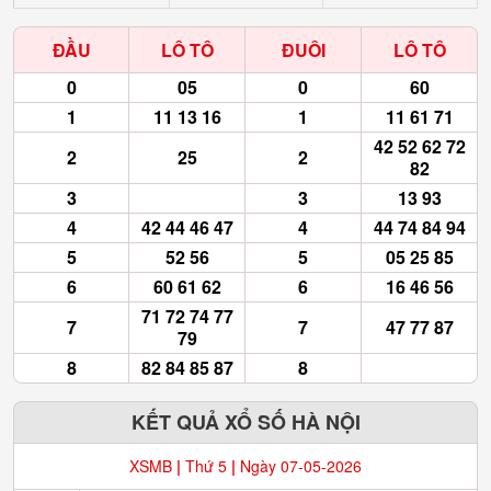
ĐẦU
LÔ TÔ
ĐUÔI
LÔ TÔ
0
05
0
60
1
11 13 16
1
11 61 71
42 52 62 72
2
25
2
82
3
3
13 93
4
42 44 46 47
4
44 74 84 94
5
52 56
5
05 25 85
6
60 61 62
6
16 46 56
71 72 74 77
7
7
47 77 87
79
8
82 84 85 87
8
KẾT QUẢ XỔ SỐ HÀ NỘI
XSMB
|
Thứ 5
|
Ngày 07-05-2026