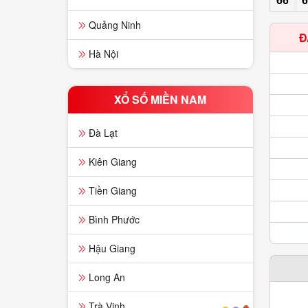
Quảng Ninh
Đ
Hà Nội
XỔ SỐ MIỀN NAM
Đà Lạt
Kiên Giang
Tiền Giang
Bình Phước
Hậu Giang
Long An
Trà Vinh