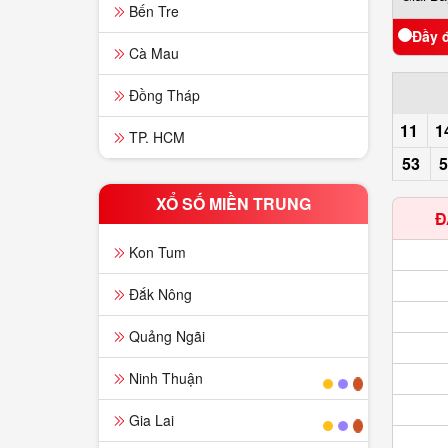
Bến Tre
Đầy 
Cà Mau
Đồng Tháp
11
1
TP. HCM
53
XỔ SỐ MIỀN TRUNG
Đ
Kon Tum
Đắk Nông
Quảng Ngãi
Ninh Thuận
Gia Lai