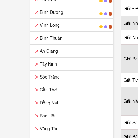
Giải Đ
Bình Dương
Giải Nh
Vĩnh Long
Giải Nh
Bình Thuận
An Giang
Giải Ba
Tây Ninh
Sóc Trăng
Giải Tư
Cần Thơ
Giải N
Đồng Nai
Bạc Liêu
Giải Sá
Vũng Tàu
Giải Bả