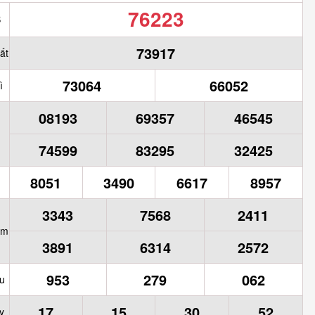
76223
B
73917
ất
73064
66052
ì
08193
69357
46545
74599
83295
32425
8051
3490
6617
8957
3343
7568
2411
ăm
3891
6314
2572
953
279
062
u
17
15
30
52
y