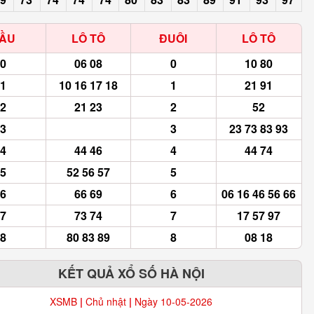
ẦU
LÔ TÔ
ĐUÔI
LÔ TÔ
0
06 08
0
10 80
1
10 16 17 18
1
21 91
2
21 23
2
52
3
3
23 73 83 93
4
44 46
4
44 74
5
52 56 57
5
6
66 69
6
06 16 46 56 66
7
73 74
7
17 57 97
8
80 83 89
8
08 18
KẾT QUẢ XỔ SỐ HÀ NỘI
XSMB
|
Chủ nhật
|
Ngày 10-05-2026