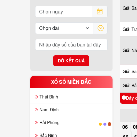
Giải Ba
Giải Tư
Giải N
DÒ KẾT QUẢ
Giải Sá
XỔ SỐ MIỀN BẮC
Giải Bả
Thái Bình
Đầy 
Nam Định
Hải Phòng
06
0
Bắc Ninh
66