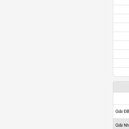
Giải Đ
Giải Nh