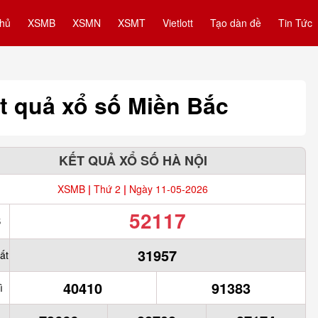
chủ
XSMB
XSMN
XSMT
Vietlott
Tạo dàn đề
Tin Tức
t quả xổ số Miền Bắc
KẾT QUẢ XỔ SỐ HÀ NỘI
XSMB
|
Thứ 2
|
Ngày 11-05-2026
52117
B
31957
ất
40410
91383
ì