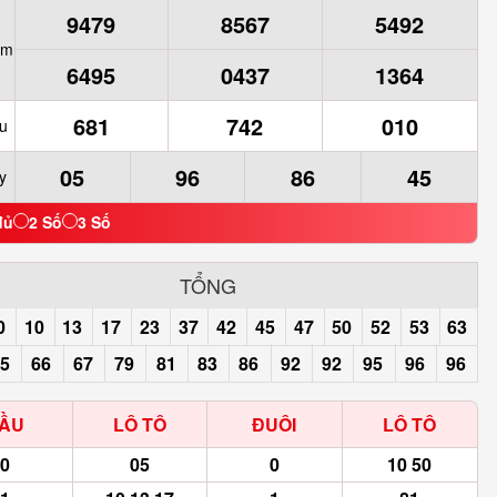
9479
8567
5492
ăm
6495
0437
1364
681
742
010
u
05
96
86
45
y
đủ
2 Số
3 Số
TỔNG
0
10
13
17
23
37
42
45
47
50
52
53
63
65
66
67
79
81
83
86
92
92
95
96
96
ẦU
LÔ TÔ
ĐUÔI
LÔ TÔ
0
05
0
10 50