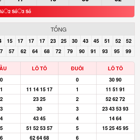
đủ
2 Số
3 Số
TỔNG
4
15
17
17
17
23
25
30
43
45
51
52
52
57
57
62
64
68
72
79
90
91
93
95
99
ẦU
LÔ TÔ
ĐUÔI
LÔ TÔ
0
0
30 90
1
11 14 15 17
1
11 51 91
2
23 25
2
52 62 72
3
30
3
23 43 53 93
4
43 45
4
14 64
5
51 52 53 57
5
15 25 45 95
6
62 64 68
6