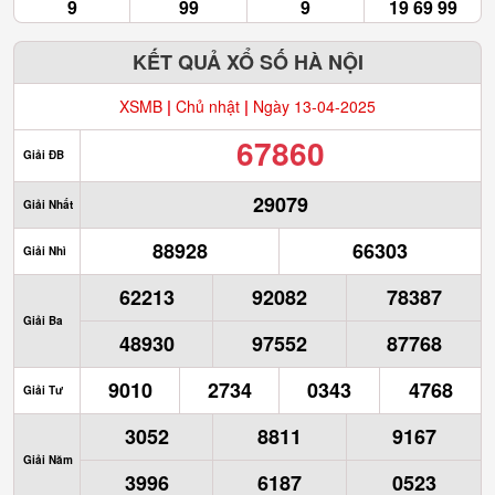
9
99
9
19 69 99
KẾT QUẢ XỔ SỐ HÀ NỘI
XSMB
|
Chủ nhật
|
Ngày 13-04-2025
67860
Giải ĐB
29079
Giải Nhất
88928
66303
Giải Nhì
62213
92082
78387
Giải Ba
48930
97552
87768
9010
2734
0343
4768
Giải Tư
3052
8811
9167
Giải Năm
3996
6187
0523