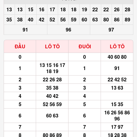
13
13
15
16
17
18
18
19
22
22
26
28
35
38
40
42
52
56
59
60
63
80
86
89
91
96
97
ĐẦU
LÔ TÔ
ĐUÔI
LÔ TÔ
0
0
40 60 80
13 15 16 17
1
1
91
18 19
2
22 26 28
2
22 42 52
3
35 38
3
13 63
4
40 42
4
5
52 56 59
5
15 35
16 26 56 86
6
60 63
6
96
7
7
17 97
8
80 86 89
8
18 28 38