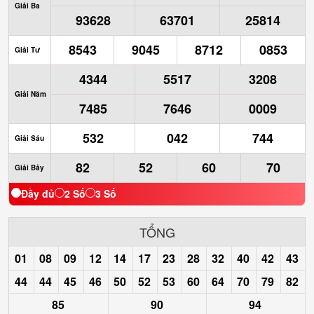
Giải Ba
93628
63701
25814
8543
9045
8712
0853
Giải Tư
4344
5517
3208
Giải Năm
7485
7646
0009
532
042
744
Giải Sáu
82
52
60
70
Giải Bảy
Đầy đủ
2 Số
3 Số
TỔNG
01
08
09
12
14
17
23
28
32
40
42
43
44
44
45
46
50
52
53
60
64
70
79
82
85
90
94