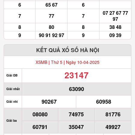
6
65 67
6
07 27 67 77
7
77
7
97
8
80
8
38 48
9
90 91 92 97
9
09 39
KẾT QUẢ XỔ SỐ HÀ NỘI
XSMB
|
Thứ 5
|
Ngày 10-04-2025
23147
Giải ĐB
63090
Giải nhất
90267
60958
Giải nhì
08080
74975
81776
Giải ba
60791
35047
49927