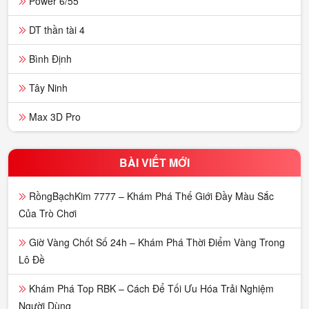
Power 6/55
DT thần tài 4
Bình Định
Tây Ninh
Max 3D Pro
BÀI VIẾT MỚI
RồngBạchKim 7777 – Khám Phá Thế Giới Đầy Màu Sắc
Của Trò Chơi
Giờ Vàng Chốt Số 24h – Khám Phá Thời Điểm Vàng Trong
Lô Đề
Khám Phá Top RBK – Cách Để Tối Ưu Hóa Trải Nghiệm
Người Dùng