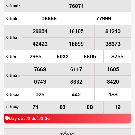
76071
Giải nhất
08866
77999
Giải nhì
28854
16105
81240
Giải ba
42422
16899
38673
2965
5032
6805
8755
Giải tư
7669
6117
1605
Giải năm
0743
6632
8420
025
442
188
Giải sáu
74
03
68
19
Giải bảy
Đầy đủ
2 Số
3 Số
TỔNG