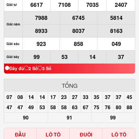
6617
7108
7035
2407
Giải tư
7988
6745
5814
Giải năm
8933
8037
8163
923
858
049
Giải sáu
99
53
14
37
Giải bảy
Đầy đủ
2 Số
3 Số
TỔNG
07
08
14
14
17
23
27
33
35
37
37
45
47
47
49
53
58
58
63
67
75
76
80
88
90
91
99
ĐẦU
LÔ TÔ
ĐUÔI
LÔ TÔ