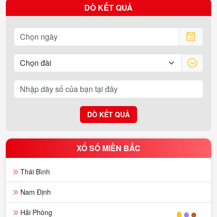
DÒ KẾT QUẢ
DÒ KẾT QUẢ
XỔ SỐ MIỀN BẮC
Thái Bình
Nam Định
Hải Phòng