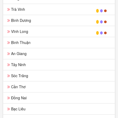
Trà Vinh
Bình Dương
Vĩnh Long
Bình Thuận
An Giang
Tây Ninh
Sóc Trăng
Cần Thơ
Đồng Nai
Bạc Liêu