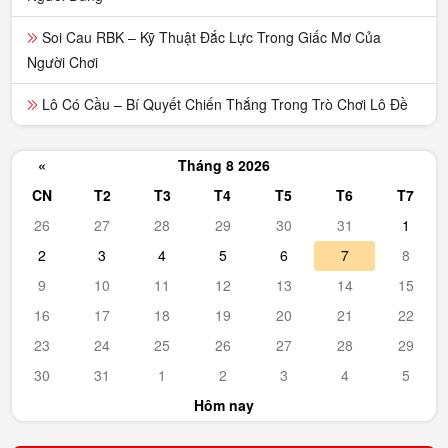
Soi Cau RBK – Kỹ Thuật Đắc Lực Trong Giấc Mơ Của
Người Chơi
Lô Có Cầu – Bí Quyết Chiến Thắng Trong Trò Chơi Lô Đề
«
Tháng 8 2026
CN
T2
T3
T4
T5
T6
T7
26
27
28
29
30
31
1
2
3
4
5
6
7
8
9
10
11
12
13
14
15
16
17
18
19
20
21
22
23
24
25
26
27
28
29
30
31
1
2
3
4
5
Hôm nay