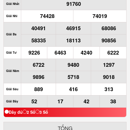
91760
Giải Nhất
74428
74019
Giải Nhì
40491
46915
68086
Giải Ba
58335
18113
90856
9226
6463
4240
6222
Giải Tư
6722
9480
1297
Giải Năm
9896
5718
9018
889
416
313
Giải Sáu
52
17
42
38
Giải Bảy
Đầy đủ
2 Số
3 Số
TỔNG