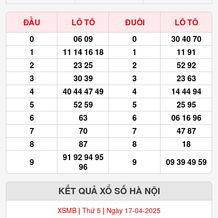
ĐẦU
LÔ TÔ
ĐUÔI
LÔ TÔ
0
06 09
0
30 40 70
1
11 14 16 18
1
11 91
2
23 25
2
52 92
3
30 39
3
23 63
4
40 44 47 49
4
14 44 94
5
52 59
5
25 95
6
63
6
06 16 96
7
70
7
47 87
8
87
8
18
91 92 94 95
9
9
09 39 49 59
96
KẾT QUẢ XỔ SỐ HÀ NỘI
XSMB
|
Thứ 5
|
Ngày 17-04-2025