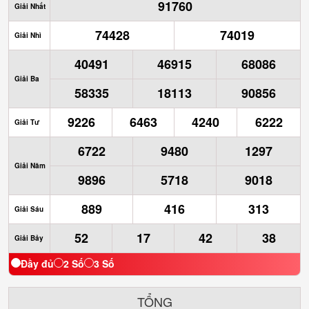
91760
Giải Nhất
74428
74019
Giải Nhì
40491
46915
68086
Giải Ba
58335
18113
90856
9226
6463
4240
6222
Giải Tư
6722
9480
1297
Giải Năm
9896
5718
9018
889
416
313
Giải Sáu
52
17
42
38
Giải Bảy
Đầy đủ
2 Số
3 Số
TỔNG