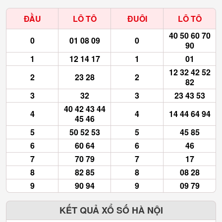
ĐẦU
LÔ TÔ
ĐUÔI
LÔ TÔ
40 50 60 70
0
01 08 09
0
90
1
12 14 17
1
01
12 32 42 52
2
23 28
2
82
3
32
3
23 43 53
40 42 43 44
4
4
14 44 64 94
45 46
5
50 52 53
5
45 85
6
60 64
6
46
7
70 79
7
17
8
82 85
8
08 28
9
90 94
9
09 79
KẾT QUẢ XỔ SỐ HÀ NỘI