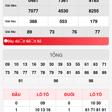
0481
7361
9785
Giải Năm
7077
4530
8255
388
553
179
Giải Sáu
89
73
76
77
Giải Bảy
Đầy đủ
2 Số
3 Số
TỔNG
09
10
13
16
30
30
39
53
55
61
63
71
73
76
77
77
78
79
79
81
85
86
88
89
91
96
98
ĐẦU
LÔ TÔ
ĐUÔI
LÔ TÔ
0
09
0
10 30
1
10 13 16
1
61 71 81 91