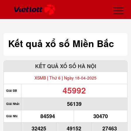
Kết quả xổ số Miền Bắc
KẾT QUẢ XỔ SỐ HÀ NỘI
XSMB
|
Thứ 6
|
Ngày 18-04-2025
45992
Giải ĐB
56139
Giải Nhất
84594
30470
Giải Nhì
32425
49152
27463