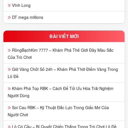
Vĩnh Long
DT mega millions
BÀI VIẾT MỚI
RồngBạchKim 7777 – Khám Phá Thế Giới Đầy Màu Sắc
Của Trò Chơi
Giờ Vàng Chốt Số 24h – Khám Phá Thời Điểm Vàng Trong
Lô Đề
Khám Phá Top RBK – Cách Để Tối Ưu Hóa Trải Nghiệm
Người Dùng
Soi Cau RBK – Kỹ Thuật Đắc Lực Trong Giấc Mơ Của
Người Chơi
Lô Có Cầu – Bí Quyết Chiến Thắng Trong Trò Chơi Lô Đề