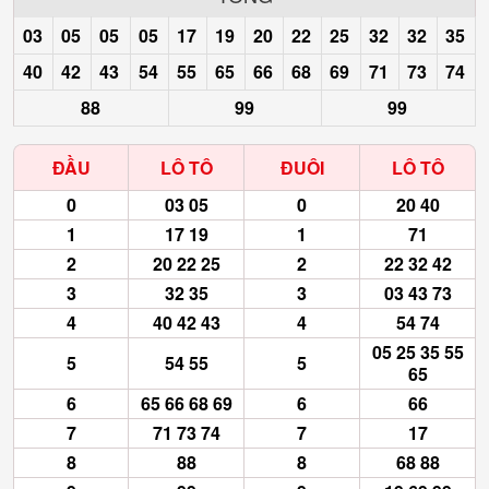
03
05
05
05
17
19
20
22
25
32
32
35
40
42
43
54
55
65
66
68
69
71
73
74
88
99
99
ĐẦU
LÔ TÔ
ĐUÔI
LÔ TÔ
0
03 05
0
20 40
1
17 19
1
71
2
20 22 25
2
22 32 42
3
32 35
3
03 43 73
4
40 42 43
4
54 74
05 25 35 55
5
54 55
5
65
6
65 66 68 69
6
66
7
71 73 74
7
17
8
88
8
68 88