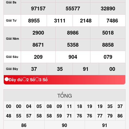
Giải Ba
97157
55577
32890
8955
3111
2148
7486
Giải Tư
2900
8986
5018
Giải Năm
8671
5358
8858
209
904
079
Giải Sáu
37
35
91
00
Giải Bảy
Đầy đủ
2 Số
3 Số
TỔNG
00
00
04
05
08
09
11
18
19
19
35
37
48
55
57
58
58
59
71
76
76
77
79
86
86
90
91