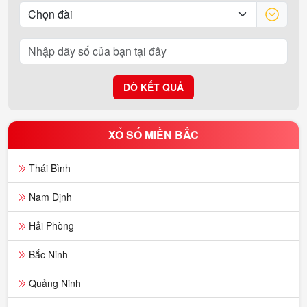
DÒ KẾT QUẢ
XỔ SỐ MIỀN BẮC
Thái Bình
Nam Định
Hải Phòng
Bắc Ninh
Quảng Ninh