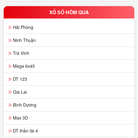
XỔ SỐ HÔM QUA
Hải Phòng
Ninh Thuận
Trà Vinh
Mega 6x45
DT 123
Gia Lai
Bình Dương
Max 3D
DT thần tài 4