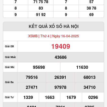
7
71 75 78
7
57
8
83
8
38 78
9
91 92
9
69
KẾT QUẢ XỔ SỐ HÀ NỘI
XSMB
|
Thứ 4
|
Ngày 16-04-2025
19409
Giải ĐB
43686
Giải Nhất
95698
11630
Giải Nhì
79516
26391
68013
Giải Ba
27471
97978
34710
1339
1663
1679
0296
Giải Tư