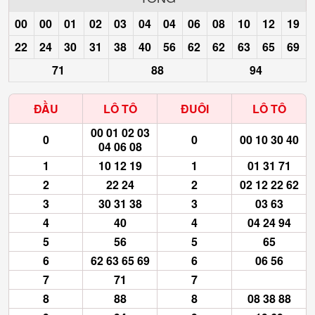
00
00
01
02
03
04
04
06
08
10
12
19
22
24
30
31
38
40
56
62
62
63
65
69
71
88
94
ĐẦU
LÔ TÔ
ĐUÔI
LÔ TÔ
00 01 02 03
0
0
00 10 30 40
04 06 08
1
10 12 19
1
01 31 71
2
22 24
2
02 12 22 62
3
30 31 38
3
03 63
4
40
4
04 24 94
5
56
5
65
6
62 63 65 69
6
06 56
7
71
7
8
88
8
08 38 88