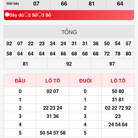
07
66
81
64
Giải bảy
Đầy đủ
2 Số
3 Số
TỔNG
02
07
22
23
24
24
31
31
36
50
54
57
58
64
64
64
64
66
68
68
68
72
78
80
81
92
97
ĐẦU
LÔ TÔ
ĐUÔI
LÔ TÔ
0
02 07
0
50 80
1
1
31 81
2
22 23 24
2
02 22 72 92
3
31 36
3
23
4
4
24 54 64
5
50 54 57 58
5