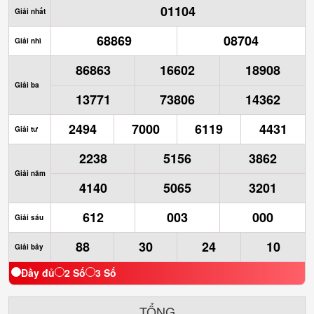
01104
Giải nhất
68869
08704
Giải nhì
86863
16602
18908
Giải ba
13771
73806
14362
2494
7000
6119
4431
Giải tư
2238
5156
3862
Giải năm
4140
5065
3201
612
003
000
Giải sáu
88
30
24
10
Giải bảy
Đầy đủ
2 Số
3 Số
TỔNG