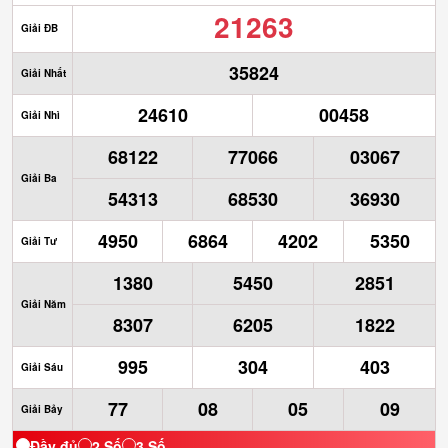
21263
Giải ĐB
35824
Giải Nhất
24610
00458
Giải Nhì
68122
77066
03067
Giải Ba
54313
68530
36930
4950
6864
4202
5350
Giải Tư
1380
5450
2851
Giải Năm
8307
6205
1822
995
304
403
Giải Sáu
77
08
05
09
Giải Bảy
Đầy đủ
2 Số
3 Số