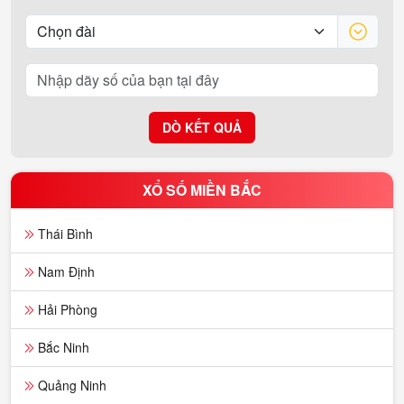
DÒ KẾT QUẢ
XỔ SỐ MIỀN BẮC
Thái Bình
Nam Định
Hải Phòng
Bắc Ninh
Quảng Ninh