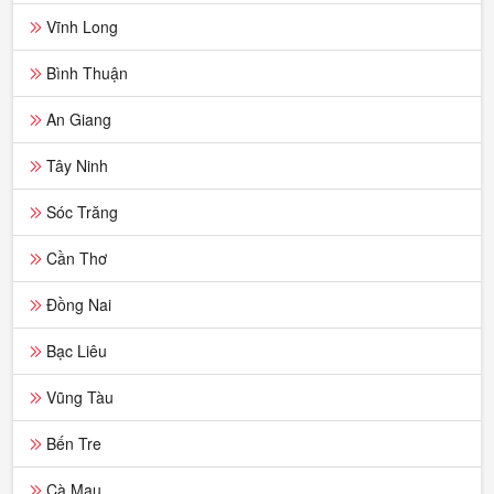
Vĩnh Long
Bình Thuận
An Giang
Tây Ninh
Sóc Trăng
Cần Thơ
Đồng Nai
Bạc Liêu
Vũng Tàu
Bến Tre
Cà Mau