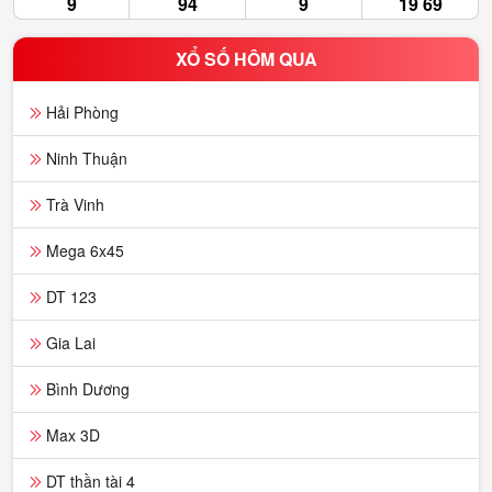
9
94
9
19 69
XỔ SỐ HÔM QUA
Hải Phòng
Ninh Thuận
Trà Vinh
Mega 6x45
DT 123
Gia Lai
Bình Dương
Max 3D
DT thần tài 4