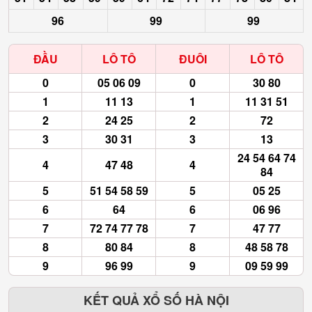
96
99
99
ĐẦU
LÔ TÔ
ĐUÔI
LÔ TÔ
0
05 06 09
0
30 80
1
11 13
1
11 31 51
2
24 25
2
72
3
30 31
3
13
24 54 64 74
4
47 48
4
84
5
51 54 58 59
5
05 25
6
64
6
06 96
7
72 74 77 78
7
47 77
8
80 84
8
48 58 78
9
96 99
9
09 59 99
KẾT QUẢ XỔ SỐ HÀ NỘI