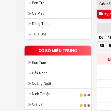
Bến Tre
Giải bả
Cà Mau
Đầy 
Đồng Tháp
TP. HCM
06
1
60
XỔ SỐ MIỀN TRUNG
Đ
Kon Tum
Đắk Nông
Quảng Ngãi
Ninh Thuận
Gia Lai