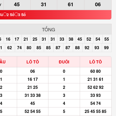
45
31
61
06
y
đủ
2 Số
3 Số
TỔNG
6
16
17
21
25
31
31
33
38
45
52
54
55
61
62
74
80
85
85
87
87
88
92
93
99
ẦU
LÔ TÔ
ĐUÔI
LÔ TÔ
0
06
0
60 80
1
16 17
1
21 31 61
2
21 25
2
52 62 92
3
31 33 38
3
33 93
4
45
4
54 74
5
52 54 55
5
25 45 55 85