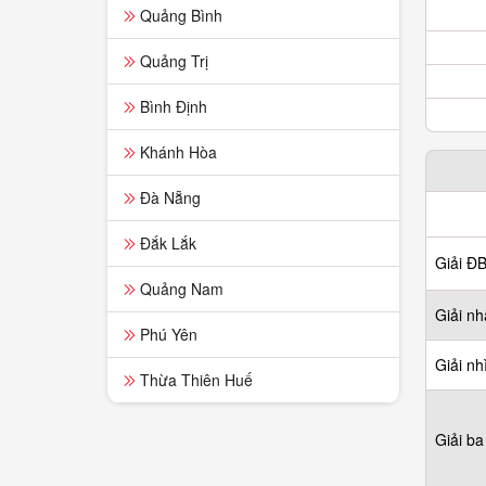
Quảng Bình
Quảng Trị
Bình Định
Khánh Hòa
Đà Nẵng
Đắk Lắk
Giải Đ
Quảng Nam
Giải nh
Phú Yên
Giải nh
Thừa Thiên Huế
Giải ba