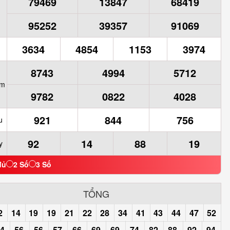
79469
13847
68419
95252
39357
91069
3634
4854
1153
3974
8743
4994
5712
ăm
9782
0822
4028
921
844
756
u
92
14
88
19
y
đủ
2 Số
3 Số
TỔNG
2
14
19
19
21
22
28
34
41
43
44
47
52
54
56
56
57
66
69
69
74
82
88
92
94