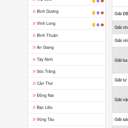
Bình Dương
Giải Đ
Vĩnh Long
Giải nh
Bình Thuận
Giải nh
An Giang
Tây Ninh
Giải ba
Sóc Trăng
Giải tư
Cần Thơ
Đồng Nai
Giải n
Bạc Liêu
Vũng Tàu
Giải sá