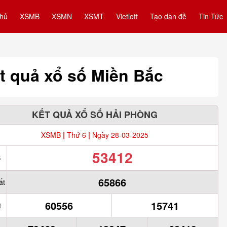
chủ
XSMB
XSMN
XSMT
Vietlott
Tạo dàn đề
Tin Tức
t quả xổ số Miền Bắc
KẾT QUẢ XỔ SỐ HẢI PHÒNG
XSMB
|
Thứ 6
|
Ngày 28-03-2025
53412
B
65866
ất
60556
15741
ì