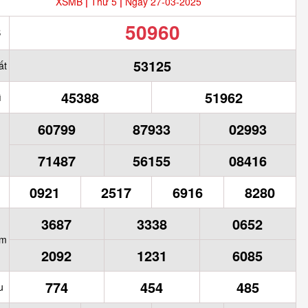
XSMB
|
Thứ 5
|
Ngày 27-03-2025
50960
B
53125
ất
45388
51962
ì
60799
87933
02993
71487
56155
08416
0921
2517
6916
8280
3687
3338
0652
ăm
2092
1231
6085
774
454
485
u