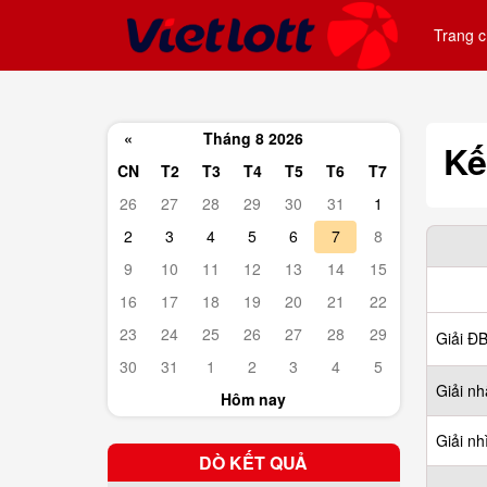
Trang 
«
Tháng 8 2026
Kế
CN
T2
T3
T4
T5
T6
T7
26
27
28
29
30
31
1
2
3
4
5
6
7
8
9
10
11
12
13
14
15
16
17
18
19
20
21
22
23
24
25
26
27
28
29
Giải Đ
30
31
1
2
3
4
5
Giải nh
Hôm nay
Giải nh
DÒ KẾT QUẢ