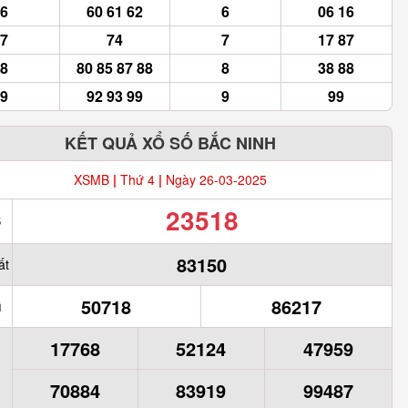
6
60 61 62
6
06 16
7
74
7
17 87
8
80 85 87 88
8
38 88
9
92 93 99
9
99
KẾT QUẢ XỔ SỐ BẮC NINH
XSMB
|
Thứ 4
|
Ngày 26-03-2025
23518
B
83150
ất
50718
86217
ì
17768
52124
47959
70884
83919
99487