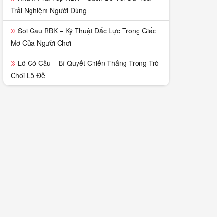
Trải Nghiệm Người Dùng
Soi Cau RBK – Kỹ Thuật Đắc Lực Trong Giấc
Mơ Của Người Chơi
Lô Có Cầu – Bí Quyết Chiến Thắng Trong Trò
Chơi Lô Đề