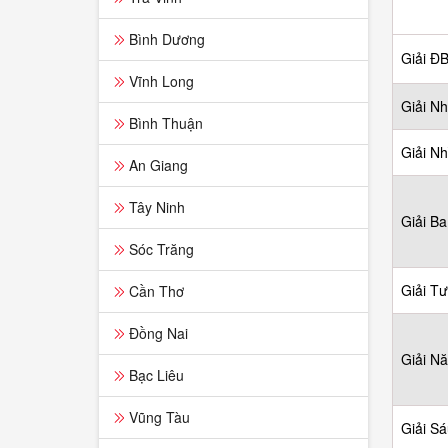
Bình Dương
Giải Đ
Vĩnh Long
Giải Nh
Bình Thuận
Giải Nh
An Giang
Tây Ninh
Giải Ba
Sóc Trăng
Giải Tư
Cần Thơ
Đồng Nai
Giải N
Bạc Liêu
Vũng Tàu
Giải Sá