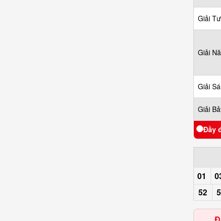
Giải Tư
Giải N
Giải Sá
Giải Bả
Đầy 
01
0
52
Đ