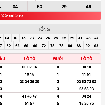
04
63
29
46
y
đủ
2 Số
3 Số
TỔNG
2
04
10
15
23
23
24
25
25
29
41
46
47
57
62
63
69
69
72
75
75
86
88
92
93
ẦU
LÔ TÔ
ĐUÔI
LÔ TÔ
0
00 02 04
0
00 10
1
10 15
1
41 51
2
23 24 25 29
2
02 62 72 92
3
3
23 63 93
4
41 46 47
4
04 24
5
51 57
5
15 25 75