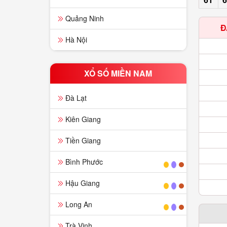
Quảng Ninh
Đ
Hà Nội
XỔ SỐ MIỀN NAM
Đà Lạt
Kiên Giang
Tiền Giang
Bình Phước
Hậu Giang
Long An
Trà Vinh