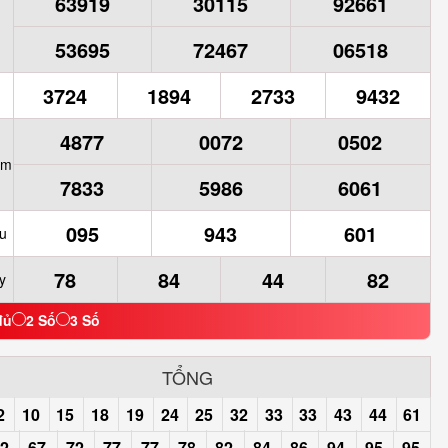
63919
30115
92661
53695
72467
06518
3724
1894
2733
9432
4877
0072
0502
ăm
7833
5986
6061
095
943
601
u
78
84
44
82
y
đủ
2 Số
3 Số
TỔNG
2
10
15
18
19
24
25
32
33
33
43
44
61
62
67
72
77
77
78
82
84
86
94
95
95