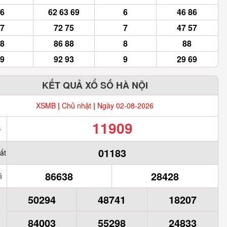
6
62 63 69
6
46 86
7
72 75
7
47 57
8
86 88
8
88
9
92 93
9
29 69
KẾT QUẢ XỔ SỐ HÀ NỘI
XSMB
|
Chủ nhật
|
Ngày 02-08-2026
11909
B
01183
ất
86638
28428
ì
50294
48741
18207
84003
55298
24833