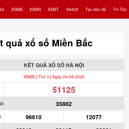
chủ
XSMB
XSMN
XSMT
Vietlott
Tạo dàn đề
Tin Tức
t quả xổ số Miền Bắc
KẾT QUẢ XỔ SỐ HÀ NỘI
XSMB
|
Thứ 3
|
Ngày 04-08-2026
51125
B
35862
ất
96610
12077
ì