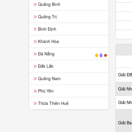
Quảng Bình
Quảng Trị
Bình Định
Khánh Hòa
Đà Nẵng
Đắk Lắk
Giải Đ
Quảng Nam
Giải Nh
Phú Yên
Giải Nh
Thừa Thiên Huế
Giải Ba