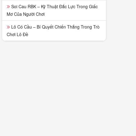
Soi Cau RBK – Kỹ Thuật Đắc Lực Trong Giấc
Mơ Của Người Chơi
Lô Có Cầu – Bí Quyết Chiến Thắng Trong Trò
Chơi Lô Đề