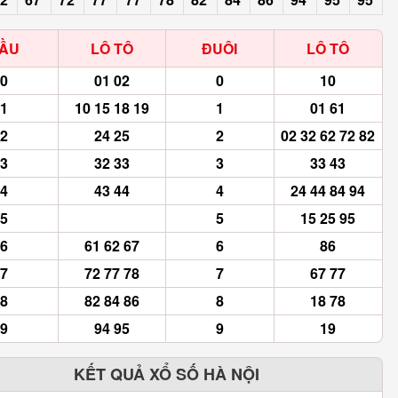
ẦU
LÔ TÔ
ĐUÔI
LÔ TÔ
0
01 02
0
10
1
10 15 18 19
1
01 61
2
24 25
2
02 32 62 72 82
3
32 33
3
33 43
4
43 44
4
24 44 84 94
5
5
15 25 95
6
61 62 67
6
86
7
72 77 78
7
67 77
8
82 84 86
8
18 78
9
94 95
9
19
KẾT QUẢ XỔ SỐ HÀ NỘI