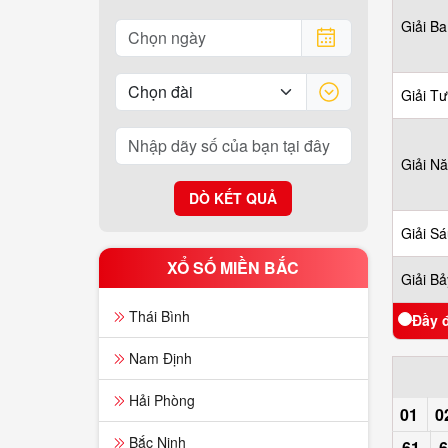
Giải Ba
Giải Tư
Giải N
DÒ KẾT QUẢ
Giải Sá
XỔ SỐ MIỀN BẮC
Giải Bả
Thái Bình
Đầy 
Nam Định
Hải Phòng
01
0
Bắc Ninh
61