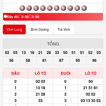
0
1
2
3
4
5
6
7
8
9
Đầy đủ
2 Số
3 Số
Vĩnh Long
Bình Dương
Trà Vinh
TỔNG
02
03
13
18
21
28
33
50
51
51
52
53
56
58
81
87
95
96
ĐẦU
LÔ TÔ
ĐUÔI
LÔ TÔ
0
02 03
0
50
1
13 18
1
21 51 81
2
21 28
2
02 52
3
33
3
03 13 33 53