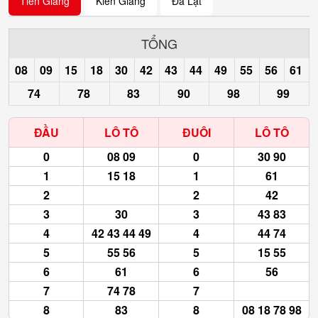
Tiền Giang
Kiên Giang
Đà Lạt
TỔNG
08
09
15
18
30
42
43
44
49
55
56
61
74
78
83
90
98
99
ĐẦU
LÔ TÔ
ĐUÔI
LÔ TÔ
0
08 09
0
30 90
1
15 18
1
61
2
2
42
3
30
3
43 83
4
42 43 44 49
4
44 74
5
55 56
5
15 55
6
61
6
56
7
74 78
7
8
83
8
08 18 78 98