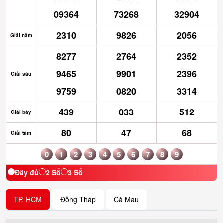
09364
73268
32904
2310
9826
2056
Giải năm
8277
2764
2352
9465
9901
2396
Giải sáu
9759
0820
3314
439
033
512
Giải bảy
80
47
68
Giải tám
0
1
2
3
4
5
6
7
8
9
Đầy đủ
2 Số
3 Số
TP. HCM
Đồng Tháp
Cà Mau