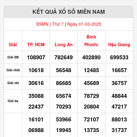
KẾT QUẢ XỔ SỐ MIỀN NAM
XSMN
|
Thứ 7
|
Ngày 01-03-2025
Bình
Giải
TP. HCM
Long An
Phước
Hậu Giang
108907
782649
402890
699533
Giải ĐB
10618
56548
12485
16657
Giải nhất
30616
86685
45689
36757
Giải nhì
35088
65674
78729
48844
Giải ba
22437
70293
20804
47217
16101
53966
72107
88013
06988
19945
13735
31737