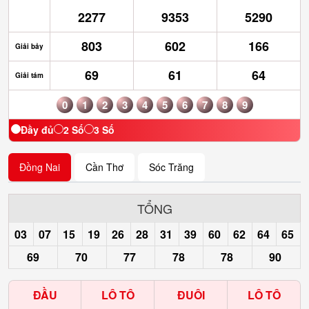
2277
9353
5290
803
602
166
Giải bảy
69
61
64
Giải tám
0
1
2
3
4
5
6
7
8
9
Đầy đủ
2 Số
3 Số
Đồng Nai
Cần Thơ
Sóc Trăng
TỔNG
03
07
15
19
26
28
31
39
60
62
64
65
69
70
77
78
78
90
ĐẦU
LÔ TÔ
ĐUÔI
LÔ TÔ