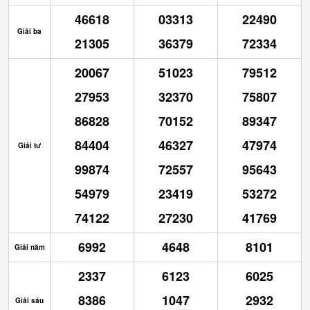
46618
03313
22490
Giải ba
21305
36379
72334
20067
51023
79512
27953
32370
75807
86828
70152
89347
84404
46327
47974
Giải tư
99874
72557
95643
54979
23419
53272
74122
27230
41769
6992
4648
8101
Giải năm
2337
6123
6025
8386
1047
2932
Giải sáu