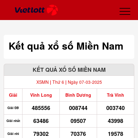
Kết quả xổ số Miền Nam
KẾT QUẢ XỔ SỐ MIỀN NAM
XSMN
|
Thứ 6
|
Ngày 07-03-2025
Giải
Vĩnh Long
Bình Dương
Trà Vinh
485556
008744
003740
Giải ĐB
63486
09507
43998
Giải nhất
79302
70376
19578
Giải nhì