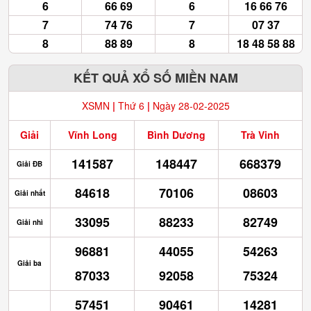
6
66 69
6
16 66 76
7
74 76
7
07 37
8
88 89
8
18 48 58 88
KẾT QUẢ XỔ SỐ MIỀN NAM
XSMN
|
Thứ 6
|
Ngày 28-02-2025
Giải
Vĩnh Long
Bình Dương
Trà Vinh
141587
148447
668379
Giải ĐB
84618
70106
08603
Giải nhất
33095
88233
82749
Giải nhì
96881
44055
54263
Giải ba
87033
92058
75324
57451
90461
14281