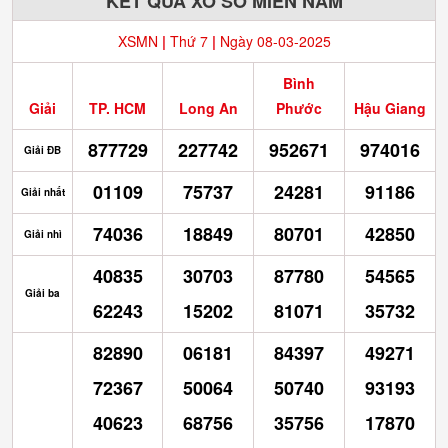
KẾT QUẢ XỔ SỐ MIỀN NAM
XSMN
|
Thứ 7
|
Ngày 08-03-2025
Bình
Giải
TP. HCM
Long An
Phước
Hậu Giang
877729
227742
952671
974016
Giải ĐB
01109
75737
24281
91186
Giải nhất
74036
18849
80701
42850
Giải nhì
40835
30703
87780
54565
Giải ba
62243
15202
81071
35732
82890
06181
84397
49271
72367
50064
50740
93193
40623
68756
35756
17870