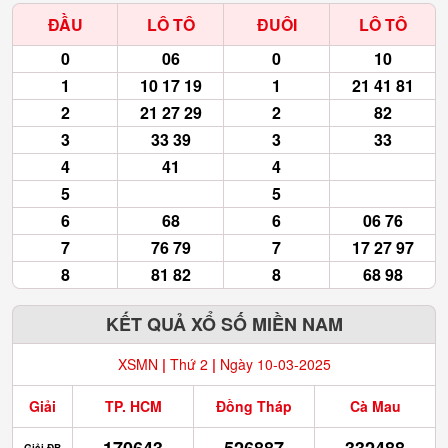
ĐẦU
LÔ TÔ
ĐUÔI
LÔ TÔ
0
06
0
10
1
10 17 19
1
21 41 81
2
21 27 29
2
82
3
33 39
3
33
4
41
4
5
5
6
68
6
06 76
7
76 79
7
17 27 97
8
81 82
8
68 98
KẾT QUẢ XỔ SỐ MIỀN NAM
XSMN
|
Thứ 2
|
Ngày 10-03-2025
Giải
TP. HCM
Đồng Tháp
Cà Mau