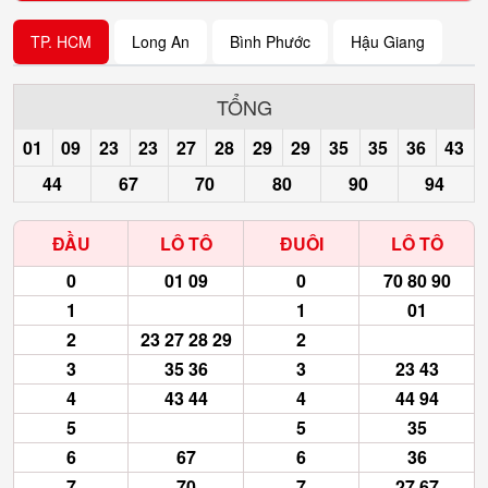
TP. HCM
Long An
Bình Phước
Hậu Giang
TỔNG
01
09
23
23
27
28
29
29
35
35
36
43
44
67
70
80
90
94
ĐẦU
LÔ TÔ
ĐUÔI
LÔ TÔ
0
01 09
0
70 80 90
1
1
01
2
23 27 28 29
2
3
35 36
3
23 43
4
43 44
4
44 94
5
5
35
6
67
6
36
7
70
7
27 67