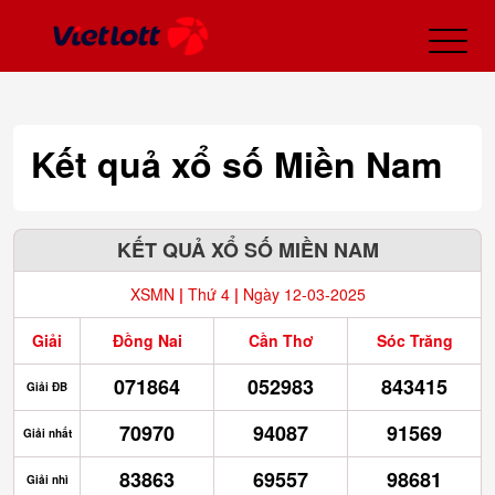
Kết quả xổ số Miền Nam
KẾT QUẢ XỔ SỐ MIỀN NAM
XSMN
|
Thứ 4
|
Ngày 12-03-2025
Giải
Đồng Nai
Cần Thơ
Sóc Trăng
071864
052983
843415
Giải ĐB
70970
94087
91569
Giải nhất
83863
69557
98681
Giải nhì