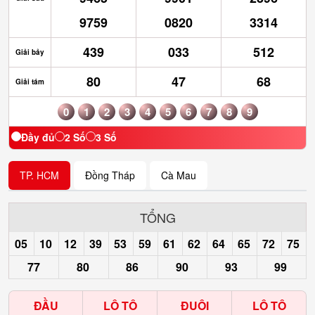
9759
0820
3314
439
033
512
Giải bảy
80
47
68
Giải tám
0
1
2
3
4
5
6
7
8
9
Đầy đủ
2 Số
3 Số
TP. HCM
Đồng Tháp
Cà Mau
TỔNG
05
10
12
39
53
59
61
62
64
65
72
75
77
80
86
90
93
99
ĐẦU
LÔ TÔ
ĐUÔI
LÔ TÔ