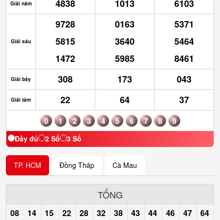
4838
1013
6103
Giải năm
9728
0163
5371
5815
3640
5464
Giải sáu
1472
5985
8461
308
173
043
Giải bảy
22
64
37
Giải tám
0
1
2
3
4
5
6
7
8
9
Đầy đủ
2 Số
3 Số
TP. HCM
Đồng Tháp
Cà Mau
TỔNG
08
14
15
22
28
32
38
43
44
46
47
64