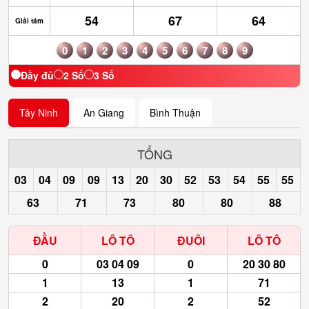
54
67
64
Giải tám
0
1
2
3
4
5
6
7
8
9
Đầy đủ
2 Số
3 Số
Tây Ninh
An Giang
Bình Thuận
TỔNG
03
04
09
09
13
20
30
52
53
54
55
55
63
71
73
80
80
88
ĐẦU
LÔ TÔ
ĐUÔI
LÔ TÔ
0
03 04 09
0
20 30 80
1
13
1
71
2
20
2
52