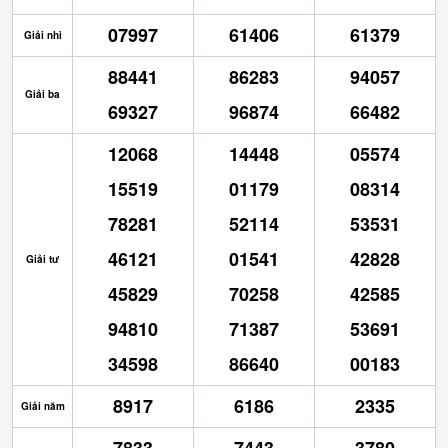
07997
61406
61379
Giải nhì
88441
86283
94057
Giải ba
69327
96874
66482
12068
14448
05574
15519
01179
08314
78281
52114
53531
46121
01541
42828
Giải tư
45829
70258
42585
94810
71387
53691
34598
86640
00183
8917
6186
2335
Giải năm