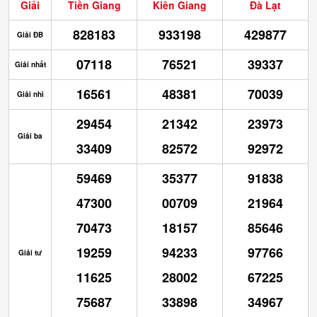
Giải
Tiền Giang
Kiên Giang
Đà Lạt
828183
933198
429877
Giải ĐB
07118
76521
39337
Giải nhất
16561
48381
70039
Giải nhì
29454
21342
23973
Giải ba
33409
82572
92972
59469
35377
91838
47300
00709
21964
70473
18157
85646
19259
94233
97766
Giải tư
11625
28002
67225
75687
33898
34967