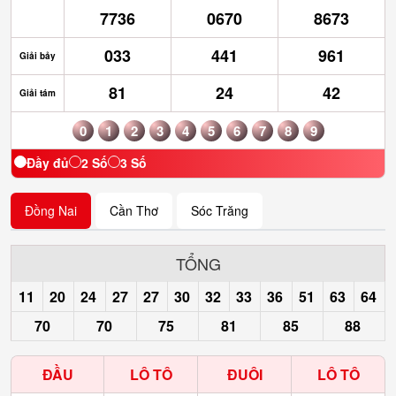
7736
0670
8673
033
441
961
Giải bảy
81
24
42
Giải tám
0
1
2
3
4
5
6
7
8
9
Đầy đủ
2 Số
3 Số
Đồng Nai
Cần Thơ
Sóc Trăng
TỔNG
11
20
24
27
27
30
32
33
36
51
63
64
70
70
75
81
85
88
ĐẦU
LÔ TÔ
ĐUÔI
LÔ TÔ