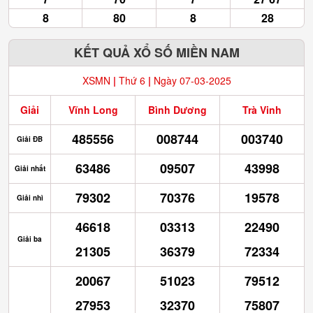
8
80
8
28
KẾT QUẢ XỔ SỐ MIỀN NAM
XSMN
|
Thứ 6
|
Ngày 07-03-2025
Giải
Vĩnh Long
Bình Dương
Trà Vinh
485556
008744
003740
Giải ĐB
63486
09507
43998
Giải nhất
79302
70376
19578
Giải nhì
46618
03313
22490
Giải ba
21305
36379
72334
20067
51023
79512
27953
32370
75807