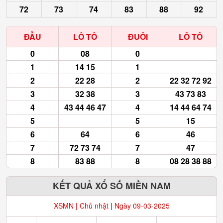
72
73
74
83
88
92
ĐẦU
LÔ TÔ
ĐUÔI
LÔ TÔ
0
08
0
1
14 15
1
2
22 28
2
22 32 72 92
3
32 38
3
43 73 83
4
43 44 46 47
4
14 44 64 74
5
5
15
6
64
6
46
7
72 73 74
7
47
8
83 88
8
08 28 38 88
KẾT QUẢ XỔ SỐ MIỀN NAM
XSMN
|
Chủ nhật
|
Ngày 09-03-2025