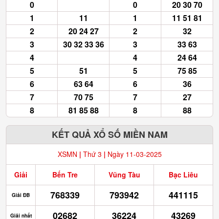
0
0
20 30 70
1
11
1
11 51 81
2
20 24 27
2
32
3
30 32 33 36
3
33 63
4
4
24 64
5
51
5
75 85
6
63 64
6
36
7
70 75
7
27
8
81 85 88
8
88
KẾT QUẢ XỔ SỐ MIỀN NAM
XSMN
|
Thứ 3
|
Ngày 11-03-2025
Giải
Bến Tre
Vũng Tàu
Bạc Liêu
768339
793942
441115
Giải ĐB
02682
36224
43269
Giải nhất