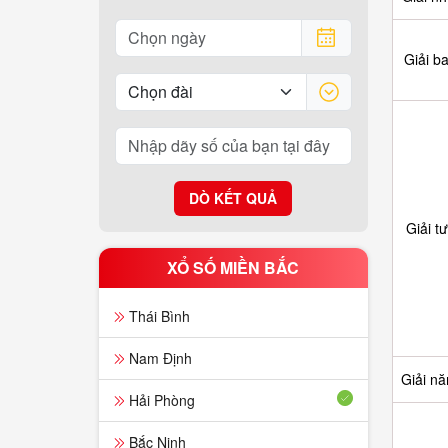
Giải b
DÒ KẾT QUẢ
Giải tư
XỔ SỐ MIỀN BẮC
Thái Bình
Nam Định
Giải n
Hải Phòng
Bắc Ninh