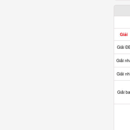
Giải
Giải Đ
Giải nh
Giải nh
Giải b