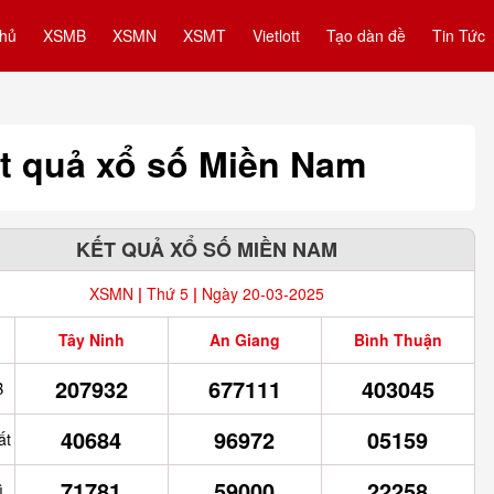
chủ
XSMB
XSMN
XSMT
Vietlott
Tạo dàn đề
Tin Tức
t quả xổ số Miền Nam
KẾT QUẢ XỔ SỐ MIỀN NAM
XSMN
|
Thứ 5
|
Ngày 20-03-2025
Tây Ninh
An Giang
Bình Thuận
207932
677111
403045
B
40684
96972
05159
ất
71781
59000
22258
ì