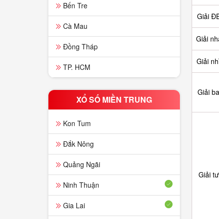
Bến Tre
Giải Đ
Cà Mau
Giải nh
Đồng Tháp
Giải nh
TP. HCM
Giải b
XỔ SỐ MIỀN TRUNG
Kon Tum
Đắk Nông
Quảng Ngãi
Giải tư
Ninh Thuận
Gia Lai