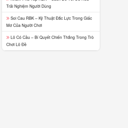
Trải Nghiệm Người Dùng
Soi Cau RBK – Kỹ Thuật Đắc Lực Trong Giấc
Mơ Của Người Chơi
Lô Có Cầu – Bí Quyết Chiến Thắng Trong Trò
Chơi Lô Đề