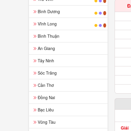
Đ
Bình Dương
Vĩnh Long
Bình Thuận
An Giang
Tây Ninh
Sóc Trăng
Cần Thơ
Đồng Nai
Bạc Liêu
Vũng Tàu
Giải