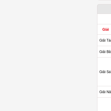
Giải
Giải T
Giải Bả
Giải Sá
Giải N