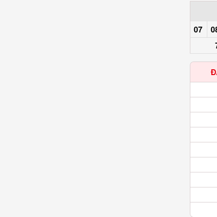
07
0
Đ