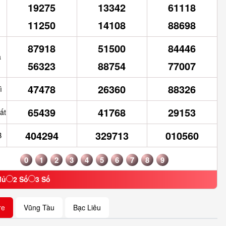
19275
13342
61118
11250
14108
88698
87918
51500
84446
a
56323
88754
77007
47478
26360
88326
ì
65439
41768
29153
ất
404294
329713
010560
B
0
1
2
3
4
5
6
7
8
9
đủ
2 Số
3 Số
re
Vũng Tàu
Bạc Liêu