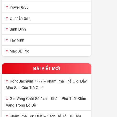
Power 6/55
DT thần tài 4
Bình Định
Tây Ninh
Max 3D Pro
BÀI VIẾT MỚI
RồngBạchKim 7777 – Khám Phá Thế Giới Đầy
Màu Sắc Của Trò Chơi
Giờ Vàng Chốt Số 24h – Khám Phá Thời Điểm
Vàng Trong Lô Đề
Khám Phá Top RBK – Cách Để Tối Ưu Hóa