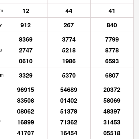
12
44
41
ám
912
267
840
y
8369
3774
7799
2747
5218
8778
u
0610
1986
6593
3329
5370
6807
ăm
96915
54689
20372
83508
01402
58069
08062
51378
48397
16899
71362
31453
ư
41707
16454
05518