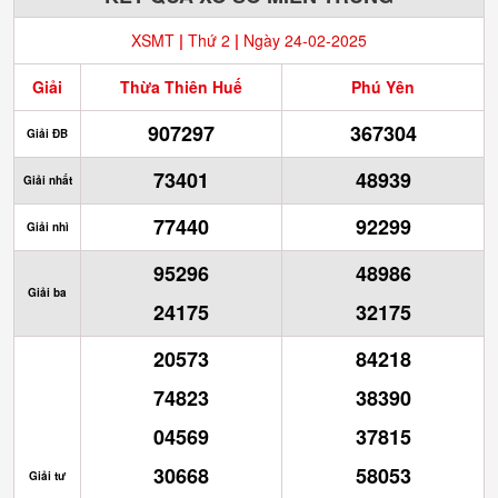
XSMT
|
Thứ 2
|
Ngày 24-02-2025
Giải
Thừa Thiên Huế
Phú Yên
907297
367304
Giải ĐB
73401
48939
Giải nhất
77440
92299
Giải nhì
95296
48986
Giải ba
24175
32175
20573
84218
74823
38390
04569
37815
30668
58053
Giải tư