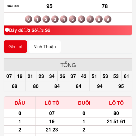
95
78
Giải tám
0
1
2
3
4
5
6
7
8
9
Đầy đủ
2 Số
3 Số
Gia Lai
Ninh Thuận
TỔNG
07
19
21
23
34
36
37
43
51
53
53
61
68
80
84
84
94
95
ĐẦU
LÔ TÔ
ĐUÔI
LÔ TÔ
0
07
0
80
1
19
1
21 51 61
2
21 23
2