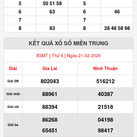
5
50 51 58
5
6
63
6
46
7
7
8
83
8
28 48 58 98
KẾT QUẢ XỔ SỐ MIỀN TRUNG
XSMT
|
Thứ 6
|
Ngày 21-02-2025
Giải
Gia Lai
Ninh Thuận
802043
516212
Giải ĐB
88961
40387
Giải nhất
88394
21518
Giải nhì
86268
04198
Giải ba
65451
98417