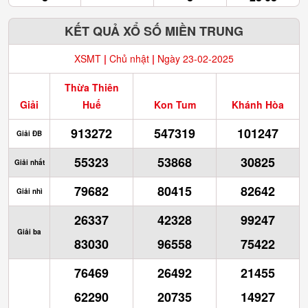
KẾT QUẢ XỔ SỐ MIỀN TRUNG
XSMT
|
Chủ nhật
|
Ngày 23-02-2025
Thừa Thiên
Giải
Huế
Kon Tum
Khánh Hòa
913272
547319
101247
Giải ĐB
55323
53868
30825
Giải nhất
79682
80415
82642
Giải nhì
26337
42328
99247
Giải ba
83030
96558
75422
76469
26492
21455
62290
20735
14927