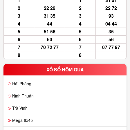
1
1
31 51
2
22 29
2
22 72
3
31 35
3
93
4
44
4
04 44
5
51 56
5
35
6
60
6
56
7
70 72 77
7
07 77 97
8
8
XỔ SỐ HÔM QUA
Hải Phòng
Ninh Thuận
Trà Vinh
Mega 6x45