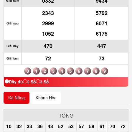
0332
9434
Giải năm
2343
5792
2999
6071
Giải sáu
1052
6175
470
447
Giải bảy
72
73
Giải tám
0
1
2
3
4
5
6
7
8
9
Đầy đủ
2 Số
3 Số
Đà Nẵng
Khánh Hòa
TỔNG
10
32
33
36
43
52
53
57
59
61
70
72