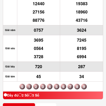
12440
19383
27156
18960
88776
43716
0757
3624
Giải năm
3695
7245
0564
8195
Giải sáu
3728
6994
720
287
Giải bảy
45
34
Giải tám
0
1
2
3
4
5
6
7
8
9
Đầy đủ
2 Số
3 Số