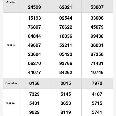
Giải ba
24599
62821
53807
15193
02544
33008
76807
70622
45079
04844
10036
99438
49697
52211
36031
Giải tư
23604
05490
87350
06270
93766
71431
44077
84262
10746
0156
2015
7970
Giải năm
7329
5145
4187
5431
0653
5715
Giải sáu
9929
8119
5741