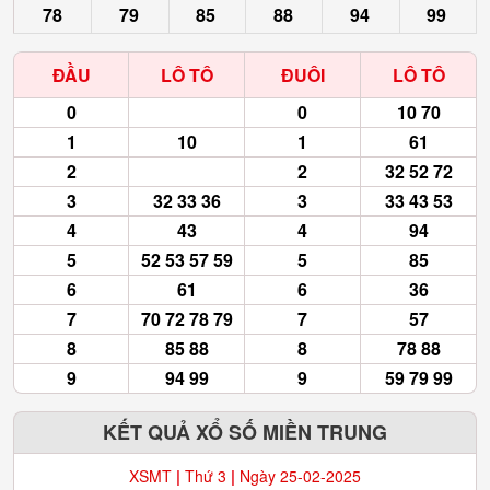
78
79
85
88
94
99
ĐẦU
LÔ TÔ
ĐUÔI
LÔ TÔ
0
0
10 70
1
10
1
61
2
2
32 52 72
3
32 33 36
3
33 43 53
4
43
4
94
5
52 53 57 59
5
85
6
61
6
36
7
70 72 78 79
7
57
8
85 88
8
78 88
9
94 99
9
59 79 99
KẾT QUẢ XỔ SỐ MIỀN TRUNG
XSMT
|
Thứ 3
|
Ngày 25-02-2025