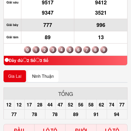
9517
9412
Giải sáu
9347
3521
777
996
Giải bảy
89
13
Giải tám
0
1
2
3
4
5
6
7
8
9
Đầy đủ
2 Số
3 Số
Gia Lai
Ninh Thuận
TỔNG
12
12
17
28
44
47
52
56
58
62
74
77
77
78
78
89
91
94
ĐẦU
LÔ TÔ
ĐUÔI
LÔ TÔ