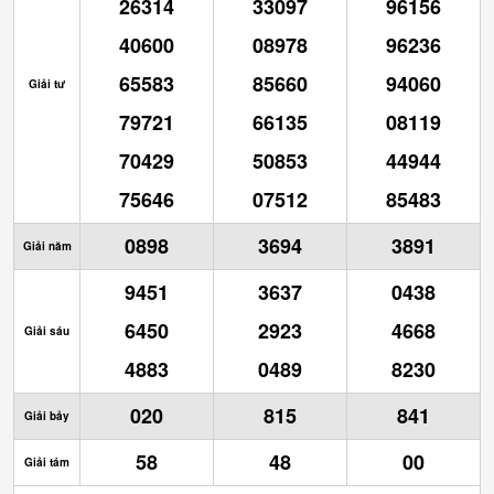
26314
33097
96156
40600
08978
96236
65583
85660
94060
Giải tư
79721
66135
08119
70429
50853
44944
75646
07512
85483
0898
3694
3891
Giải năm
9451
3637
0438
6450
2923
4668
Giải sáu
4883
0489
8230
020
815
841
Giải bảy
58
48
00
Giải tám