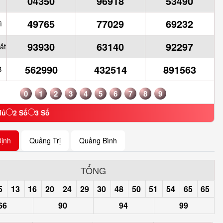
04350
96918
53490
49765
77029
69232
ì
93930
63140
92297
ất
562990
432514
891563
B
0
1
2
3
4
5
6
7
8
9
đủ
2 Số
3 Số
Định
Quảng Trị
Quảng Bình
TỔNG
5
13
16
20
24
29
30
48
50
51
54
65
65
66
90
94
99