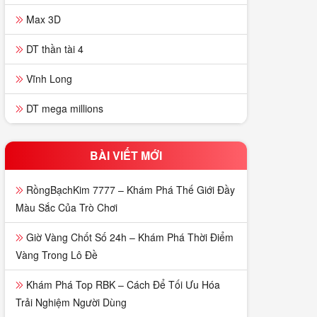
Max 3D
DT thần tài 4
Vĩnh Long
DT mega millions
BÀI VIẾT MỚI
RồngBạchKim 7777 – Khám Phá Thế Giới Đầy
Màu Sắc Của Trò Chơi
Giờ Vàng Chốt Số 24h – Khám Phá Thời Điểm
Vàng Trong Lô Đề
Khám Phá Top RBK – Cách Để Tối Ưu Hóa
Trải Nghiệm Người Dùng