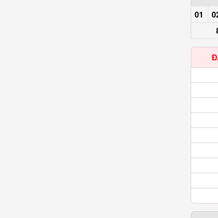
01
0
Đ