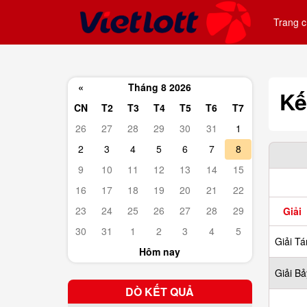
Trang 
«
Tháng 8 2026
Kế
CN
T2
T3
T4
T5
T6
T7
26
27
28
29
30
31
1
2
3
4
5
6
7
8
9
10
11
12
13
14
15
16
17
18
19
20
21
22
23
24
25
26
27
28
29
Giải
30
31
1
2
3
4
5
Giải T
Hôm nay
Giải Bả
DÒ KẾT QUẢ