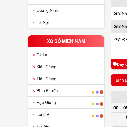
Quảng Ninh
Giải Nh
Hà Nội
Giải Nh
Giải Đ
XỔ SỐ MIỀN NAM
Đà Lạt
Đầy 
Kiên Giang
Tiền Giang
Bình 
Bình Phước
Hậu Giang
00
0
Long An
Trà Vinh