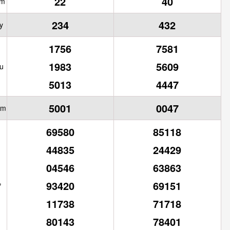
22
40
ám
234
432
y
1756
7581
1983
5609
u
5013
4447
5001
0047
ăm
69580
85118
44835
24429
04546
63863
93420
69151
ư
11738
71718
80143
78401