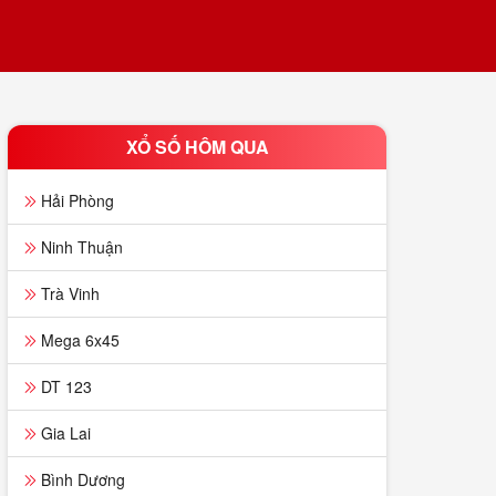
XỔ SỐ HÔM QUA
Hải Phòng
Ninh Thuận
Trà Vinh
Mega 6x45
DT 123
Gia Lai
Bình Dương