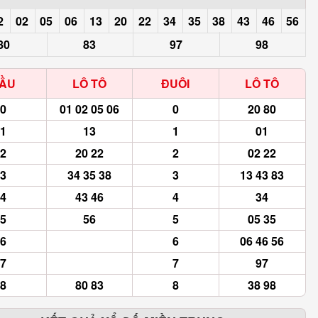
2
02
05
06
13
20
22
34
35
38
43
46
56
80
83
97
98
ẦU
LÔ TÔ
ĐUÔI
LÔ TÔ
0
01 02 05 06
0
20 80
1
13
1
01
2
20 22
2
02 22
3
34 35 38
3
13 43 83
4
43 46
4
34
5
56
5
05 35
6
6
06 46 56
7
7
97
8
80 83
8
38 98