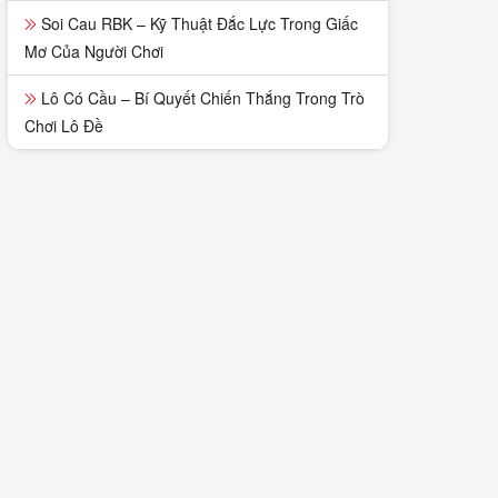
Soi Cau RBK – Kỹ Thuật Đắc Lực Trong Giấc
Mơ Của Người Chơi
Lô Có Cầu – Bí Quyết Chiến Thắng Trong Trò
Chơi Lô Đề