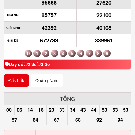
95668
27620
85757
22100
Giải Nhì
42392
40108
Giải Nhất
672733
339961
Giải ĐB
0
1
2
3
4
5
6
7
8
9
Đầy đủ
2 Số
3 Số
Đắk Lắk
Quảng Nam
TỔNG
00
06
14
18
20
33
34
43
44
50
53
53
57
64
67
68
92
94