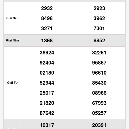
2932
2923
8498
3962
Giải Sáu
3271
7301
1368
8852
Giải Năm
36924
32261
92404
95867
02180
96610
52944
85430
Giải Tư
25017
08966
21820
67993
87642
05257
10317
20391