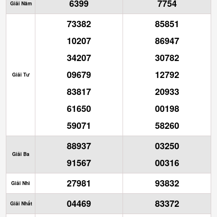
6399
7754
Giải Năm
73382
85851
10207
86947
34207
30782
09679
12792
Giải Tư
83817
20933
61650
00198
59071
58260
88937
03250
Giải Ba
91567
00316
27981
93832
Giải Nhì
04469
83372
Giải Nhất