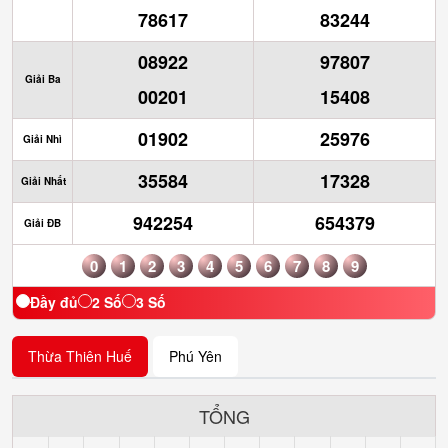
78617
83244
08922
97807
Giải Ba
00201
15408
01902
25976
Giải Nhì
35584
17328
Giải Nhất
942254
654379
Giải ĐB
0
1
2
3
4
5
6
7
8
9
Đầy đủ
2 Số
3 Số
Thừa Thiên Huế
Phú Yên
TỔNG