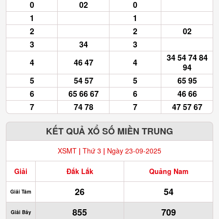
0
02
0
1
1
2
2
02
3
34
3
34 54 74 84
4
46 47
4
94
5
54 57
5
65 95
6
65 66 67
6
46 66
7
74 78
7
47 57 67
KẾT QUẢ XỔ SỐ MIỀN TRUNG
XSMT
|
Thứ 3
|
Ngày 23-09-2025
Giải
Đắk Lắk
Quảng Nam
26
54
Giải Tám
855
709
Giải Bảy