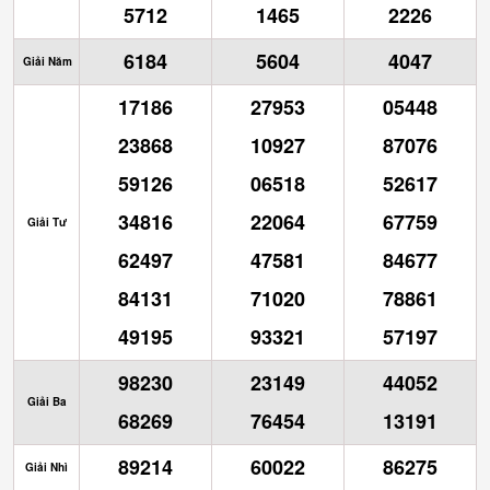
5712
1465
2226
6184
5604
4047
Giải Năm
17186
27953
05448
23868
10927
87076
59126
06518
52617
34816
22064
67759
Giải Tư
62497
47581
84677
84131
71020
78861
49195
93321
57197
98230
23149
44052
Giải Ba
68269
76454
13191
89214
60022
86275
Giải Nhì