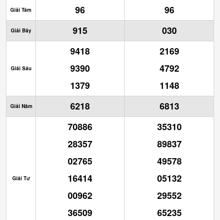
96
96
Giải Tám
915
030
Giải Bảy
9418
2169
9390
4792
Giải Sáu
1379
1148
6218
6813
Giải Năm
70886
35310
28357
89837
02765
49578
16414
05132
Giải Tư
00962
29552
36509
65235