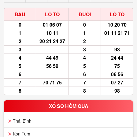
ĐẦU
LÔ TÔ
ĐUÔI
LÔ TÔ
0
01 06 07
0
10 20 70
1
10 11
1
01 11 21 71
2
20 21 24 27
2
3
3
93
4
44 49
4
24 44
5
56 59
5
75
6
6
06 56
7
70 71 75
7
07 27
8
8
98
XỔ SỐ HÔM QUA
Thái Bình
Kon Tum