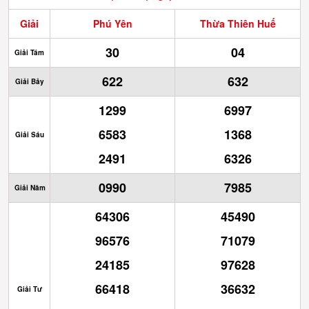
Giải
Phú Yên
Thừa Thiên Huế
30
04
Giải Tám
622
632
Giải Bảy
1299
6997
6583
1368
Giải Sáu
2491
6326
0990
7985
Giải Năm
64306
45490
96576
71079
24185
97628
66418
36632
Giải Tư