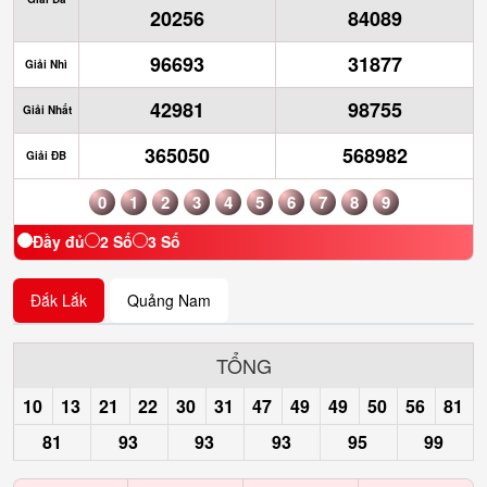
20256
84089
96693
31877
Giải Nhì
42981
98755
Giải Nhất
365050
568982
Giải ĐB
0
1
2
3
4
5
6
7
8
9
Đầy đủ
2 Số
3 Số
Đắk Lắk
Quảng Nam
TỔNG
10
13
21
22
30
31
47
49
49
50
56
81
81
93
93
93
95
99