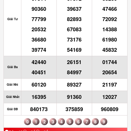
90360
39637
47466
77799
82893
72092
Giải Tư
20532
67083
14388
36680
73176
61980
39774
54169
45832
42440
26151
01744
Giải Ba
40451
84997
20654
60120
89327
21197
Giải Nhì
16395
91360
12027
Giải Nhất
840173
375859
960809
Giải ĐB
0
1
2
3
4
5
6
7
8
9