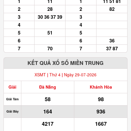
1
11
1
11 51 81
2
28
2
82
3
30 36 37 39
3
4
4
5
51
5
6
6
36
7
70
7
37 87
KẾT QUẢ XỔ SỐ MIỀN TRUNG
XSMT
|
Thứ 4
|
Ngày 29-07-2026
Giải
Đà Nẵng
Khánh Hòa
58
98
Giải Tám
164
936
Giải Bảy
4217
1667