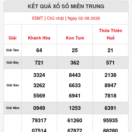
KẾT QUẢ XỔ SỐ MIỀN TRUNG
XSMT
|
Chủ nhật
|
Ngày 02-08-2026
Thừa Thiên
Giải
Khánh Hòa
Kon Tum
Huế
64
25
21
Giải Tám
721
362
571
Giải Bảy
3324
8443
2138
3262
6633
8947
Giải Sáu
5569
6941
7818
0949
1253
6391
Giải Năm
79317
61260
95935
07514
67872
88280