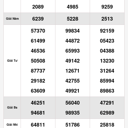
2089
4985
9259
6239
5228
2513
Giải Năm
57370
99834
92159
61499
44872
05423
46536
65993
04388
50508
49142
13230
Giải Tư
87737
12671
31264
29182
42755
85994
63609
49921
89863
46251
56040
47291
Giải Ba
94681
98935
62989
64811
51786
25818
Giải Nhì