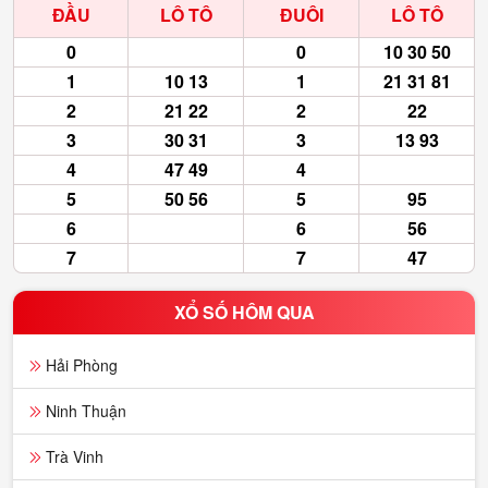
ĐẦU
LÔ TÔ
ĐUÔI
LÔ TÔ
0
0
10 30 50
1
10 13
1
21 31 81
2
21 22
2
22
3
30 31
3
13 93
4
47 49
4
5
50 56
5
95
6
6
56
7
7
47
XỔ SỐ HÔM QUA
Hải Phòng
Ninh Thuận
Trà Vinh