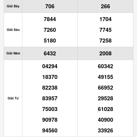
706
266
Giải Bảy
7844
1704
7260
7745
Giải Sáu
5180
7258
6432
2008
Giải Năm
04294
60342
18370
49155
82238
66952
83957
29528
Giải Tư
75003
61028
90978
40900
94560
33926