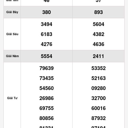
46
57
Giải Tám
380
893
Giải Bảy
3494
5604
6183
4382
Giải Sáu
4276
4636
5554
2411
Giải Năm
79639
53352
73435
52163
54560
09280
26986
32700
Giải Tư
69755
60016
80856
87932