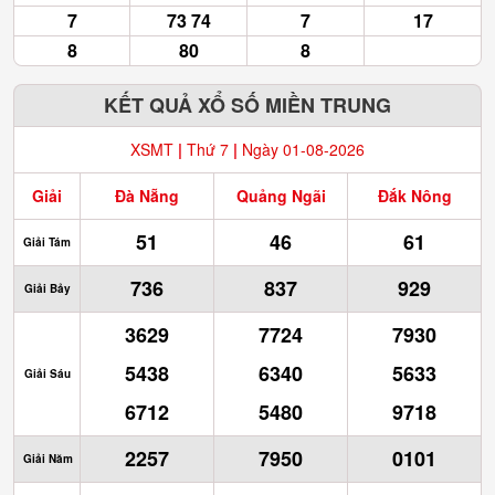
7
73 74
7
17
8
80
8
KẾT QUẢ XỔ SỐ MIỀN TRUNG
XSMT
|
Thứ 7
|
Ngày 01-08-2026
Giải
Đà Nẵng
Quảng Ngãi
Đắk Nông
51
46
61
Giải Tám
736
837
929
Giải Bảy
3629
7724
7930
5438
6340
5633
Giải Sáu
6712
5480
9718
2257
7950
0101
Giải Năm