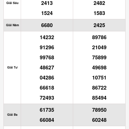
2413
2482
Giải Sáu
1524
1583
6680
2425
Giải Năm
14232
89786
91296
21049
99768
75899
48627
49698
Giải Tư
04286
10751
66618
86722
72493
85494
61735
78950
Giải Ba
66084
60248