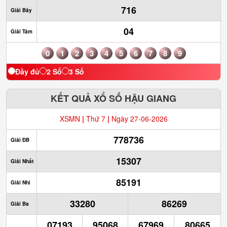
716
Giải Bảy
04
Giải Tám
0
1
2
3
4
5
6
7
8
9
Đầy đủ
2 Số
3 Số
KẾT QUẢ XỔ SỐ HẬU GIANG
XSMN
|
Thứ 7
|
Ngày 27-06-2026
778736
Giải ĐB
15307
Giải Nhất
85191
Giải Nhì
33280
86269
Giải Ba
07193
95068
67969
80665