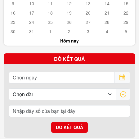
9
10
11
12
13
14
15
16
17
18
19
20
21
22
23
24
25
26
27
28
29
30
31
1
2
3
4
5
Hôm nay
DÒ KẾT QUẢ
DÒ KẾT QUẢ