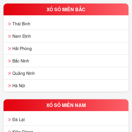
XỔ SỐ MIỀN BẮC
Thái Bình
Nam Định
Hải Phòng
Bắc Ninh
Quảng Ninh
Hà Nội
XỔ SỐ MIỀN NAM
Đà Lạt
Kiên Giang