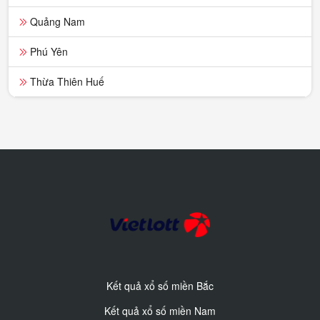
Quảng Nam
Phú Yên
Thừa Thiên Huế
Kết quả xổ số miền Bắc
Kết quả xổ số miền Nam