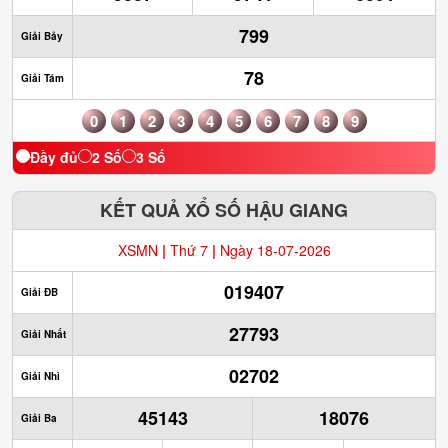
799
Giải Bảy
78
Giải Tám
0
1
2
3
4
5
6
7
8
9
Đầy đủ
2 Số
3 Số
KẾT QUẢ XỔ SỐ HẬU GIANG
XSMN
|
Thứ 7
|
Ngày 18-07-2026
019407
Giải ĐB
27793
Giải Nhất
02702
Giải Nhì
45143
18076
Giải Ba