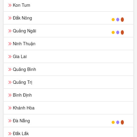
Kon Tum
Đắk Nông
Quảng Ngãi
Ninh Thuận
Gia Lai
Quảng Bình
Quảng Trị
Bình Định
Khánh Hòa
Đà Nẵng
Đắk Lắk