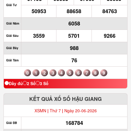
Giải Tư
50953
88658
84763
6058
Giải Năm
3559
5701
9266
Giải Sáu
988
Giải Bảy
76
Giải Tám
0
1
2
3
4
5
6
7
8
9
Đầy đủ
2 Số
3 Số
KẾT QUẢ XỔ SỐ HẬU GIANG
XSMN
|
Thứ 7
|
Ngày 20-06-2026
168784
Giải ĐB