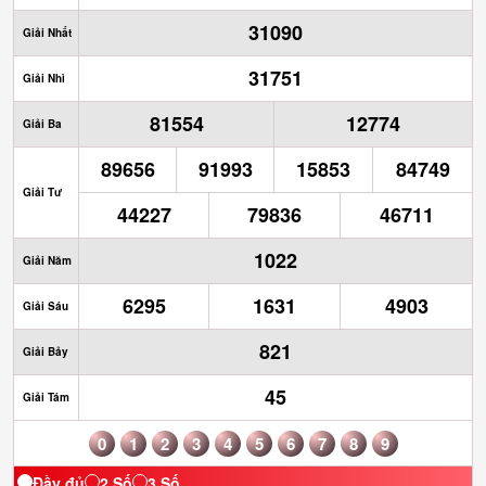
31090
Giải Nhất
31751
Giải Nhì
81554
12774
Giải Ba
89656
91993
15853
84749
Giải Tư
44227
79836
46711
1022
Giải Năm
6295
1631
4903
Giải Sáu
821
Giải Bảy
45
Giải Tám
0
1
2
3
4
5
6
7
8
9
Đầy đủ
2 Số
3 Số