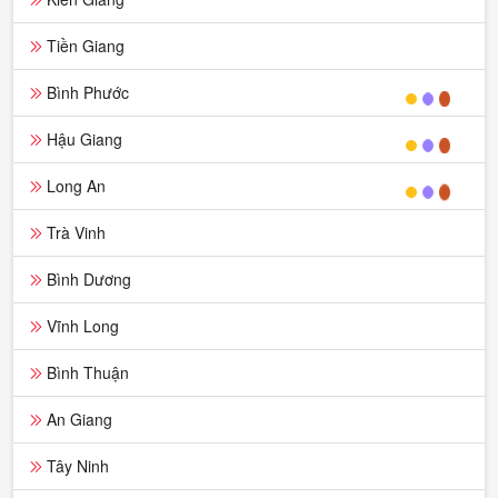
Tiền Giang
Bình Phước
Hậu Giang
Long An
Trà Vinh
Bình Dương
Vĩnh Long
Bình Thuận
An Giang
Tây Ninh