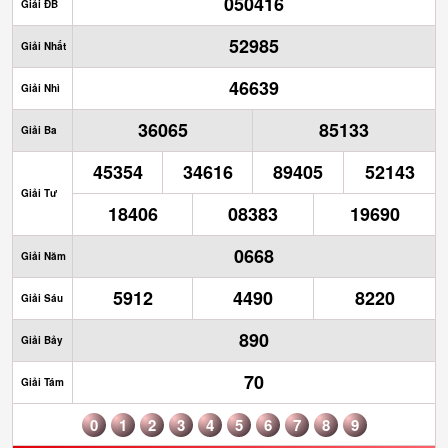
050416
Giải ĐB
52985
Giải Nhất
46639
Giải Nhì
36065
85133
Giải Ba
45354
34616
89405
52143
Giải Tư
18406
08383
19690
0668
Giải Năm
5912
4490
8220
Giải Sáu
890
Giải Bảy
70
Giải Tám
0
1
2
3
4
5
6
7
8
9