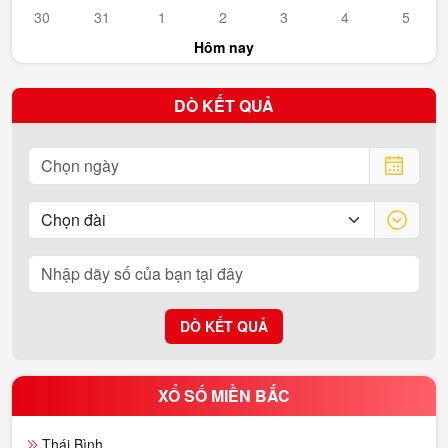
30
31
1
2
3
4
5
Hôm nay
DÒ KẾT QUẢ
DÒ KẾT QUẢ
XỔ SỐ MIỀN BẮC
Thái Bình