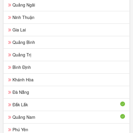
Quảng Ngãi
Ninh Thuận
Gia Lai
Quảng Bình
Quảng Trị
Bình Định
Khánh Hòa
Đà Nẵng
Đắk Lắk
Quảng Nam
Phú Yên