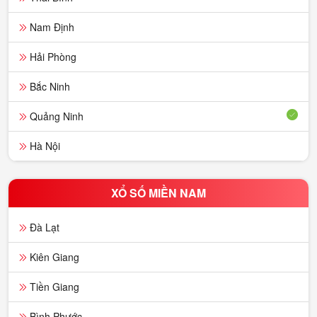
Nam Định
Hải Phòng
Bắc Ninh
Quảng Ninh
Hà Nội
XỔ SỐ MIỀN NAM
Đà Lạt
Kiên Giang
Tiền Giang
Bình Phước