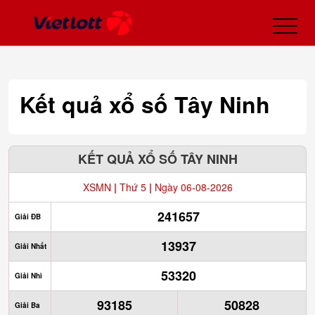
Kết quả xổ số Tây Ninh
KẾT QUẢ XỔ SỐ TÂY NINH
XSMN
|
Thứ 5
|
Ngày 06-08-2026
241657
Giải ĐB
13937
Giải Nhất
53320
Giải Nhì
93185
50828
Giải Ba