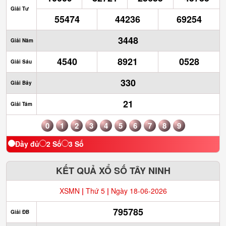
Giải Tư
55474
44236
69254
3448
Giải Năm
4540
8921
0528
Giải Sáu
330
Giải Bảy
21
Giải Tám
0
1
2
3
4
5
6
7
8
9
Đầy đủ
2 Số
3 Số
KẾT QUẢ XỔ SỐ TÂY NINH
XSMN
|
Thứ 5
|
Ngày 18-06-2026
795785
Giải ĐB