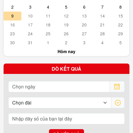
2
3
4
5
6
7
8
9
10
11
12
13
14
15
16
17
18
19
20
21
22
23
24
25
26
27
28
29
30
31
1
2
3
4
5
Hôm nay
DÒ KẾT QUẢ