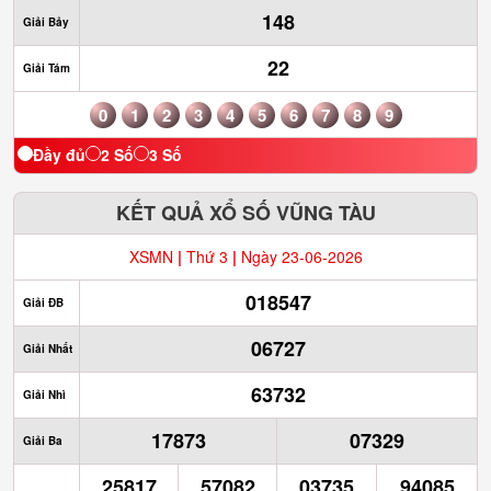
148
Giải Bảy
22
Giải Tám
0
1
2
3
4
5
6
7
8
9
Đầy đủ
2 Số
3 Số
KẾT QUẢ XỔ SỐ VŨNG TÀU
XSMN
|
Thứ 3
|
Ngày 23-06-2026
018547
Giải ĐB
06727
Giải Nhất
63732
Giải Nhì
17873
07329
Giải Ba
25817
57082
03735
94085