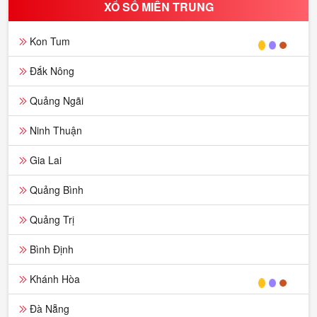
XỔ SỐ MIỀN TRUNG
Kon Tum
Đắk Nông
Quảng Ngãi
Ninh Thuận
Gia Lai
Quảng Bình
Quảng Trị
Bình Định
Khánh Hòa
Đà Nẵng