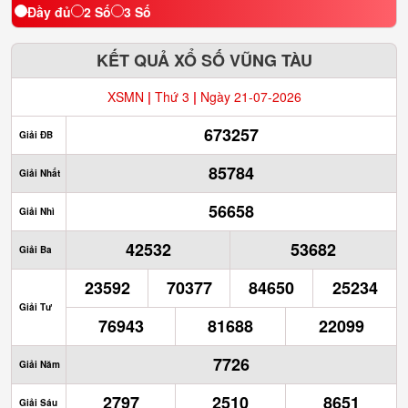
Đầy đủ
2 Số
3 Số
KẾT QUẢ XỔ SỐ VŨNG TÀU
XSMN
|
Thứ 3
|
Ngày 21-07-2026
673257
Giải ĐB
85784
Giải Nhất
56658
Giải Nhì
42532
53682
Giải Ba
23592
70377
84650
25234
Giải Tư
76943
81688
22099
7726
Giải Năm
2797
2510
8651
Giải Sáu