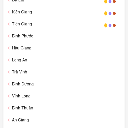
Kiên Giang
Tiền Giang
Bình Phước
Hậu Giang
Long An
Trà Vinh
Bình Dương
Vĩnh Long
Bình Thuận
An Giang