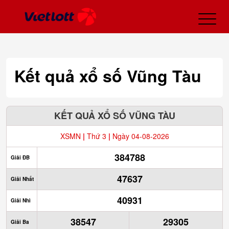
Kết quả xổ số Vũng Tàu
KẾT QUẢ XỔ SỐ VŨNG TÀU
XSMN
|
Thứ 3
|
Ngày 04-08-2026
384788
Giải ĐB
47637
Giải Nhất
40931
Giải Nhì
38547
29305
Giải Ba