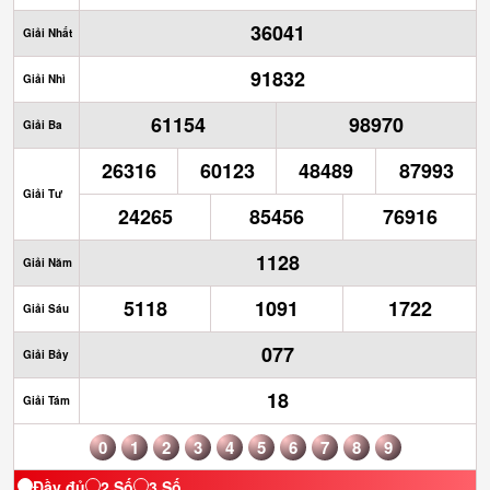
36041
Giải Nhất
91832
Giải Nhì
61154
98970
Giải Ba
26316
60123
48489
87993
Giải Tư
24265
85456
76916
1128
Giải Năm
5118
1091
1722
Giải Sáu
077
Giải Bảy
18
Giải Tám
0
1
2
3
4
5
6
7
8
9
Đầy đủ
2 Số
3 Số