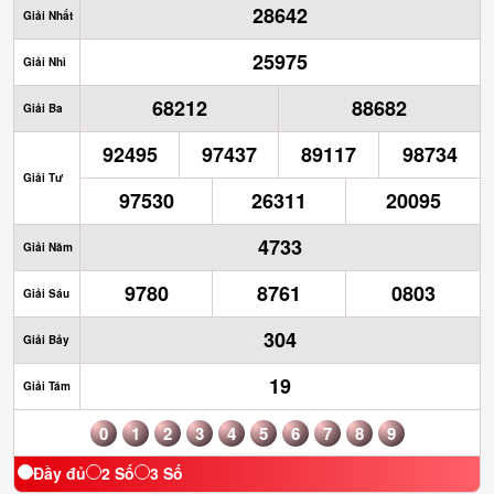
28642
Giải Nhất
25975
Giải Nhì
68212
88682
Giải Ba
92495
97437
89117
98734
Giải Tư
97530
26311
20095
4733
Giải Năm
9780
8761
0803
Giải Sáu
304
Giải Bảy
19
Giải Tám
0
1
2
3
4
5
6
7
8
9
Đầy đủ
2 Số
3 Số