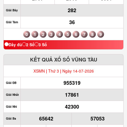
282
Giải Bảy
36
Giải Tám
0
1
2
3
4
5
6
7
8
9
Đầy đủ
2 Số
3 Số
KẾT QUẢ XỔ SỐ VŨNG TÀU
XSMN
|
Thứ 3
|
Ngày 14-07-2026
955319
Giải ĐB
17861
Giải Nhất
42300
Giải Nhì
65642
57053
Giải Ba