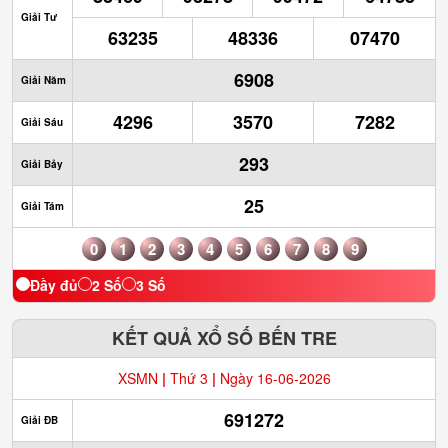
Giải Tư
63235
48336
07470
6908
Giải Năm
4296
3570
7282
Giải Sáu
293
Giải Bảy
25
Giải Tám
0
1
2
3
4
5
6
7
8
9
Đầy đủ
2 Số
3 Số
KẾT QUẢ XỔ SỐ BẾN TRE
XSMN
|
Thứ 3
|
Ngày 16-06-2026
691272
Giải ĐB