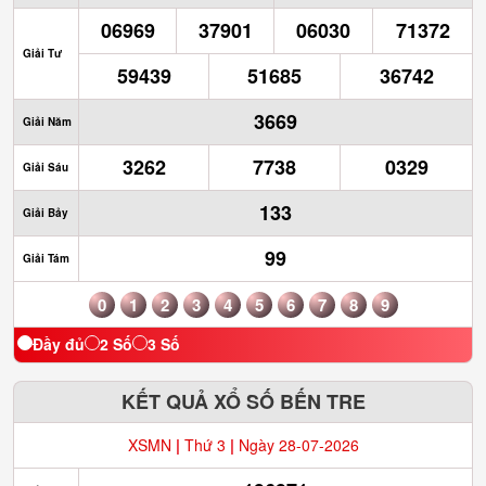
06969
37901
06030
71372
Giải Tư
59439
51685
36742
3669
Giải Năm
3262
7738
0329
Giải Sáu
133
Giải Bảy
99
Giải Tám
0
1
2
3
4
5
6
7
8
9
Đầy đủ
2 Số
3 Số
KẾT QUẢ XỔ SỐ BẾN TRE
XSMN
|
Thứ 3
|
Ngày 28-07-2026