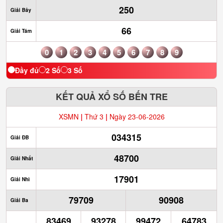
250
Giải Bảy
66
Giải Tám
0
1
2
3
4
5
6
7
8
9
Đầy đủ
2 Số
3 Số
KẾT QUẢ XỔ SỐ BẾN TRE
XSMN
|
Thứ 3
|
Ngày 23-06-2026
034315
Giải ĐB
48700
Giải Nhất
17901
Giải Nhì
79709
90908
Giải Ba
83469
93278
99472
64783