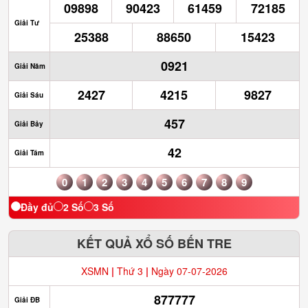
09898
90423
61459
72185
Giải Tư
25388
88650
15423
0921
Giải Năm
2427
4215
9827
Giải Sáu
457
Giải Bảy
42
Giải Tám
0
1
2
3
4
5
6
7
8
9
Đầy đủ
2 Số
3 Số
KẾT QUẢ XỔ SỐ BẾN TRE
XSMN
|
Thứ 3
|
Ngày 07-07-2026
877777
Giải ĐB