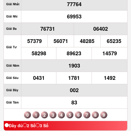
77764
Giải Nhất
69953
Giải Nhì
76731
06402
Giải Ba
57379
56071
48285
65235
Giải Tư
58298
89623
14579
1903
Giải Năm
0431
1781
1492
Giải Sáu
002
Giải Bảy
83
Giải Tám
0
1
2
3
4
5
6
7
8
9
Đầy đủ
2 Số
3 Số