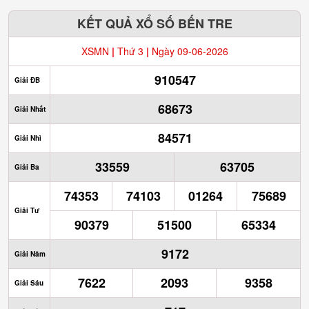
KẾT QUẢ XỔ SỐ BẾN TRE
XSMN
|
Thứ 3
|
Ngày 09-06-2026
910547
Giải ĐB
68673
Giải Nhất
84571
Giải Nhì
33559
63705
Giải Ba
74353
74103
01264
75689
Giải Tư
90379
51500
65334
9172
Giải Năm
7622
2093
9358
Giải Sáu