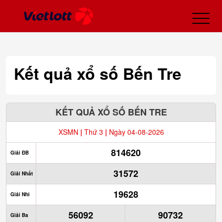
Kết quả xổ số Bến Tre
KẾT QUẢ XỔ SỐ BẾN TRE
XSMN
|
Thứ 3
|
Ngày 04-08-2026
814620
Giải ĐB
31572
Giải Nhất
19628
Giải Nhì
56092
90732
Giải Ba