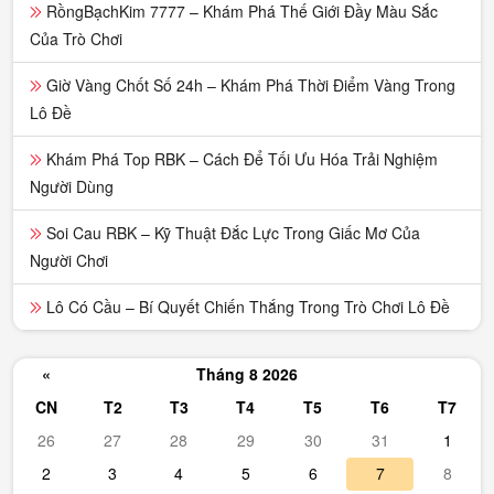
RồngBạchKim 7777 – Khám Phá Thế Giới Đầy Màu Sắc
Của Trò Chơi
Giờ Vàng Chốt Số 24h – Khám Phá Thời Điểm Vàng Trong
Lô Đề
Khám Phá Top RBK – Cách Để Tối Ưu Hóa Trải Nghiệm
Người Dùng
Soi Cau RBK – Kỹ Thuật Đắc Lực Trong Giấc Mơ Của
Người Chơi
Lô Có Cầu – Bí Quyết Chiến Thắng Trong Trò Chơi Lô Đề
«
Tháng 8 2026
CN
T2
T3
T4
T5
T6
T7
26
27
28
29
30
31
1
2
3
4
5
6
7
8