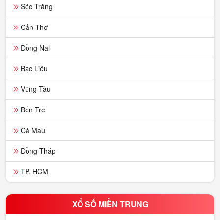
Sóc Trăng
Cần Thơ
Đồng Nai
Bạc Liêu
Vũng Tàu
Bến Tre
Cà Mau
Đồng Tháp
TP. HCM
XỔ SỐ MIỀN TRUNG