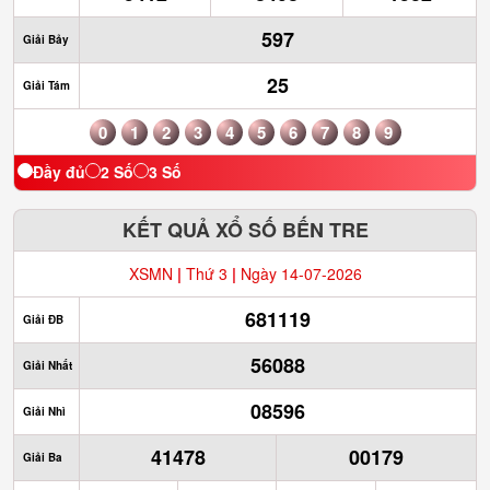
597
Giải Bảy
25
Giải Tám
0
1
2
3
4
5
6
7
8
9
Đầy đủ
2 Số
3 Số
KẾT QUẢ XỔ SỐ BẾN TRE
XSMN
|
Thứ 3
|
Ngày 14-07-2026
681119
Giải ĐB
56088
Giải Nhất
08596
Giải Nhì
41478
00179
Giải Ba