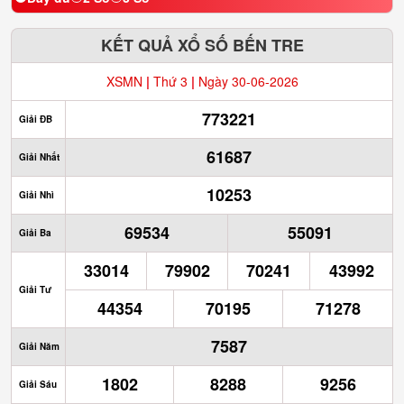
KẾT QUẢ XỔ SỐ BẾN TRE
XSMN
|
Thứ 3
|
Ngày 30-06-2026
773221
Giải ĐB
61687
Giải Nhất
10253
Giải Nhì
69534
55091
Giải Ba
33014
79902
70241
43992
Giải Tư
44354
70195
71278
7587
Giải Năm
1802
8288
9256
Giải Sáu