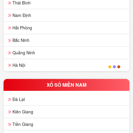
Thái Bình
Nam Định
Hải Phòng
Bắc Ninh
Quảng Ninh
Hà Nội
XỔ SỐ MIỀN NAM
Đà Lạt
Kiên Giang
Tiền Giang