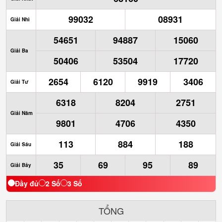
99032
08931
Giải Nhì
54651
94887
15060
Giải Ba
50406
53504
17720
2654
6120
9919
3406
Giải Tư
6318
8204
2751
Giải Năm
9801
4706
4350
113
884
188
Giải Sáu
35
69
95
89
Giải Bảy
Đầy đủ
2 Số
3 Số
TỔNG