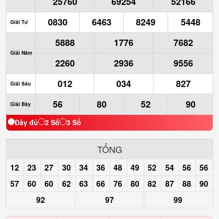
25760
69254
52166
0830
6463
8249
5448
Giải Tư
5888
1776
7682
Giải Năm
2260
2936
9556
012
034
827
Giải Sáu
56
80
52
90
Giải Bảy
Đầy đủ
2 Số
3 Số
TỔNG
12
23
27
30
34
36
48
49
52
54
56
56
57
60
60
62
63
66
76
80
82
87
88
90
92
97
99