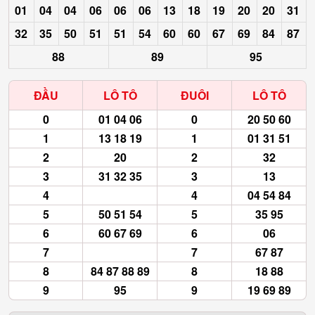
01
04
04
06
06
06
13
18
19
20
20
31
32
35
50
51
51
54
60
60
67
69
84
87
88
89
95
ĐẦU
LÔ TÔ
ĐUÔI
LÔ TÔ
0
01 04 06
0
20 50 60
1
13 18 19
1
01 31 51
2
20
2
32
3
31 32 35
3
13
4
4
04 54 84
5
50 51 54
5
35 95
6
60 67 69
6
06
7
7
67 87
8
84 87 88 89
8
18 88
9
95
9
19 69 89