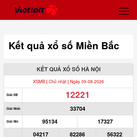
Kết quả xổ số Miền Bắc
KẾT QUẢ XỔ SỐ HÀ NỘI
XSMB
|
Chủ nhật
|
Ngày 09-08-2026
12221
Giải ĐB
33704
Giải Nhất
95134
17327
Giải Nhì
04217
82286
56322