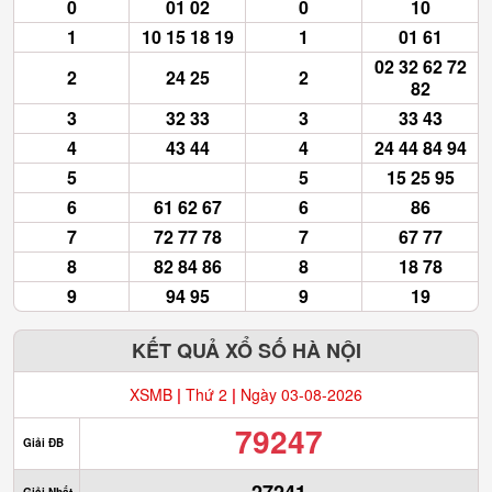
0
01 02
0
10
1
10 15 18 19
1
01 61
02 32 62 72
2
24 25
2
82
3
32 33
3
33 43
4
43 44
4
24 44 84 94
5
5
15 25 95
6
61 62 67
6
86
7
72 77 78
7
67 77
8
82 84 86
8
18 78
9
94 95
9
19
KẾT QUẢ XỔ SỐ HÀ NỘI
XSMB
|
Thứ 2
|
Ngày 03-08-2026
79247
Giải ĐB