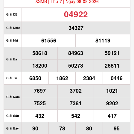
XSMB
|
Thứ 7
|
Ngày 08-08-2026
04922
Giải ĐB
34327
Giải Nhất
61556
81119
Giải Nhì
58618
84963
59121
Giải Ba
18200
50273
26811
6850
1862
2384
0446
Giải Tư
7697
3702
1021
Giải Năm
7525
7381
9202
432
542
417
Giải Sáu
90
78
80
95
Giải Bảy