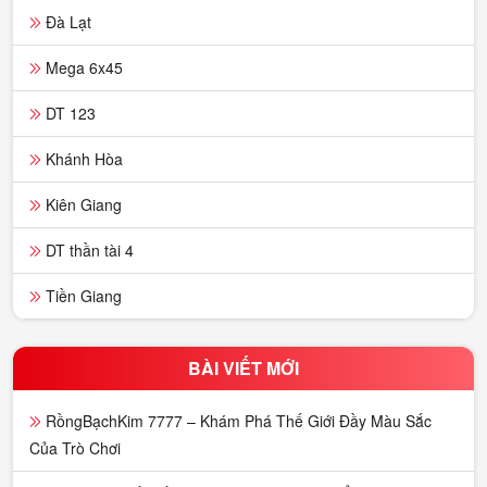
Đà Lạt
Mega 6x45
DT 123
Khánh Hòa
Kiên Giang
DT thần tài 4
Tiền Giang
BÀI VIẾT MỚI
RồngBạchKim 7777 – Khám Phá Thế Giới Đầy Màu Sắc
Của Trò Chơi