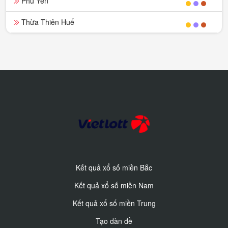
Phú Yên
Thừa Thiên Huế
Kết quả xổ số miền Bắc
Kết quả xổ số miền Nam
Kết quả xổ số miền Trung
Tạo dàn đề