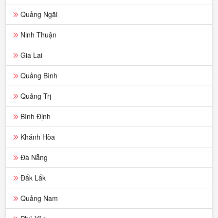
Quảng Ngãi
Ninh Thuận
Gia Lai
Quảng Bình
Quảng Trị
Bình Định
Khánh Hòa
Đà Nẵng
Đắk Lắk
Quảng Nam