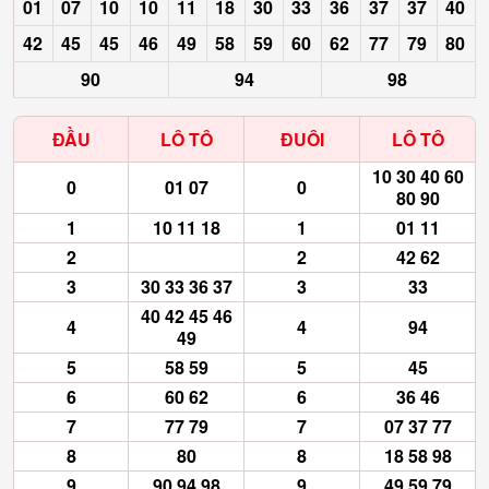
01
07
10
10
11
18
30
33
36
37
37
40
42
45
45
46
49
58
59
60
62
77
79
80
90
94
98
ĐẦU
LÔ TÔ
ĐUÔI
LÔ TÔ
10 30 40 60
0
01 07
0
80 90
1
10 11 18
1
01 11
2
2
42 62
3
30 33 36 37
3
33
40 42 45 46
4
4
94
49
5
58 59
5
45
6
60 62
6
36 46
7
77 79
7
07 37 77
8
80
8
18 58 98
9
90 94 98
9
49 59 79