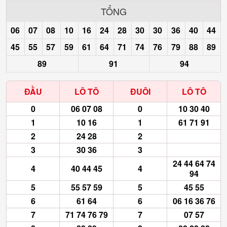
TỔNG
06
07
08
10
16
24
28
30
30
36
40
44
45
55
57
59
61
64
71
74
76
79
88
89
89
91
94
ĐẦU
LÔ TÔ
ĐUÔI
LÔ TÔ
0
06 07 08
0
10 30 40
1
10 16
1
61 71 91
2
24 28
2
3
30 36
3
24 44 64 74
4
40 44 45
4
94
5
55 57 59
5
45 55
6
61 64
6
06 16 36 76
7
71 74 76 79
7
07 57