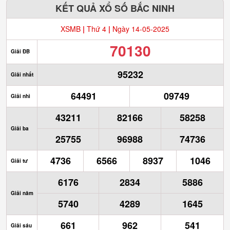
KẾT QUẢ XỔ SỐ BẮC NINH
XSMB
|
Thứ 4
|
Ngày 14-05-2025
70130
Giải ĐB
95232
Giải nhất
64491
09749
Giải nhì
43211
82166
58258
Giải ba
25755
96988
74736
4736
6566
8937
1046
Giải tư
6176
2834
5886
Giải năm
5740
4289
1645
661
962
541
Giải sáu