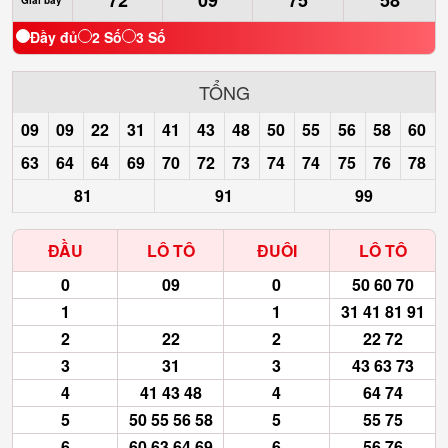
72
09
75
58
Giải bảy
Đầy đủ
2 Số
3 Số
TỔNG
09
09
22
31
41
43
48
50
55
56
58
60
63
64
64
69
70
72
73
74
74
75
76
78
81
91
99
ĐẦU
LÔ TÔ
ĐUÔI
LÔ TÔ
0
09
0
50 60 70
1
1
31 41 81 91
2
22
2
22 72
3
31
3
43 63 73
4
41 43 48
4
64 74
5
50 55 56 58
5
55 75
6
60 63 64 69
6
56 76