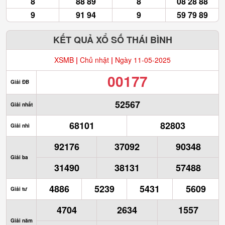
8
88 89
8
08 28 88
9
91 94
9
59 79 89
KẾT QUẢ XỔ SỐ THÁI BÌNH
XSMB
|
Chủ nhật
|
Ngày 11-05-2025
00177
Giải ĐB
52567
Giải nhất
68101
82803
Giải nhì
92176
37092
90348
Giải ba
31490
38131
57488
4886
5239
5431
5609
Giải tư
4704
2634
1557
Giải năm