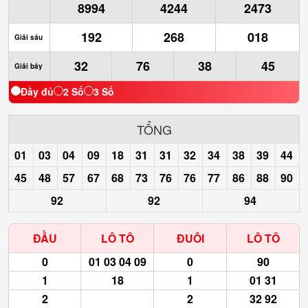
8994
4244
2473
192
268
018
Giải sáu
32
76
38
45
Giải bảy
Đầy đủ
2 Số
3 Số
TỔNG
01
03
04
09
18
31
31
32
34
38
39
44
45
48
57
67
68
73
76
76
77
86
88
90
92
92
94
ĐẦU
LÔ TÔ
ĐUÔI
LÔ TÔ
0
01 03 04 09
0
90
1
18
1
01 31
2
2
32 92