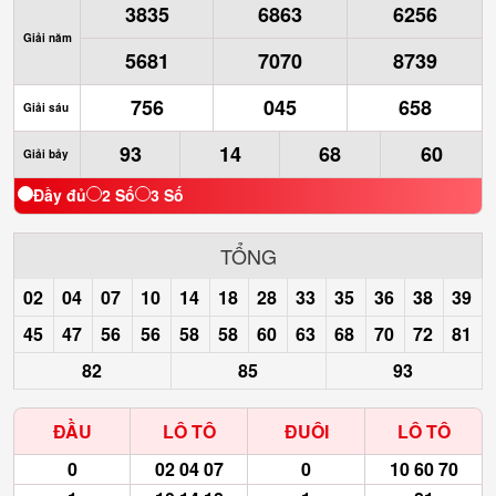
3835
6863
6256
Giải năm
5681
7070
8739
756
045
658
Giải sáu
93
14
68
60
Giải bảy
Đầy đủ
2 Số
3 Số
TỔNG
02
04
07
10
14
18
28
33
35
36
38
39
45
47
56
56
58
58
60
63
68
70
72
81
82
85
93
ĐẦU
LÔ TÔ
ĐUÔI
LÔ TÔ
0
02 04 07
0
10 60 70