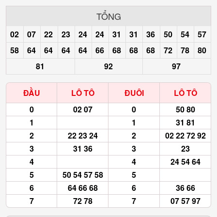
TỔNG
02
07
22
23
24
24
31
31
36
50
54
57
58
64
64
64
64
66
68
68
68
72
78
80
81
92
97
ĐẦU
LÔ TÔ
ĐUÔI
LÔ TÔ
0
02 07
0
50 80
1
1
31 81
2
22 23 24
2
02 22 72 92
3
31 36
3
23
4
4
24 54 64
5
50 54 57 58
5
6
64 66 68
6
36 66
7
72 78
7
07 57 97