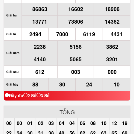
86863
16602
18908
Giải ba
13771
73806
14362
2494
7000
6119
4431
Giải tư
2238
5156
3862
Giải năm
4140
5065
3201
612
003
000
Giải sáu
88
30
24
10
Giải bảy
Đầy đủ
2 Số
3 Số
TỔNG
00
00
01
02
03
04
04
06
08
10
12
19
22
24
30
31
38
40
56
62
62
63
65
69