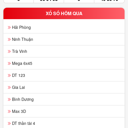
XỔ SỐ HÔM QUA
Hải Phòng
Ninh Thuận
Trà Vinh
Mega 6x45
DT 123
Gia Lai
Bình Dương
Max 3D
DT thần tài 4