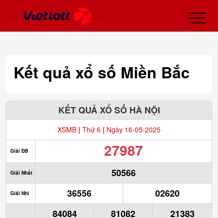
Kết quả xổ số Miền Bắc
KẾT QUẢ XỔ SỐ HÀ NỘI
XSMB
|
Thứ 6
|
Ngày 16-05-2025
27987
Giải ĐB
50566
Giải Nhất
36556
02620
Giải Nhì
84084
81082
21383