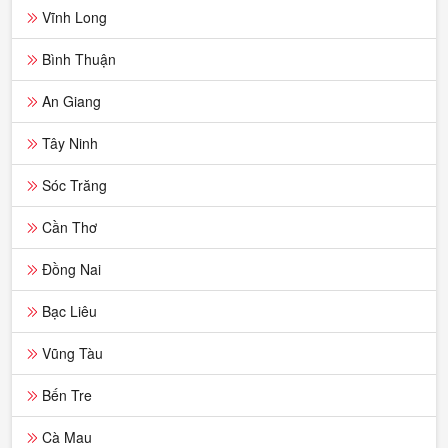
Vĩnh Long
Bình Thuận
An Giang
Tây Ninh
Sóc Trăng
Cần Thơ
Đồng Nai
Bạc Liêu
Vũng Tàu
Bến Tre
Cà Mau