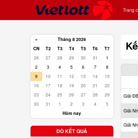
Trang 
«
Tháng 8 2026
Kế
CN
T2
T3
T4
T5
T6
T7
26
27
28
29
30
31
1
2
3
4
5
6
7
8
9
10
11
12
13
14
15
16
17
18
19
20
21
22
23
24
25
26
27
28
29
Giải Đ
30
31
1
2
3
4
5
Giải Nh
Hôm nay
Giải Nh
DÒ KẾT QUẢ