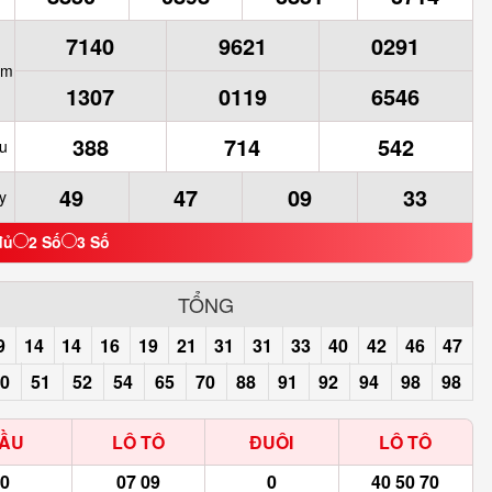
7140
9621
0291
ăm
1307
0119
6546
388
714
542
u
49
47
09
33
y
đủ
2 Số
3 Số
TỔNG
9
14
14
16
19
21
31
31
33
40
42
46
47
50
51
52
54
65
70
88
91
92
94
98
98
ẦU
LÔ TÔ
ĐUÔI
LÔ TÔ
0
07 09
0
40 50 70