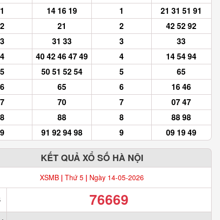
1
14 16 19
1
21 31 51 91
2
21
2
42 52 92
3
31 33
3
33
4
40 42 46 47 49
4
14 54 94
5
50 51 52 54
5
65
6
65
6
16 46
7
70
7
07 47
8
88
8
88 98
9
91 92 94 98
9
09 19 49
KẾT QUẢ XỔ SỐ HÀ NỘI
XSMB
|
Thứ 5
|
Ngày 14-05-2026
76669
B