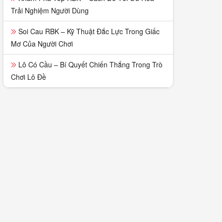
Trải Nghiệm Người Dùng
Soi Cau RBK – Kỹ Thuật Đắc Lực Trong Giấc
Mơ Của Người Chơi
Lô Có Cầu – Bí Quyết Chiến Thắng Trong Trò
Chơi Lô Đề