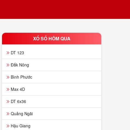
XỔ SỐ HÔM QUA
DT 123
Đắk Nông
Bình Phước
Max 4D
DT 6x36
Quảng Ngãi
Hậu Giang