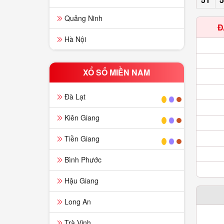
Quảng Ninh
Đ
Hà Nội
XỔ SỐ MIỀN NAM
Đà Lạt
Kiên Giang
Tiền Giang
Bình Phước
Hậu Giang
Long An
Trà Vinh