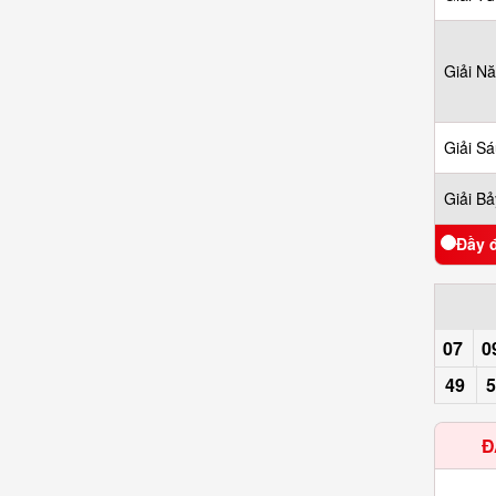
Giải N
Giải Sá
Giải Bả
Đầy 
07
0
49
Đ