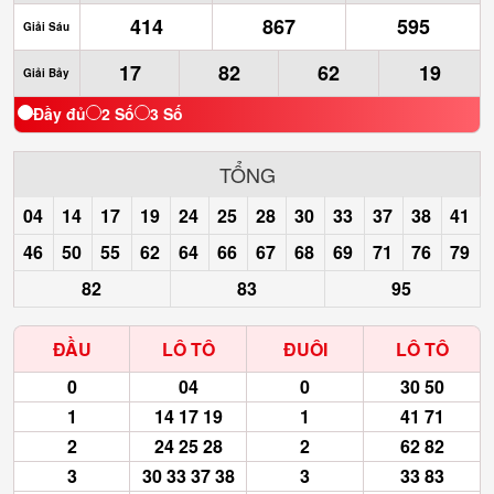
414
867
595
Giải Sáu
17
82
62
19
Giải Bảy
Đầy đủ
2 Số
3 Số
TỔNG
04
14
17
19
24
25
28
30
33
37
38
41
46
50
55
62
64
66
67
68
69
71
76
79
82
83
95
ĐẦU
LÔ TÔ
ĐUÔI
LÔ TÔ
0
04
0
30 50
1
14 17 19
1
41 71
2
24 25 28
2
62 82
3
30 33 37 38
3
33 83