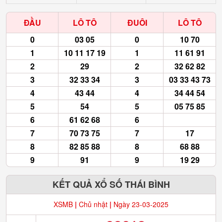
ĐẦU
LÔ TÔ
ĐUÔI
LÔ TÔ
0
03 05
0
10 70
1
10 11 17 19
1
11 61 91
2
29
2
32 62 82
3
32 33 34
3
03 33 43 73
4
43 44
4
34 44 54
5
54
5
05 75 85
6
61 62 68
6
7
70 73 75
7
17
8
82 85 88
8
68 88
9
91
9
19 29
KẾT QUẢ XỔ SỐ THÁI BÌNH
XSMB
|
Chủ nhật
|
Ngày 23-03-2025