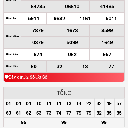
Giải Ba
84785
06810
41485
5911
9682
1161
5011
Giải Tư
7879
1673
8599
Giải Năm
0379
5099
1649
674
062
957
Giải Sáu
60
32
13
77
Giải Bảy
Đầy đủ
2 Số
3 Số
TỔNG
01
04
04
10
11
11
13
14
22
32
49
57
60
61
62
63
73
74
77
79
79
82
85
85
95
99
99