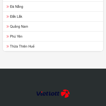
Đà Nẵng
Đắk Lắk
Quảng Nam
Phú Yên
Thừa Thiên Huế