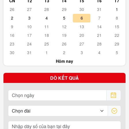
CN
T2
T3
T4
T5
T6
T7
26
27
28
29
30
31
1
2
3
4
5
6
7
8
9
10
11
12
13
14
15
16
17
18
19
20
21
22
23
24
25
26
27
28
29
30
31
1
2
3
4
5
Hôm nay
DÒ KẾT QUẢ