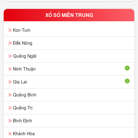
XỔ SỐ MIỀN TRUNG
Kon Tum
Đắk Nông
Quảng Ngãi
Ninh Thuận
Gia Lai
Quảng Bình
Quảng Trị
Bình Định
Khánh Hòa