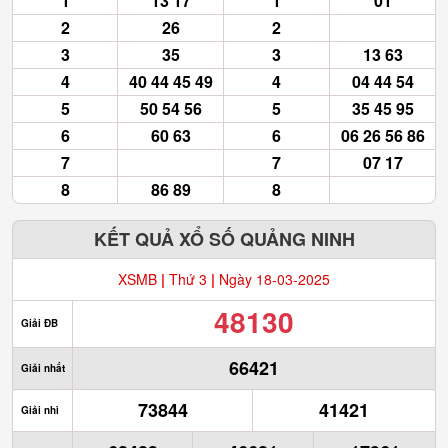
1
13 17
1
01
2
26
2
3
35
3
13 63
4
40 44 45 49
4
04 44 54
5
50 54 56
5
35 45 95
6
60 63
6
06 26 56 86
7
7
07 17
8
86 89
8
KẾT QUẢ XỔ SỐ QUẢNG NINH
XSMB
|
Thứ 3
|
Ngày 18-03-2025
48130
Giải ĐB
66421
Giải nhất
73844
41421
Giải nhì