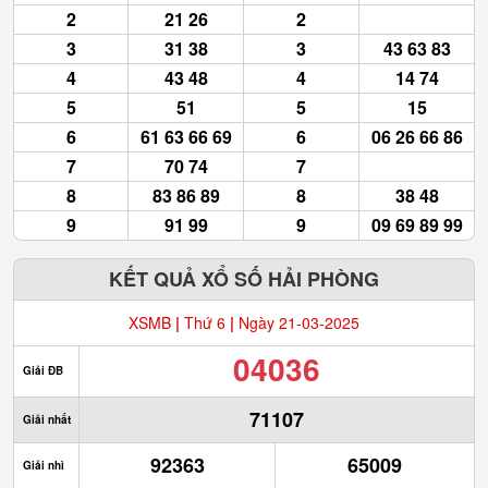
2
21 26
2
3
31 38
3
43 63 83
4
43 48
4
14 74
5
51
5
15
6
61 63 66 69
6
06 26 66 86
7
70 74
7
8
83 86 89
8
38 48
9
91 99
9
09 69 89 99
KẾT QUẢ XỔ SỐ HẢI PHÒNG
XSMB
|
Thứ 6
|
Ngày 21-03-2025
04036
Giải ĐB
71107
Giải nhất
92363
65009
Giải nhì