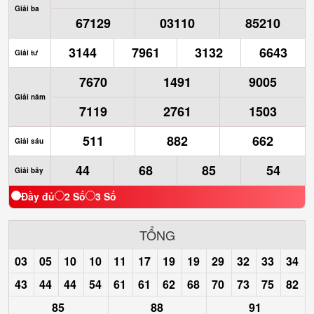
Giải ba
67129
03110
85210
3144
7961
3132
6643
Giải tư
7670
1491
9005
Giải năm
7119
2761
1503
511
882
662
Giải sáu
44
68
85
54
Giải bảy
Đầy đủ
2 Số
3 Số
TỔNG
03
05
10
10
11
17
19
19
29
32
33
34
43
44
44
54
61
61
62
68
70
73
75
82
85
88
91