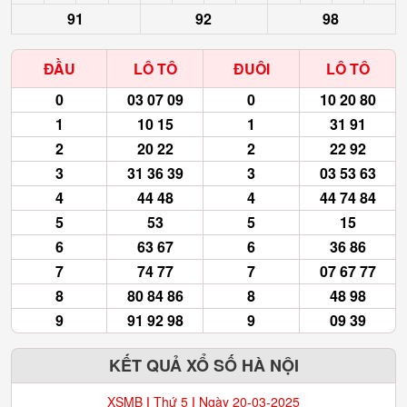
91
92
98
ĐẦU
LÔ TÔ
ĐUÔI
LÔ TÔ
0
03 07 09
0
10 20 80
1
10 15
1
31 91
2
20 22
2
22 92
3
31 36 39
3
03 53 63
4
44 48
4
44 74 84
5
53
5
15
6
63 67
6
36 86
7
74 77
7
07 67 77
8
80 84 86
8
48 98
9
91 92 98
9
09 39
KẾT QUẢ XỔ SỐ HÀ NỘI
XSMB
|
Thứ 5
|
Ngày 20-03-2025