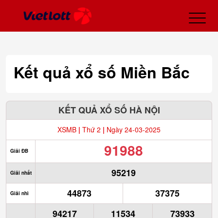
Kết quả xổ số Miền Bắc
KẾT QUẢ XỔ SỐ HÀ NỘI
XSMB
|
Thứ 2
|
Ngày 24-03-2025
91988
Giải ĐB
95219
Giải nhất
44873
37375
Giải nhì
94217
11534
73933