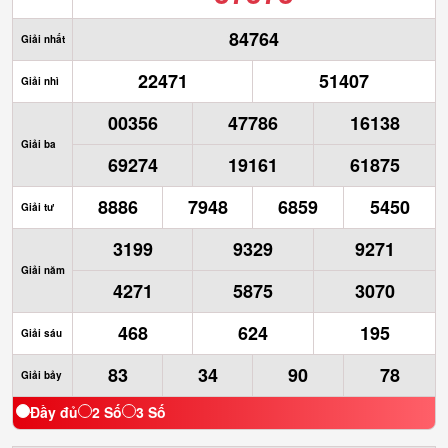
84764
Giải nhất
22471
51407
Giải nhì
00356
47786
16138
Giải ba
69274
19161
61875
8886
7948
6859
5450
Giải tư
3199
9329
9271
Giải năm
4271
5875
3070
468
624
195
Giải sáu
83
34
90
78
Giải bảy
Đầy đủ
2 Số
3 Số