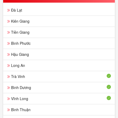
Đà Lạt
Kiên Giang
Tiền Giang
Bình Phước
Hậu Giang
Long An
Trà Vinh
Bình Dương
Vĩnh Long
Bình Thuận