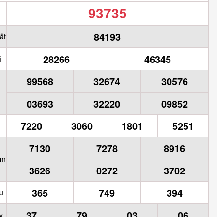
93735
B
84193
ất
28266
46345
ì
99568
32674
30576
03693
32220
09852
7220
3060
1801
5251
7130
7278
8916
ăm
3626
0272
3702
365
749
394
u
37
79
03
06
y