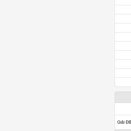
Giải Đ