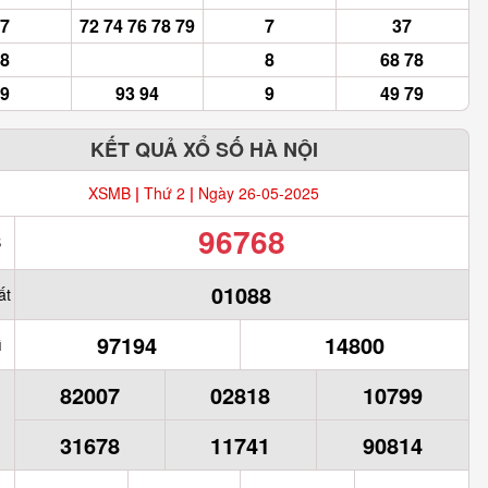
7
72 74 76 78 79
7
37
8
8
68 78
9
93 94
9
49 79
KẾT QUẢ XỔ SỐ HÀ NỘI
XSMB
|
Thứ 2
|
Ngày 26-05-2025
96768
B
01088
ất
97194
14800
ì
82007
02818
10799
31678
11741
90814