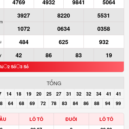
4769
4932
9841
5064
3927
8220
5531
ăm
1072
0634
0358
484
625
932
u
42
86
83
19
y
đủ
2 Số
3 Số
TỔNG
7
14
18
19
20
25
27
31
32
32
34
41
41
58
64
68
69
72
78
83
84
86
88
94
99
ẦU
LÔ TÔ
ĐUÔI
LÔ TÔ