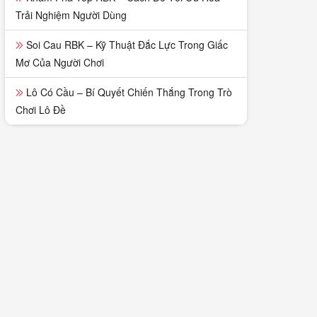
Trải Nghiệm Người Dùng
Soi Cau RBK – Kỹ Thuật Đắc Lực Trong Giấc
Mơ Của Người Chơi
Lô Có Cầu – Bí Quyết Chiến Thắng Trong Trò
Chơi Lô Đề