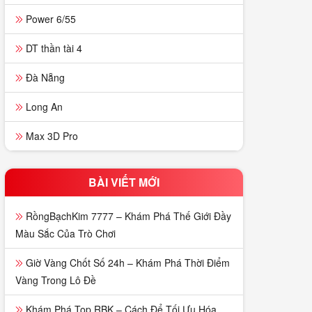
Power 6/55
DT thần tài 4
Đà Nẵng
Long An
Max 3D Pro
BÀI VIẾT MỚI
RồngBạchKim 7777 – Khám Phá Thế Giới Đầy
Màu Sắc Của Trò Chơi
Giờ Vàng Chốt Số 24h – Khám Phá Thời Điểm
Vàng Trong Lô Đề
Khám Phá Top RBK – Cách Để Tối Ưu Hóa