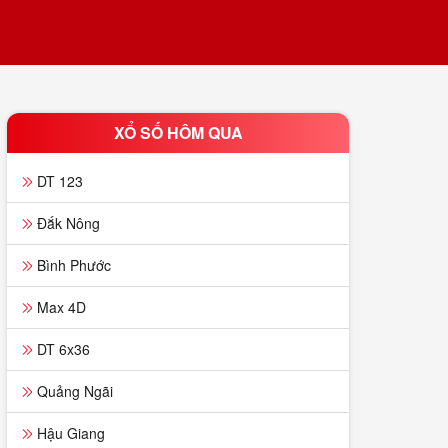
XỔ SỐ HÔM QUA
DT 123
Đắk Nông
Bình Phước
Max 4D
DT 6x36
Quảng Ngãi
Hậu Giang