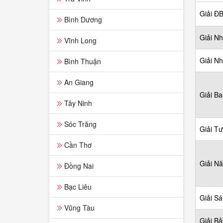
Giải Đ
Bình Dương
Giải Nh
Vĩnh Long
Giải Nh
Bình Thuận
An Giang
Giải Ba
Tây Ninh
Sóc Trăng
Giải Tư
Cần Thơ
Giải N
Đồng Nai
Bạc Liêu
Giải Sá
Vũng Tàu
Giải Bả