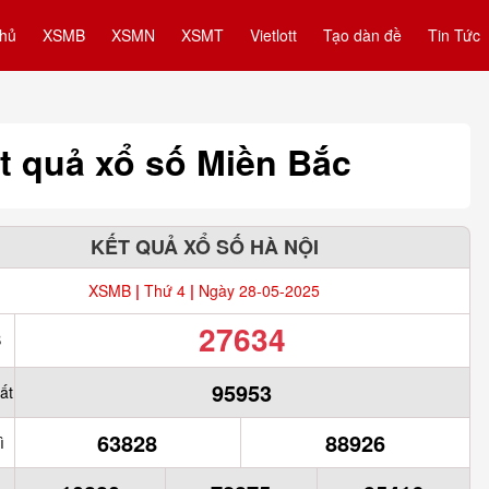
chủ
XSMB
XSMN
XSMT
Vietlott
Tạo dàn đề
Tin Tức
t quả xổ số Miền Bắc
KẾT QUẢ XỔ SỐ HÀ NỘI
XSMB
|
Thứ 4
|
Ngày 28-05-2025
27634
B
95953
ất
63828
88926
ì