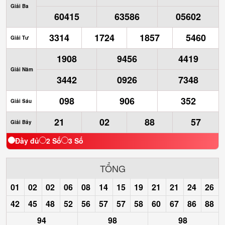
Giải Ba
60415
63586
05602
3314
1724
1857
5460
Giải Tư
1908
9456
4419
Giải Năm
3442
0926
7348
098
906
352
Giải Sáu
21
02
88
57
Giải Bảy
Đầy đủ
2 Số
3 Số
TỔNG
01
02
02
06
08
14
15
19
21
21
24
26
42
45
48
52
56
57
57
58
60
67
86
88
94
98
98