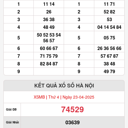
1
11 14
1
11 71
2
26
2
52 82
3
36 38
3
53
4
48 49
4
04 14 54 84
50 52 53 54
5
5
05 75
56 57
6
60 66 67
6
26 36 56 66
7
71 75 79
7
57 67 87
8
82 84 87
8
38 48
9
9
49 79
KẾT QUẢ XỔ SỐ HÀ NỘI
XSMB
|
Thứ 4
|
Ngày 23-04-2025
74529
Giải ĐB
03639
Giải Nhất