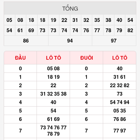
TỔNG
05
08
18
18
19
22
31
32
35
38
40
54
54
61
69
73
73
74
74
76
77
78
79
82
86
94
97
ĐẦU
LÔ TÔ
ĐUÔI
LÔ TÔ
0
05 08
0
40
1
18 19
1
31 61
2
22
2
22 32 82
3
31 32 35 38
3
73
4
40
4
54 74 94
5
54
5
05 35
6
61 69
6
76 86
73 74 76 77
7
7
77 97
78 79