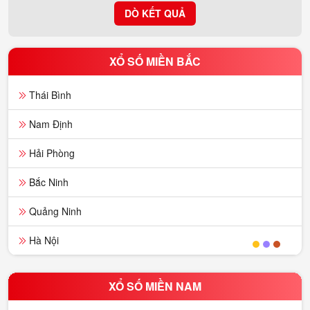
DÒ KẾT QUẢ
XỔ SỐ MIỀN BẮC
Thái Bình
Nam Định
Hải Phòng
Bắc Ninh
Quảng Ninh
Hà Nội
XỔ SỐ MIỀN NAM