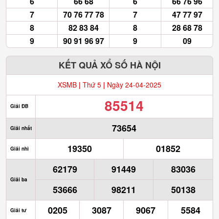
6
66 68
6
66 76 96
7
70 76 77 78
7
47 77 97
8
82 83 84
8
28 68 78
9
90 91 96 97
9
09
KẾT QUẢ XỔ SỐ HÀ NỘI
XSMB
|
Thứ 5
|
Ngày 24-04-2025
85514
Giải ĐB
73654
Giải nhất
19350
01852
Giải nhì
62179
91449
83036
Giải ba
53666
98211
50138
0205
3087
9067
5584
Giải tư