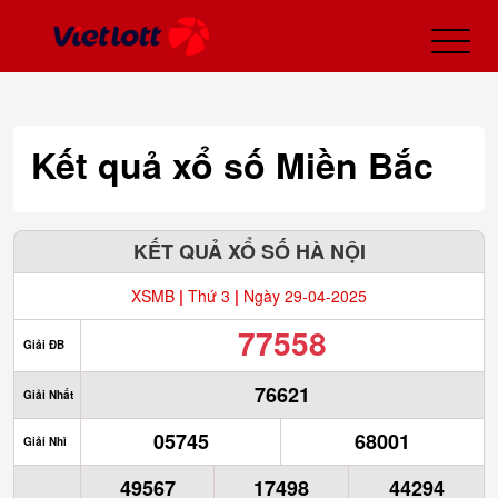
Kết quả xổ số Miền Bắc
KẾT QUẢ XỔ SỐ HÀ NỘI
XSMB
|
Thứ 3
|
Ngày 29-04-2025
77558
Giải ĐB
76621
Giải Nhất
05745
68001
Giải Nhì
49567
17498
44294