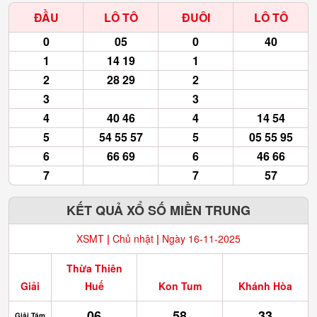
ĐẦU
LÔ TÔ
ĐUÔI
LÔ TÔ
0
05
0
40
1
14 19
1
2
28 29
2
3
3
4
40 46
4
14 54
5
54 55 57
5
05 55 95
6
66 69
6
46 66
7
7
57
KẾT QUẢ XỔ SỐ MIỀN TRUNG
XSMT
|
Chủ nhật
|
Ngày 16-11-2025
Thừa Thiên
Giải
Huế
Kon Tum
Khánh Hòa
06
58
33
Giải Tám