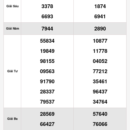
3378
1874
Giải Sáu
6693
6941
7944
2890
Giải Năm
55834
10877
19849
11778
98155
04052
09563
77212
Giải Tư
91790
35461
28337
96437
79537
34764
28569
57640
Giải Ba
66427
76066