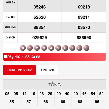
Giải Ba
35246
69218
62628
09211
Giải Nhì
88354
03570
Giải Nhất
029629
686990
Giải ĐB
0
1
2
3
4
5
6
7
8
9
Đầy đủ
2 Số
3 Số
Thừa Thiên Huế
Phú Yên
TỔNG
05
05
14
19
28
29
29
40
40
46
54
54
55
57
66
69
88
95