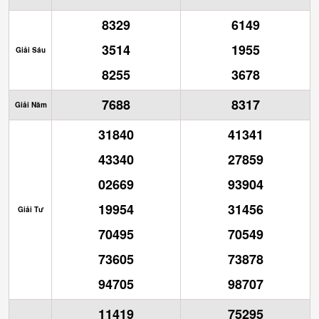
8329
6149
3514
1955
Giải Sáu
8255
3678
7688
8317
Giải Năm
31840
41341
43340
27859
02669
93904
19954
31456
Giải Tư
70495
70549
73605
73878
94705
98707
11419
75295