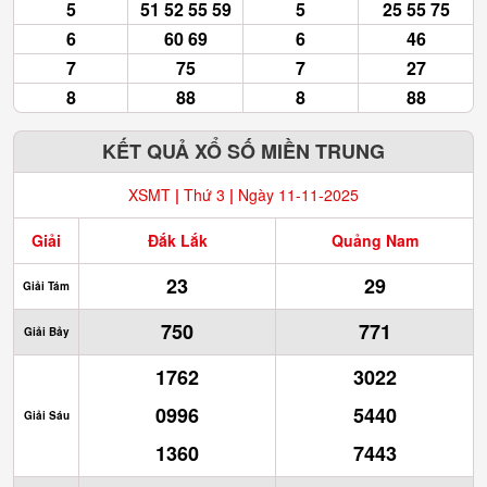
5
51 52 55 59
5
25 55 75
6
60 69
6
46
7
75
7
27
8
88
8
88
KẾT QUẢ XỔ SỐ MIỀN TRUNG
XSMT
|
Thứ 3
|
Ngày 11-11-2025
Giải
Đắk Lắk
Quảng Nam
23
29
Giải Tám
750
771
Giải Bảy
1762
3022
0996
5440
Giải Sáu
1360
7443