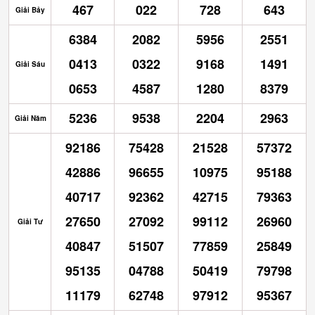
467
022
728
643
Giải Bảy
6384
2082
5956
2551
0413
0322
9168
1491
Giải Sáu
0653
4587
1280
8379
5236
9538
2204
2963
Giải Năm
92186
75428
21528
57372
42886
96655
10975
95188
40717
92362
42715
79363
27650
27092
99112
26960
Giải Tư
40847
51507
77859
25849
95135
04788
50419
79798
11179
62748
97912
95367