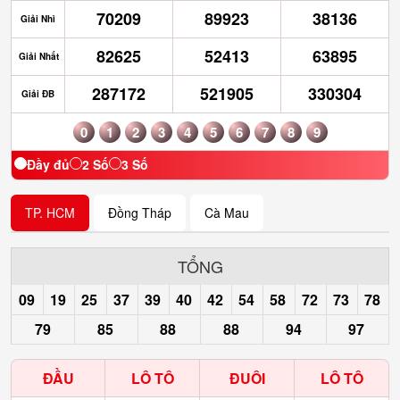
70209
89923
38136
Giải Nhì
82625
52413
63895
Giải Nhất
287172
521905
330304
Giải ĐB
0
1
2
3
4
5
6
7
8
9
Đầy đủ
2 Số
3 Số
TP. HCM
Đồng Tháp
Cà Mau
TỔNG
09
19
25
37
39
40
42
54
58
72
73
78
79
85
88
88
94
97
ĐẦU
LÔ TÔ
ĐUÔI
LÔ TÔ