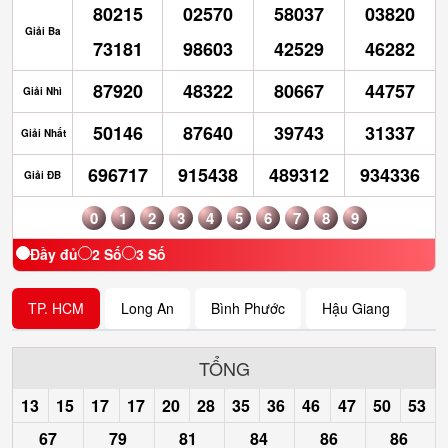
80215
02570
58037
03820
Giải Ba
73181
98603
42529
46282
87920
48322
80667
44757
Giải Nhì
50146
87640
39743
31337
Giải Nhất
696717
915438
489312
934336
Giải ĐB
0
1
2
3
4
5
6
7
8
9
Đầy đủ
2 Số
3 Số
TP. HCM
Long An
Bình Phước
Hậu Giang
TỔNG
13
15
17
17
20
28
35
36
46
47
50
53
67
79
81
84
86
86