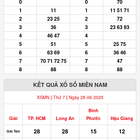
0
0
70
1
11
1
11 51 71
2
23 25
2
72
3
36
3
23 63 93
4
46 47
4
5
51
5
25 75
6
63 69
6
36 46
7
70 71 72 75
7
47
8
88
8
88
KẾT QUẢ XỔ SỐ MIỀN NAM
XSMN
|
Thứ 7
|
Ngày 28-06-2025
Bình
Giải
TP. HCM
Long An
Phước
Hậu Giang
28
28
15
12
Giải Tám