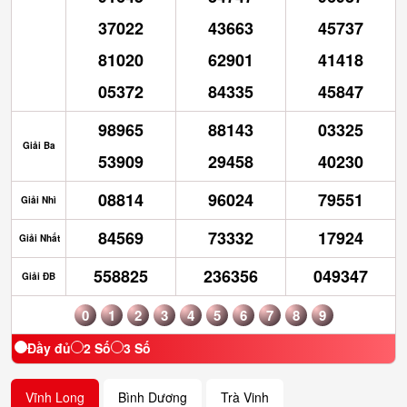
37022
43663
45737
81020
62901
41418
05372
84335
45847
98965
88143
03325
Giải Ba
53909
29458
40230
08814
96024
79551
Giải Nhì
84569
73332
17924
Giải Nhất
558825
236356
049347
Giải ĐB
0
1
2
3
4
5
6
7
8
9
Đầy đủ
2 Số
3 Số
Vĩnh Long
Bình Dương
Trà Vinh