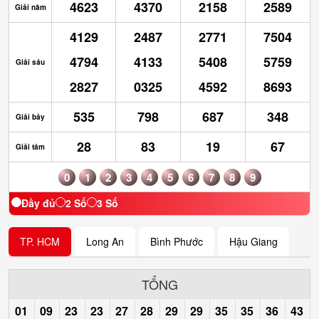
4623
4370
2158
2589
Giải năm
4129
2487
2771
7504
4794
4133
5408
5759
Giải sáu
2827
0325
4592
8693
535
798
687
348
Giải bảy
28
83
19
67
Giải tám
0
1
2
3
4
5
6
7
8
9
Đầy đủ
2 Số
3 Số
TP. HCM
Long An
Bình Phước
Hậu Giang
TỔNG
01
09
23
23
27
28
29
29
35
35
36
43