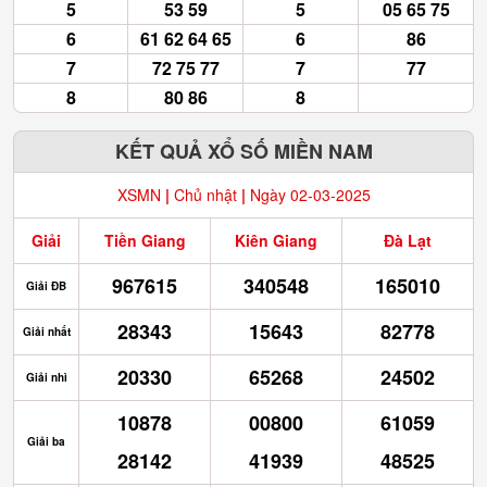
5
53 59
5
05 65 75
6
61 62 64 65
6
86
7
72 75 77
7
77
8
80 86
8
KẾT QUẢ XỔ SỐ MIỀN NAM
XSMN
|
Chủ nhật
|
Ngày 02-03-2025
Giải
Tiền Giang
Kiên Giang
Đà Lạt
967615
340548
165010
Giải ĐB
28343
15643
82778
Giải nhất
20330
65268
24502
Giải nhì
10878
00800
61059
Giải ba
28142
41939
48525