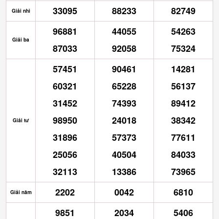
33095
88233
82749
Giải nhì
96881
44055
54263
Giải ba
87033
92058
75324
57451
90461
14281
60321
65228
56137
31452
74393
89412
98950
24018
38342
Giải tư
31896
57373
77611
25056
40504
84033
32113
13386
73965
2202
0042
6810
Giải năm
9851
2034
5406