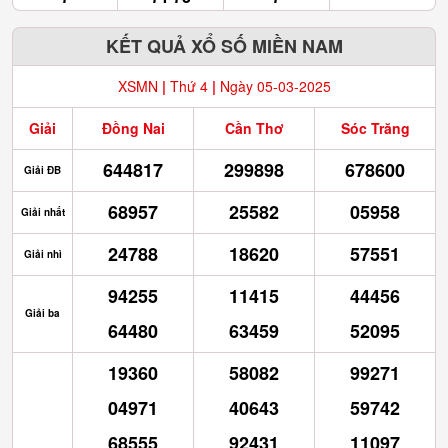
KẾT QUẢ XỔ SỐ MIỀN NAM
XSMN
|
Thứ 4
|
Ngày 05-03-2025
Giải
Đồng Nai
Cần Thơ
Sóc Trăng
644817
299898
678600
Giải ĐB
68957
25582
05958
Giải nhất
24788
18620
57551
Giải nhì
94255
11415
44456
Giải ba
64480
63459
52095
19360
58082
99271
04971
40643
59742
68555
92431
11097