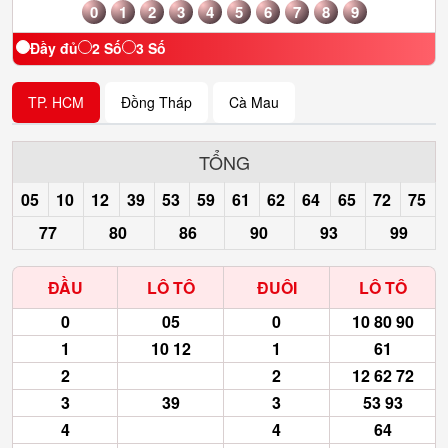
0
1
2
3
4
5
6
7
8
9
Đầy đủ
2 Số
3 Số
TP. HCM
Đồng Tháp
Cà Mau
TỔNG
05
10
12
39
53
59
61
62
64
65
72
75
77
80
86
90
93
99
ĐẦU
LÔ TÔ
ĐUÔI
LÔ TÔ
0
05
0
10 80 90
1
10 12
1
61
2
2
12 62 72
3
39
3
53 93
4
4
64