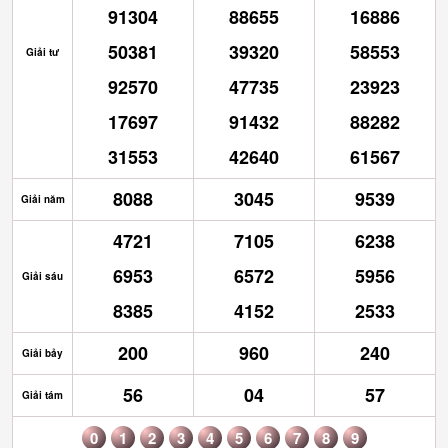
91304
88655
16886
50381
39320
58553
Giải tư
92570
47735
23923
17697
91432
88282
31553
42640
61567
8088
3045
9539
Giải năm
4721
7105
6238
6953
6572
5956
Giải sáu
8385
4152
2533
200
960
240
Giải bảy
56
04
57
Giải tám
0
1
2
3
4
5
6
7
8
9