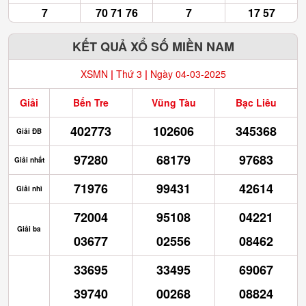
7
70 71 76
7
17 57
KẾT QUẢ XỔ SỐ MIỀN NAM
XSMN
|
Thứ 3
|
Ngày 04-03-2025
Giải
Bến Tre
Vũng Tàu
Bạc Liêu
402773
102606
345368
Giải ĐB
97280
68179
97683
Giải nhất
71976
99431
42614
Giải nhì
72004
95108
04221
Giải ba
03677
02556
08462
33695
33495
69067
39740
00268
08824