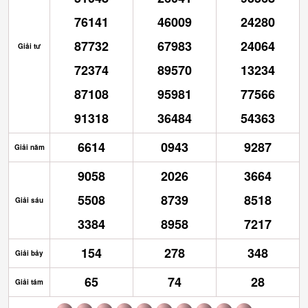
76141
46009
24280
87732
67983
24064
Giải tư
72374
89570
13234
87108
95981
77566
91318
36484
54363
6614
0943
9287
Giải năm
9058
2026
3664
5508
8739
8518
Giải sáu
3384
8958
7217
154
278
348
Giải bảy
65
74
28
Giải tám