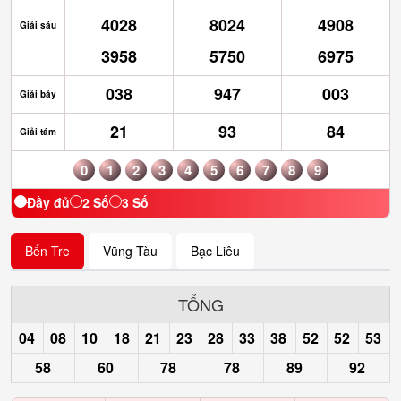
4028
8024
4908
Giải sáu
3958
5750
6975
038
947
003
Giải bảy
21
93
84
Giải tám
0
1
2
3
4
5
6
7
8
9
Đầy đủ
2 Số
3 Số
Bến Tre
Vũng Tàu
Bạc Liêu
TỔNG
04
08
10
18
21
23
28
33
38
52
52
53
58
60
78
78
89
92