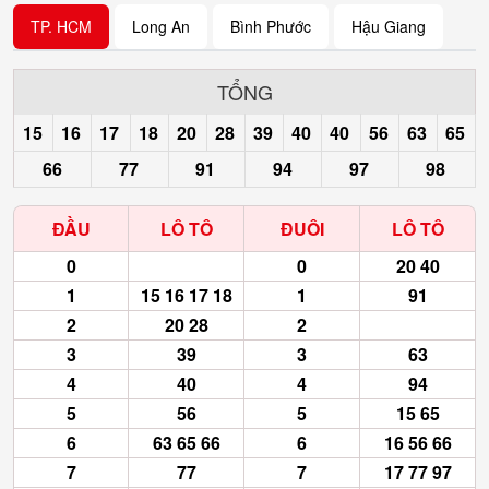
TP. HCM
Long An
Bình Phước
Hậu Giang
TỔNG
15
16
17
18
20
28
39
40
40
56
63
65
66
77
91
94
97
98
ĐẦU
LÔ TÔ
ĐUÔI
LÔ TÔ
0
0
20 40
1
15 16 17 18
1
91
2
20 28
2
3
39
3
63
4
40
4
94
5
56
5
15 65
6
63 65 66
6
16 56 66
7
77
7
17 77 97