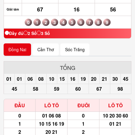
67
16
56
Giải tám
0
1
2
3
4
5
6
7
8
9
Đầy đủ
2 Số
3 Số
Đồng Nai
Cần Thơ
Sóc Trăng
TỔNG
01
01
06
08
10
15
16
19
20
21
30
45
45
58
59
60
67
98
ĐẦU
LÔ TÔ
ĐUÔI
LÔ TÔ
0
01 06 08
0
10 20 30 60
1
10 15 16 19
1
01 21
2
20 21
2