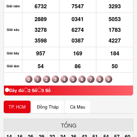
6732
7547
3293
Giải năm
2889
0341
5053
3278
6274
1783
Giải sáu
3598
0387
4227
957
169
184
Giải bảy
54
86
50
Giải tám
0
1
2
3
4
5
6
7
8
9
Đầy đủ
2 Số
3 Số
TP. HCM
Đồng Tháp
Cà Mau
TỔNG
14
16
25
29
32
34
36
43
51
54
57
60