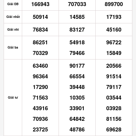
166943
707033
899700
Giải ĐB
50914
14585
17193
Giải nhất
76834
83127
45160
Giải nhì
86251
54918
96722
Giải ba
70329
79466
15849
63460
90177
20566
96364
66554
91514
17290
39448
79117
71563
10305
03544
Giải tư
43916
33901
03928
70936
64842
81156
23725
48786
69628