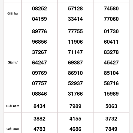
08252
57128
74580
Giải ba
04159
33414
77060
89776
77755
01730
96856
11906
60411
37267
71147
83278
64247
69387
45427
Giải tư
09769
86910
85104
07757
52937
58716
08846
31766
15989
8434
7989
5063
Giải năm
3882
4155
3732
4783
4686
7849
Giải sáu