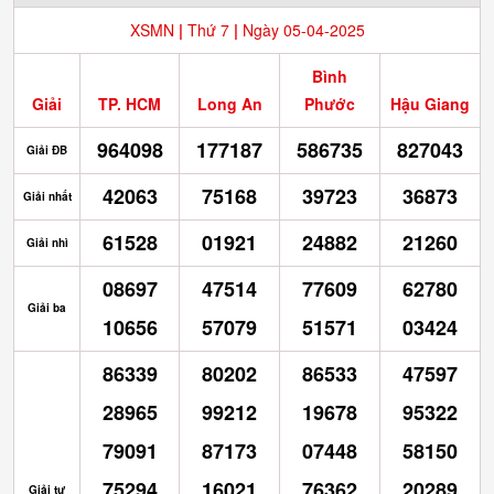
XSMN
|
Thứ 7
|
Ngày 05-04-2025
Bình
Giải
TP. HCM
Long An
Phước
Hậu Giang
964098
177187
586735
827043
Giải ĐB
42063
75168
39723
36873
Giải nhất
61528
01921
24882
21260
Giải nhì
08697
47514
77609
62780
Giải ba
10656
57079
51571
03424
86339
80202
86533
47597
28965
99212
19678
95322
79091
87173
07448
58150
75294
16021
76362
20289
Giải tư