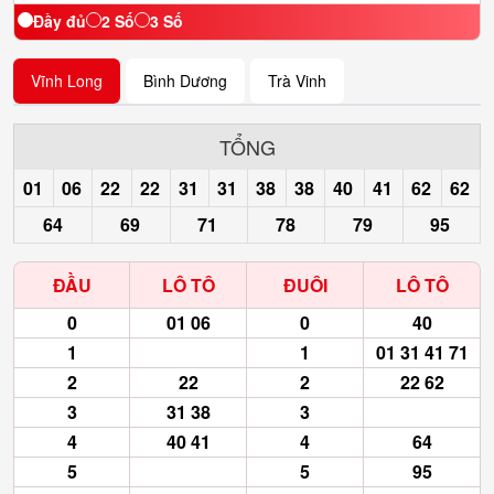
Đầy đủ
2 Số
3 Số
Vĩnh Long
Bình Dương
Trà Vinh
TỔNG
01
06
22
22
31
31
38
38
40
41
62
62
64
69
71
78
79
95
ĐẦU
LÔ TÔ
ĐUÔI
LÔ TÔ
0
01 06
0
40
1
1
01 31 41 71
2
22
2
22 62
3
31 38
3
4
40 41
4
64
5
5
95