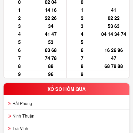
0
02 04
0
1
14 16
1
41
2
22 26
2
02 22
3
34
3
53 63
4
41 47
4
04 14 34 74
5
53
5
6
63 68
6
16 26 96
7
74 78
7
47
8
88
8
68 78 88
9
96
9
XỔ SỐ HÔM QUA
Hải Phòng
Ninh Thuận
Trà Vinh