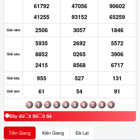
61792
47056
90602
41255
93152
65259
2506
3057
1846
Giải năm
5935
2692
5572
8852
0265
3906
Giải sáu
2415
8568
6717
955
527
131
Giải bảy
61
54
91
Giải tám
0
1
2
3
4
5
6
7
8
9
Đầy đủ
2 Số
3 Số
Tiền Giang
Kiên Giang
Đà Lạt