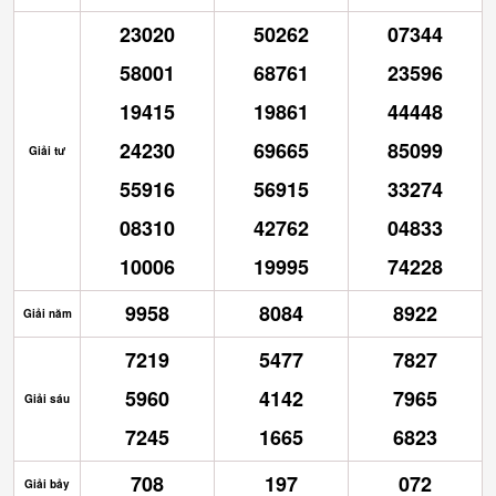
23020
50262
07344
58001
68761
23596
19415
19861
44448
24230
69665
85099
Giải tư
55916
56915
33274
08310
42762
04833
10006
19995
74228
9958
8084
8922
Giải năm
7219
5477
7827
5960
4142
7965
Giải sáu
7245
1665
6823
708
197
072
Giải bảy