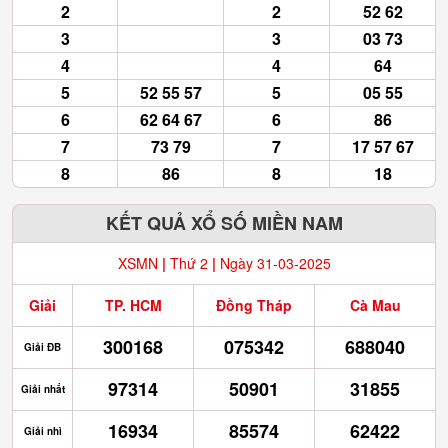
2
2
52 62
3
3
03 73
4
4
64
5
52 55 57
5
05 55
6
62 64 67
6
86
7
73 79
7
17 57 67
8
86
8
18
KẾT QUẢ XỔ SỐ MIỀN NAM
XSMN
|
Thứ 2
|
Ngày 31-03-2025
Giải
TP. HCM
Đồng Tháp
Cà Mau
300168
075342
688040
Giải ĐB
97314
50901
31855
Giải nhất
16934
85574
62422
Giải nhì