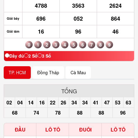
4788
3563
2624
696
052
864
Giải bảy
16
96
46
Giải tám
0
1
2
3
4
5
6
7
8
9
Đầy đủ
2 Số
3 Số
TP. HCM
Đồng Tháp
Cà Mau
TỔNG
02
04
14
16
22
26
34
34
41
47
53
63
68
74
78
88
88
96
ĐẦU
LÔ TÔ
ĐUÔI
LÔ TÔ