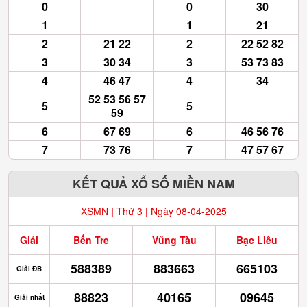
0
0
30
1
1
21
2
21 22
2
22 52 82
3
30 34
3
53 73 83
4
46 47
4
34
52 53 56 57
5
5
59
6
67 69
6
46 56 76
7
73 76
7
47 57 67
KẾT QUẢ XỔ SỐ MIỀN NAM
XSMN
|
Thứ 3
|
Ngày 08-04-2025
Giải
Bến Tre
Vũng Tàu
Bạc Liêu
588389
883663
665103
Giải ĐB
88823
40165
09645
Giải nhất