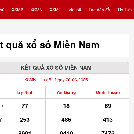
chủ
XSMB
XSMN
XSMT
Vietlott
Tạo dàn đề
Tin Tức
t quả xổ số Miền Nam
KẾT QUẢ XỔ SỐ MIỀN NAM
XSMN
|
Thứ 5
|
Ngày 26-06-2025
Tây Ninh
An Giang
Bình Thuận
77
18
69
ám
253
486
413
y
8601
0410
7476