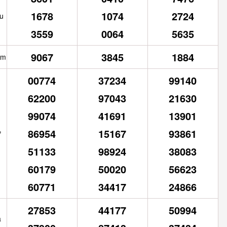
1678
1074
2724
u
3559
0064
5635
9067
3845
1884
ăm
00774
37234
99140
62200
97043
21630
99074
41691
13901
86954
15167
93861
ư
51133
98924
38083
60179
50020
56623
60771
34417
24866
27853
44177
50994
a