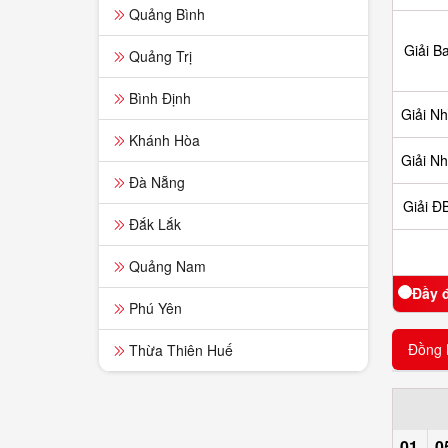
Quảng Bình
Giải B
Quảng Trị
Bình Định
Giải Nh
Khánh Hòa
Giải Nh
Đà Nẵng
Giải Đ
Đắk Lắk
Quảng Nam
Đầy 
Phú Yên
Đồng 
Thừa Thiên Huế
01
0