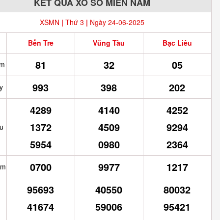
KẾT QUẢ XỔ SỐ MIỀN NAM
XSMN
|
Thứ 3
|
Ngày 24-06-2025
Bến Tre
Vũng Tàu
Bạc Liêu
81
32
05
ám
993
398
202
y
4289
4140
4252
1372
4509
9294
u
5954
0980
2364
0700
9977
1217
ăm
95693
40550
80032
41674
59006
95421