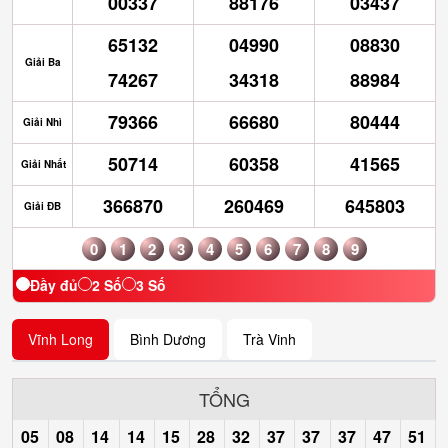
00337
88176
03437
65132
04990
08830
Giải Ba
74267
34318
88984
79366
66680
80444
Giải Nhì
50714
60358
41565
Giải Nhất
366870
260469
645803
Giải ĐB
0
1
2
3
4
5
6
7
8
9
Đầy đủ
2 Số
3 Số
Vĩnh Long
Bình Dương
Trà Vinh
TỔNG
05
08
14
14
15
28
32
37
37
37
47
51