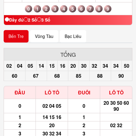
0
1
2
3
4
5
6
7
8
9
Đầy đủ
2 Số
3 Số
Bến Tre
Vũng Tàu
Bạc Liêu
TỔNG
02
04
05
14
15
16
20
30
32
34
34
50
60
67
68
85
88
90
ĐẦU
LÔ TÔ
ĐUÔI
LÔ TÔ
20 30 50 60
0
02 04 05
0
90
1
14 15 16
1
2
20
2
02 32
3
30 32 34
3