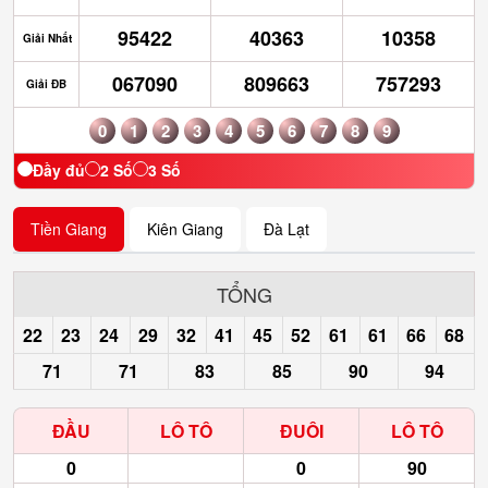
95422
40363
10358
Giải Nhất
067090
809663
757293
Giải ĐB
0
1
2
3
4
5
6
7
8
9
Đầy đủ
2 Số
3 Số
Tiền Giang
Kiên Giang
Đà Lạt
TỔNG
22
23
24
29
32
41
45
52
61
61
66
68
71
71
83
85
90
94
ĐẦU
LÔ TÔ
ĐUÔI
LÔ TÔ
0
0
90