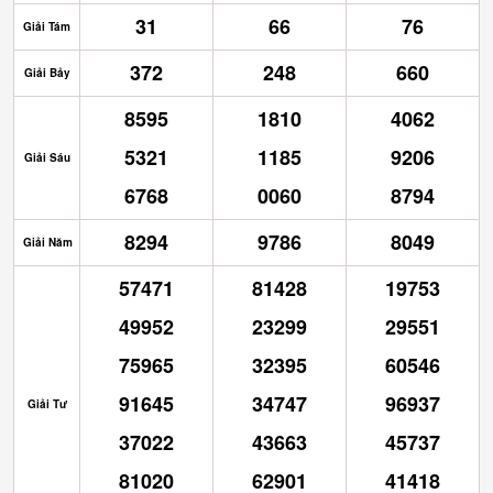
31
66
76
Giải Tám
372
248
660
Giải Bảy
8595
1810
4062
5321
1185
9206
Giải Sáu
6768
0060
8794
8294
9786
8049
Giải Năm
57471
81428
19753
49952
23299
29551
75965
32395
60546
91645
34747
96937
Giải Tư
37022
43663
45737
81020
62901
41418