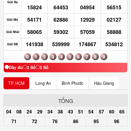
Giải Ba
15824
64453
04954
56515
54171
62886
12929
02127
Giải Nhì
58065
59302
57059
58888
Giải Nhất
141938
539999
174867
534812
Giải ĐB
0
1
2
3
4
5
6
7
8
9
Đầy đủ
2 Số
3 Số
TP. HCM
Long An
Bình Phước
Hậu Giang
TỔNG
04
08
24
29
34
38
43
51
54
57
60
65
71
72
76
86
95
96