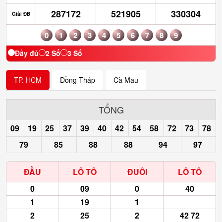
287172
521905
330304
Giải ĐB
0
1
2
3
4
5
6
7
8
9
Đầy đủ
2 Số
3 Số
TP. HCM
Đồng Tháp
Cà Mau
TỔNG
09
19
25
37
39
40
42
54
58
72
73
78
79
85
88
88
94
97
ĐẦU
LÔ TÔ
ĐUÔI
LÔ TÔ
0
09
0
40
1
19
1
2
25
2
42 72