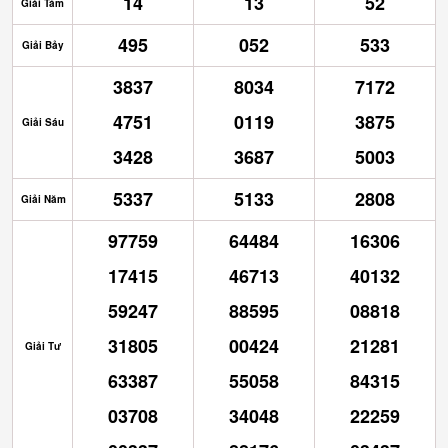
14
13
52
Giải Tám
495
052
533
Giải Bảy
3837
8034
7172
4751
0119
3875
Giải Sáu
3428
3687
5003
5337
5133
2808
Giải Năm
97759
64484
16306
17415
46713
40132
59247
88595
08818
31805
00424
21281
Giải Tư
63387
55058
84315
03708
34048
22259