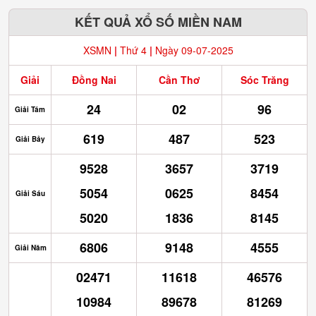
KẾT QUẢ XỔ SỐ MIỀN NAM
XSMN
|
Thứ 4
|
Ngày 09-07-2025
Giải
Đồng Nai
Cần Thơ
Sóc Trăng
24
02
96
Giải Tám
619
487
523
Giải Bảy
9528
3657
3719
5054
0625
8454
Giải Sáu
5020
1836
8145
6806
9148
4555
Giải Năm
02471
11618
46576
10984
89678
81269