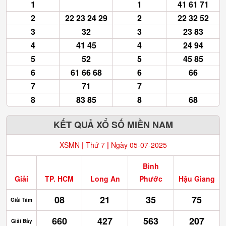
1
1
41 61 71
2
22 23 24 29
2
22 32 52
3
32
3
23 83
4
41 45
4
24 94
5
52
5
45 85
6
61 66 68
6
66
7
71
7
8
83 85
8
68
KẾT QUẢ XỔ SỐ MIỀN NAM
XSMN
|
Thứ 7
|
Ngày 05-07-2025
Bình
Giải
TP. HCM
Long An
Phước
Hậu Giang
08
21
35
75
Giải Tám
660
427
563
207
Giải Bảy