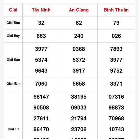
Giải
Tây Ninh
An Giang
Bình Thuận
32
62
79
Giải Tám
663
240
026
Giải Bảy
3977
0368
7893
5374
5372
3977
Giải Sáu
9643
3917
9752
7060
5658
3371
Giải Năm
68147
38195
07316
90508
09033
98873
27611
21794
70968
86470
23708
10743
Giải Tư